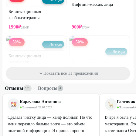
Легенда
Лифтинг-массаж лица
Безинъекционная
карбокситерапия
1990
₽
900
₽
2500
₽
2700
₽
50
%
50
%
Легенда
Легенда
Безинъекционная
мезотерапия
Микротоковая терапия лица с
маской и гиалуроновой
Показать все 11 предложения
кислотой
1700
₽
от
600
₽
3400
₽
Отзывы
·
Вопросы
131
4
33
%
71
%
ДО
Караулова Антонина
Галенчик
Позитивный
·
28.07.2026
Позитивный
·
Сделала чистку лица — кайф полный! Но что
Вчера я была у 
меня поразило больше всего — это объем
мезотерапии. Эт
полезной информации. Я пришла просто
косметолога.Оче