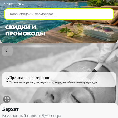
Челябинск
Предложение завершено
Вы можете запросить у партнера повтор акции, мы обязательно ему передадим
Всесезонный пилинг Джесснера со скидкой 50% - Бархат в Чел
Бархат
Всесезонный пилинг Джесснера