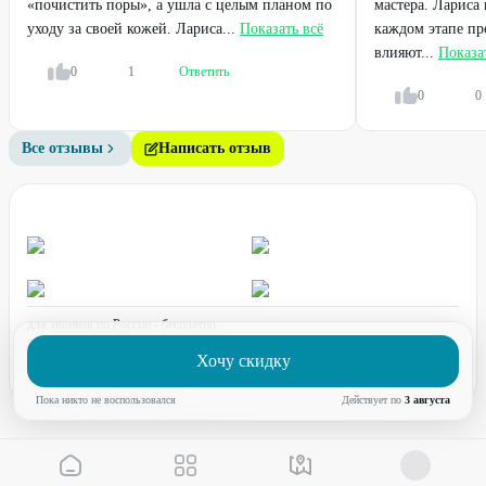
«почистить поры», а ушла с целым планом по
мастера. Лариса
уходу за своей кожей. Лариса...
Показать всё
каждом этапе пр
влияют...
Показа
0
1
Ответить
0
0
Легенда
Легенда
Все отзывы
Написать отзыв
Прокол мочек ушей
Чистка лица на выбор
«пистолетом»
800
₽
от
750
₽
1200
₽
80
%
71
%
ДО
ДО
для звонков по России - бесплатно
график работы:
ПН-ПТ с 08:00 до 17:00 (по МСК)
Хочу скидку
Пока никто не воспользовался
Действует по
3 августа