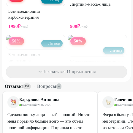
Легенда
Лифтинг-массаж лица
Безинъекционная
карбокситерапия
1990
₽
900
₽
2500
₽
2700
₽
50
%
50
%
Легенда
Легенда
Безинъекционная
мезотерапия
Микротоковая терапия лица с
маской и гиалуроновой
Показать все 11 предложения
кислотой
1700
₽
от
600
₽
3400
₽
Отзывы
·
Вопросы
131
4
33
%
71
%
ДО
Караулова Антонина
Галенчик
Позитивный
·
28.07.2026
Позитивный
·
Сделала чистку лица — кайф полный! Но что
Вчера я была у 
меня поразило больше всего — это объем
мезотерапии. Эт
полезной информации. Я пришла просто
косметолога.Оче