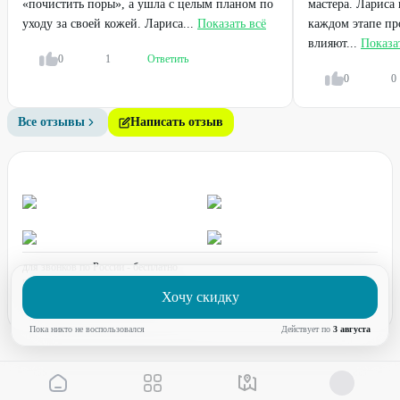
«почистить поры», а ушла с целым планом по
мастера. Лариса
уходу за своей кожей. Лариса...
Показать всё
каждом этапе пр
влияют...
Показа
0
1
Ответить
0
0
Легенда
Легенда
Все отзывы
Написать отзыв
Прокол мочек ушей
Чистка лица на выбор
«пистолетом»
800
₽
от
750
₽
1200
₽
80
%
71
%
ДО
ДО
для звонков по России - бесплатно
график работы:
ПН-ПТ с 08:00 до 17:00 (по МСК)
Хочу скидку
Пока никто не воспользовался
Действует по
3 августа