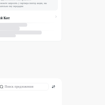
можете запросить у партнера повтор акции, мы
зательно ему передадим
й Кот