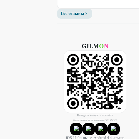
Все отзывы
GILM
O
N
Наведите камеру и скачайте
бесплатное приложение GILMON
iOS 11.0 и выше, Android 4.4 и выше