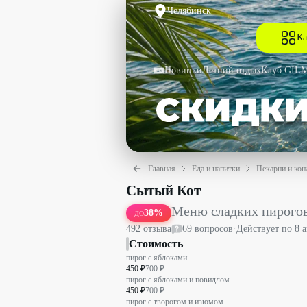
Челябинск
Ка
Новинки
Летний отдых
Клуб GIL
Главная
Еда и напитки
Пекарни и кон
Меню сладких пирогов из сдобного те
Сытый Кот
Меню сладких пирогов 
38
%
ДО
492
отзыв
а
69
вопрос
ов
·
Действует по
8 
Стоимость
пирог с яблоками
450 ₽
700 ₽
пирог с яблоками и повидлом
450 ₽
700 ₽
пирог с творогом и изюмом