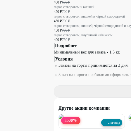
400 ₽
650 ₽
пирог с творогом и вишней
450 ₽
700 ₽
пирог с творогом, вишней и чёрной смородиной
450 ₽
700 ₽
пирог с творогом, вишней, чёрной смородиной и кл
450 ₽
700 ₽
пирог с творогом, клубникой и бананом
490 ₽
750 ₽
Подробнее
Минимальный вес для заказа - 1,5 кг.
Условия
Заказы на торты принимаются за 3 дня.
Заказ на пироги необходимо оформлять 
По акции возможен самовывоз и достав
Доставка осуществляется до 16:00. Посл
Условия доставки:
Другие акции компании
- при заказе от 2000₽ и выше (с учетом 
- при заказе менее 2000₽ - стоимость до
38
%
ДО
Легенда
Условия доставки в отдаленные районы 
уточняйте по телефонам, указанным в а