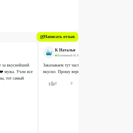
Написать отзыв
К Наталья
Позитивный
·
05.03.2026
т за вкуснейший
Заказываем тут частенько пироги и торты. Всегда
❤️ мужа. Учли все
вкусно. Прошу верните суши-доги!!!)))
ны, тот самый
0
0
Ответить