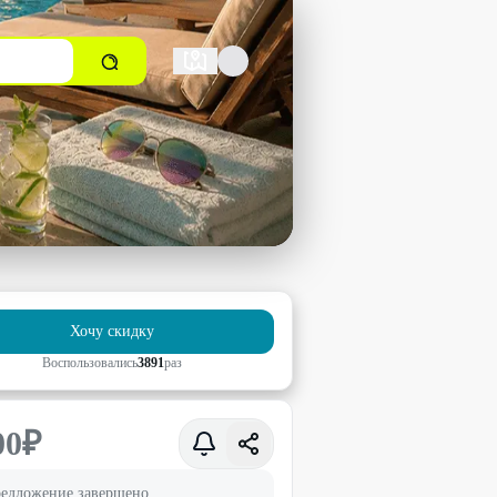
Хочу скидку
Воспользовались
3891
раз
00
₽
едложение завершено