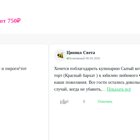
.
ченное количество раз.
от
750
₽
елефону:
+7 (908) 572-20-01
ый или электронный промокод из мобильной версии/
Циопко Света
Позитивный
·
08.04.2026
 и пироги!тот
Хочется поблагодарить кулинарию Сытый ко
едложениями кафе-кулинарии.
торт (Красный бархат ) к юбилею любимого 
наши пожелания. Все гости остались доволь
случай, когда не убавить,...
Показать всё
0
0
Ответить