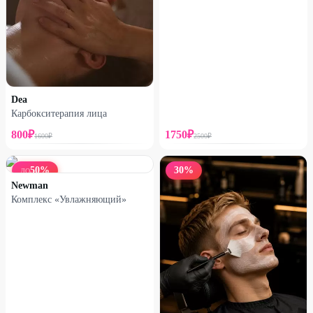
Dea
Карбокситерапия лица
800
₽
1750
₽
1600
₽
2500
₽
50
%
30
%
ДО
Newman
Комплекс «Увлажняющий»