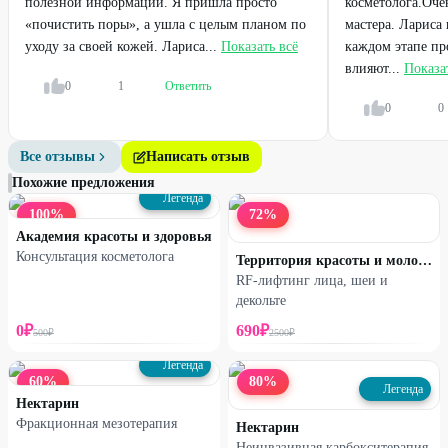
полезной информации. Я пришла просто
косметолога.Оче
«почистить поры», а ушла с целым планом по
мастера. Лариса
уходу за своей кожей. Лариса...
Показать всё
каждом этапе пр
влияют...
Показа
0
1
Ответить
0
0
Легенда
Легенда
Все отзывы
Написать отзыв
Чистка лица на выбор
Пилинг лица на выбор
Похожие предложения
от
750
₽
от
800
₽
Легенда
100
%
72
%
Академия красоты и здоровья
71
%
68
%
ДО
ДО
Консультация косметолога
Территория красоты и молодости
RF-лифтинг лица, шеи и
декольте
0
₽
690
₽
500
₽
2500
₽
Легенда
60
%
80
%
Легенда
Нектарин
Фракционная мезотерапия
Нектарин
Неинвазивная карбокситерапия