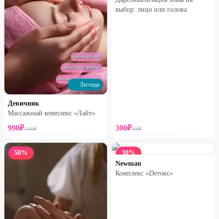
выбор: лицо или голова
Легенда
Девичник
Массажный комплекс «Лайт»
990
₽
300
₽
1500
₽
500
₽
50
%
30
%
Newman
Комплекс «Dетокс»