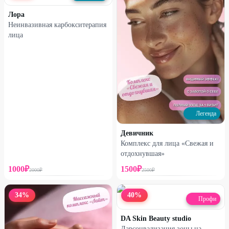
Лора
Неинвазивная карбокситерапия
лица
Легенда
Девичник
Комплекс для лица «Свежая и
отдохнувшая»
1000
₽
1500
₽
2000
₽
2500
₽
34
%
40
%
Профи
DA Skin Beauty studio
Дарсонвализация зоны на