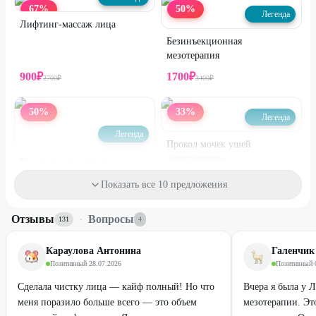
67
%
50
%
Легенда
Лифтинг-массаж лица
Безинъекционная
мезотерапия
900
₽
1700
₽
2700
₽
3400
₽
50
%
33
%
Легенда
Легенда
Прокол мочек ушей
«пистолетом»
Микротоковая терапия лица с
маской и гиалуроновой
Показать все 10 предложения
кислотой
от
600
₽
800
₽
1200
₽
Отзывы
·
Вопросы
131
4
71
%
80
%
ДО
ДО
Караулова Антонина
Галенчик
Позитивный
·
28.07.2026
Позитивный
·
Сделала чистку лица — кайф полный! Но что
Вчера я была у 
меня поразило больше всего — это объем
мезотерапии. Эт