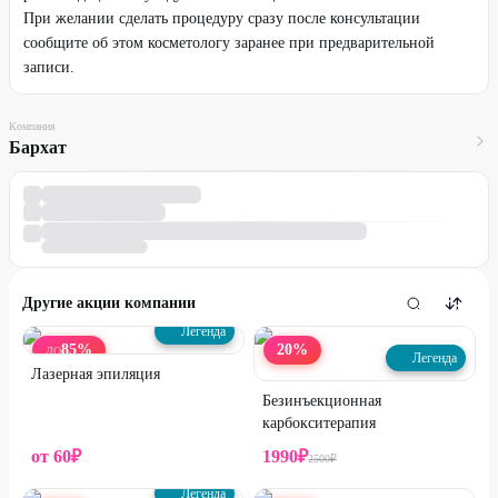
При желании сделать процедуру сразу после консультации
сообщите об этом косметологу заранее при предварительной
записи.
Компания
Бархат
Другие акции компании
Легенда
85
%
20
%
ДО
Легенда
Лазерная эпиляция
Безинъекционная
карбокситерапия
от
60
₽
1990
₽
2500
₽
Легенда