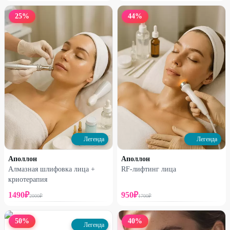
25
%
44
%
Легенда
Легенда
Аполлон
Аполлон
Алмазная шлифовка лица +
RF-лифтинг лица
криотерапия
1490
₽
950
₽
2000
₽
1700
₽
50
%
40
%
Легенда