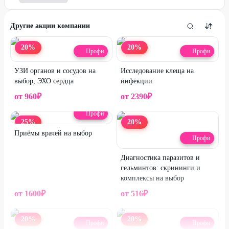
Другие акции компании
20
%
20
%
Профи
Профи
УЗИ органов и сосудов на
Исследование клеща на
выбор, ЭХО сердца
инфекции
от
960
₽
от
2390
₽
Профи
25
%
20
%
Приёмы врачей на выбор
Профи
Диагностика паразитов и
гельминтов: скрининги и
комплексы на выбор
от
1600
₽
от
516
₽
20
%
20
%
Профи
Профи