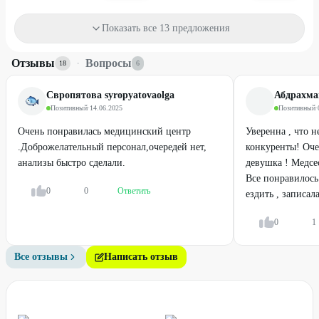
Пилинги и ультразвуковая
Комплексы анализов для
Показать все 13 предложения
чистка лица
женщин на выбор (18+)
от
2000
₽
от
2376
₽
Отзывы
·
Вопросы
18
6
20
%
20
%
Свропятова syropyatovaolga
Абдрахм
Позитивный
·
14.06.2025
Позитивный
·
Очень понравилась медицинский центр
Уверенна , что 
.Доброжелательный персонал,очередей нет,
конкуренты! Оч
анализы быстро сделали.
девушка ! Медсес
Все понравилось 
0
0
Ответить
ездить , записала
0
1
Профи
Профи
Все отзывы
Написать отзыв
Профильные комплексы
Комплексные анализы для
анализов
диагностики желудочно-
кишечного тракта