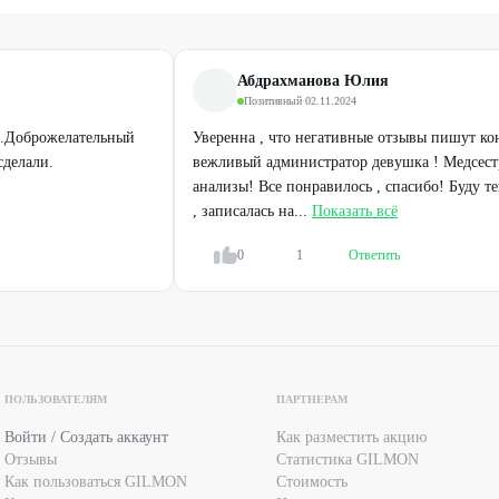
Абдрахманова Юлия
Позитивный
·
02.11.2024
 .Доброжелательный
Уверенна , что негативные отзывы пишут ко
сделали.
вежливый администратор девушка ! Медсестр
анализы! Все понравилось , спасибо! Буду те
, записалась на...
Показать всё
0
1
Ответить
Профи
Профи
Иммунодиагностика туберкулёза:
Инъекционная косметология
T-SPOT.TB и TB-Feron IGRA
от
4368
₽
от
1680
₽
ПОЛЬЗОВАТЕЛЯМ
ПАРТНЕРАМ
Войти / Создать аккаунт
Как разместить акцию
Отзывы
Статистика GILMON
Как пользоваться GILMON
Стоимость