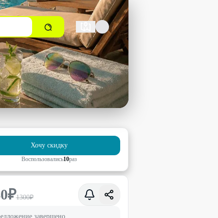
Хочу скидку
Воспользовались
10
раз
40
₽
1300
₽
едложение завершено