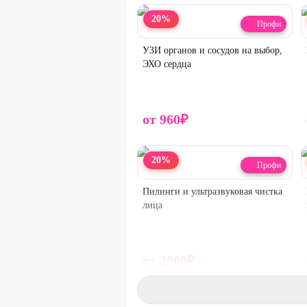
20
%
Профи
УЗИ органов и сосудов на выбор,
ЭХО сердца
от
960
₽
20
%
Профи
Пилинги и ультразвуковая чистка
лица
от
2000
₽
20
%
ДО