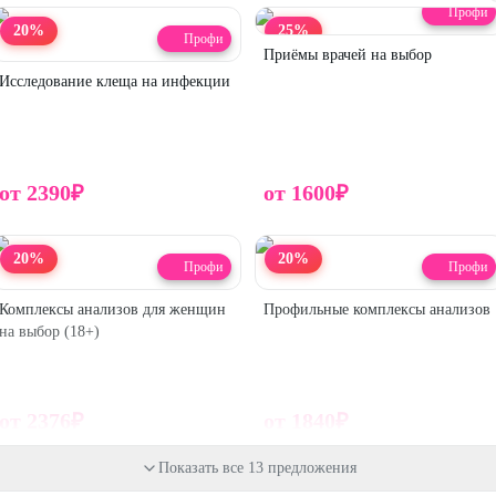
Профи
20
%
25
%
Профи
Приёмы врачей на выбор
Исследование клеща на инфекции
от
2390
₽
от
1600
₽
20
%
20
%
Профи
Профи
Комплексы анализов для женщин
Профильные комплексы анализов
на выбор (18+)
от
2376
₽
от
1840
₽
Показать все 13 предложения
20
%
25
%