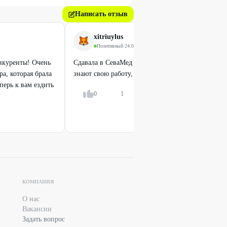
Написать отзыв
xitriuylus
Позитивный
·
24.06.2024
нкуренты! Очень
Сдавала в СеваМед анализы себе и ребенку Спец
а, которая брала
знают свою работу, очень понравился центр 👍🏻
перь к вам ездить
0
1
Ответить
Профи
Гистологические исследования
от
1592
₽
КОМПАНИЯ
О нас
Вакансии
Задать вопрос