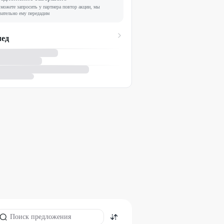
можете запросить у партнера повтор акции, мы
зательно ему передадим
ед