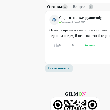
Отзывы
·
Вопросы
18
6
Свропятова syropyatovaolga
Позитивный
·
14.06.2025
Очень понравилась медицинский центр
персонал,очередей нет, анализы быстро 
0
0
Ответить
Профи
Все отзывы
Тесты на аллергены
от
297
₽
GILM
O
N
20
%