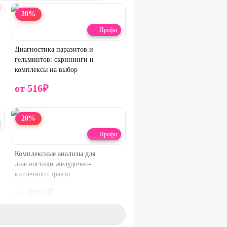
20
%
Профи
Диагностика паразитов и
гельминтов: скрининги и
комплексы на выбор
от
516
₽
20
%
Профи
Комплексные анализы для
диагностики желудочно-
кишечного тракта
от
3992
₽
20
%