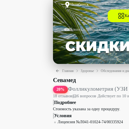
Челябинск
Ка
Новинки
Летний отдых
Клуб GIL
Главная
Здоровье
Обследования и ди
Фолликулометрия (УЗИ для оценки ову
Севамед
Фолликулометрия (УЗИ 
20
%
18
отзыв
ов
6
вопрос
ов
·
Действует по
10 
Подробнее
Стоимость указана за одну процедуру.
Условия
Лицензия №Л041-01024-74/00335924