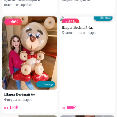
шляпные коробки
Легенда
60
%
60
%
ДО
ДО
Шары Весёлый ёж
Композиции из шаров
Набирает высоту
Набирает высоту
Коробочка с гипсофилой
Букет из 7 французских роз
1220
₽
1700
₽
1630
₽
2540
₽
25
%
25
%
Легенда
Шары Весёлый ёж
Фигуры из шаров
от
190
₽
от
600
₽