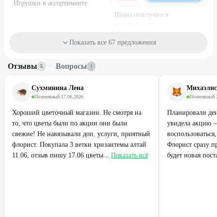
Игрушки в ассортименте
Шары поштучно в
ассортименте
от
212
₽
120
₽
150
₽
Показать все 67 предложения
25
%
37
%
Отзывы
·
Вопросы
5
1
Сухминина Лена
Михаэлис
Позитивный
·
17.06.2026
Позитивный
·
Хороший цветочный магазин. Не смотря на
Планировали де
то, что цветы были по акции они были
увидела акцию —
свежие! Не навязывали доп. услуги, приятный
воспользоваться
флорист. Покупала 3 ветки хризантемы алтай
Флорист сразу п
11.06, отзыв пишу 17.06 цветы...
Показать всё
будет новая поста
Набирает высоту
Набирает высоту
25 роз (Эквадор), 60 см
25 роз (Эквадор), 70 см
4690
₽
4750
₽
6250
₽
7500
₽