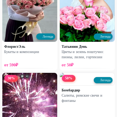
Легенда
Легенда
ФлористЭль
Татьянин День
Набирает высоту
Набирает высоту
Букеты и композиции
Цветы и зелень поштучно:
пионы, лилии, гортензии
Букет из 21 розы с
Сборная коробочка
гипсофилой
от
590
₽
от
50
₽
3670
₽
1190
₽
4890
₽
1590
₽
30
%
50
%
Легенда
21
%
27
%
Бомбардир
Салюты, римские свечи и
фонтаны