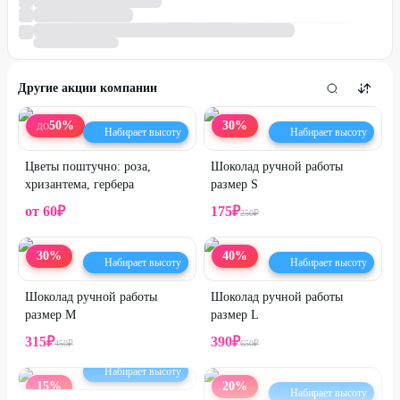
Другие акции компании
50
%
30
%
ДО
Набирает высоту
Набирает высоту
Цветы поштучно: роза,
Шоколад ручной работы
хризантема, гербера
размер S
от
60
₽
175
₽
250
₽
30
%
40
%
Набирает высоту
Набирает высоту
Шоколад ручной работы
Шоколад ручной работы
размер M
размер L
315
₽
390
₽
450
₽
650
₽
Набирает высоту
15
%
20
%
Набирает высоту