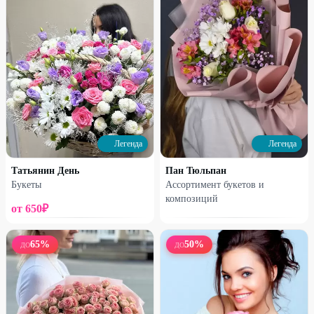
1650
₽
2520
₽
2370
₽
3350
₽
26
%
47
%
Легенда
Легенда
Татьянин День
Пан Тюльпан
Букеты
Ассортимент букетов и
композиций
Набирает высоту
Набирает высоту
от
650
₽
Букет-микс французских роз
Сборная коробка
65
%
50
%
ДО
ДО
2300
₽
1650
₽
3100
₽
3100
₽
25
%
25
%