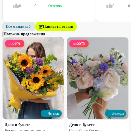
0
0
Ответить
0
0
25
%
25
%
Все отзывы
Написать отзыв
Похожие предложения
50
%
55
%
ДО
ДО
Набирает высоту
Набирает высоту
Моно-букет из роз
Сумочка с цветами
3000
₽
1260
₽
4000
₽
1680
₽
25
%
33
%
Легенда
Легенда
Дело в букете
Дело в букете
Букеты, композиции и
Свадебные букеты