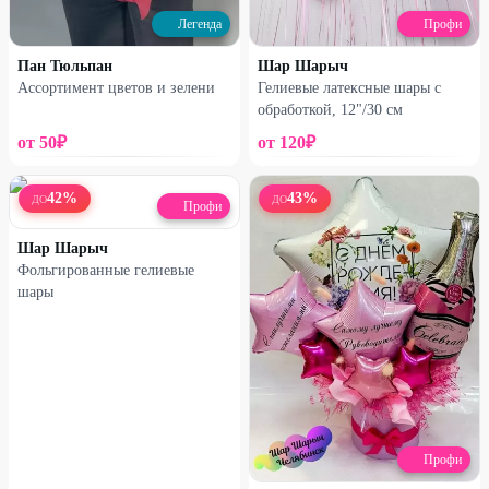
Легенда
Профи
Хризантема с гипсофилой
Гипсофила в сумке
Пан Тюльпан
Шар Шарыч
1350
₽
1310
₽
1800
₽
1750
₽
Ассортимент цветов и зелени
Гелиевые латексные шары с
обработкой, 12"/30 см
25
%
33
%
от
50
₽
от
120
₽
42
%
43
%
ДО
ДО
Профи
Шар Шарыч
Фольгированные гелиевые
шары
Набирает высоту
Набирает высоту
Микс кустовых хризантем в
Французская роза с
коробке
альстромерией
Профи
1540
₽
2000
₽
2050
₽
2980
₽