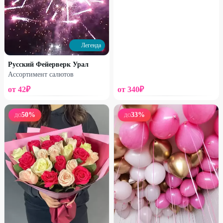
Легенда
Набирает высоту
Набирает высоту
Русский Фейерверк Урал
Французская роза в корзине
Французская роза в сумочке
Ассортимент салютов
2170
₽
1800
₽
2750
₽
2480
₽
от
42
₽
от
340
₽
25
%
25
%
50
%
33
%
ДО
ДО
Набирает высоту
Набирает высоту