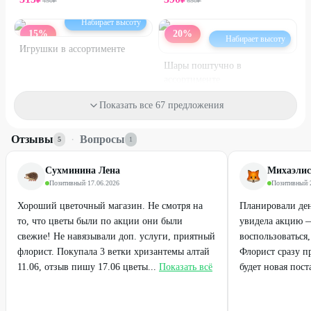
450
₽
650
₽
Набирает высоту
15
%
20
%
Набирает высоту
Игрушки в ассортименте
Шары поштучно в
ассортименте
от
212
₽
120
₽
150
₽
Показать все 67 предложения
25
%
37
%
Отзывы
·
Вопросы
5
1
Сухминина Лена
Михаэлис
Позитивный
·
17.06.2026
Позитивный
·
Хороший цветочный магазин. Не смотря на
Планировали де
то, что цветы были по акции они были
увидела акцию —
свежие! Не навязывали доп. услуги, приятный
воспользоваться
флорист. Покупала 3 ветки хризантемы алтай
Флорист сразу п
11.06, отзыв пишу 17.06 цветы...
Показать всё
будет новая поста
Набирает высоту
Набирает высоту