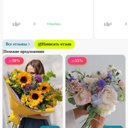
25 роз (Эквадор), 60 см
25 роз (Эквадор), 70 см
4690
₽
4750
₽
6250
₽
7500
₽
0
0
Ответить
0
0
25
%
25
%
Все отзывы
Написать отзыв
Похожие предложения
50
%
55
%
ДО
ДО
Набирает высоту
Набирает высоту
Моно-букет из роз
Сумочка с цветами
3000
₽
1260
₽
4000
₽
1680
₽
25
%
33
%