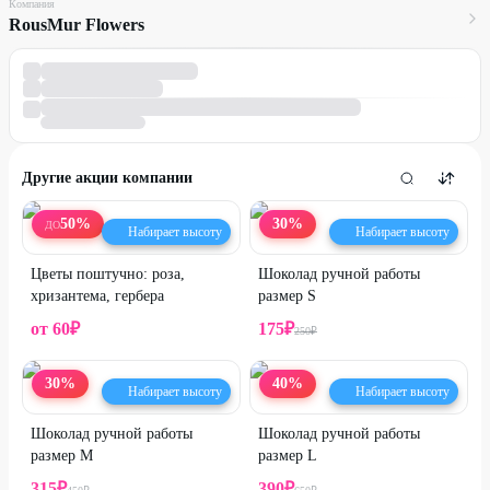
Компания
RousMur Flowers
Другие акции компании
50
%
30
%
ДО
Набирает высоту
Набирает высоту
Цветы поштучно: роза,
Шоколад ручной работы
хризантема, гербера
размер S
от
60
₽
175
₽
250
₽
30
%
40
%
Набирает высоту
Набирает высоту
Шоколад ручной работы
Шоколад ручной работы
размер M
размер L
315
₽
390
₽