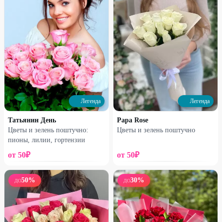
25
%
25
%
Легенда
Легенда
Татьянин День
Papa Rose
Набирает высоту
Набирает высоту
Цветы и зелень поштучно:
Цветы и зелень поштучно
пионы, лилии, гортензии
Букет из 21 розы с
Сборная коробочка
гипсофилой
от
50
₽
от
50
₽
3670
₽
1190
₽
4890
₽
1590
₽
50
%
30
%
ДО
ДО
21
%
25
%