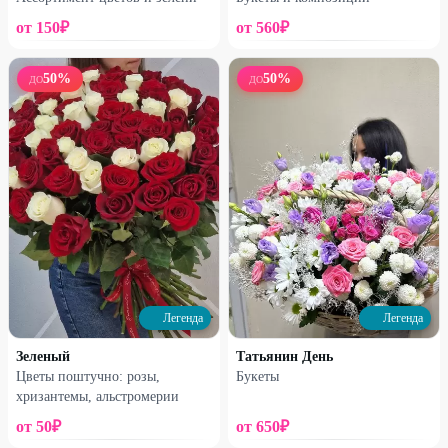
от
150
₽
от
560
₽
50
%
50
%
ДО
ДО
Набирает высоту
Набирает высоту
Сборный букет
Букет из 13 французских роз
2400
₽
2960
₽
3200
₽
3950
₽
30
%
25
%
Легенда
Легенда
Зеленый
Татьянин День
Цветы поштучно: розы,
Букеты
хризантемы, альстромерии
от
50
₽
от
650
₽
Набирает высоту
Набирает высоту