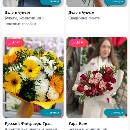
Легенда
Легенда
Дело в букете
Дело в букете
Букеты, композиции и
Свадебные букеты
шляпные коробки
30
%
50
%
ДО
ДО
Набирает высоту
Набирает высоту
Коробочка с гипсофилой
Букет из 7 французских роз
1220
₽
1700
₽
1630
₽
2540
₽
25
%
25
%
Легенда
Легенда
Русский Фейерверк Урал
Papa Rose
Ассортимент цветов и зелени
Букеты и композиции