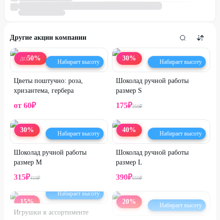
Другие акции компании
50
%
30
%
ДО
Набирает высоту
Набирает высоту
Цветы поштучно: роза,
Шоколад ручной работы
хризантема, гербера
размер S
от
60
₽
175
₽
250
₽
30
%
40
%
Набирает высоту
Набирает высоту
Шоколад ручной работы
Шоколад ручной работы
размер M
размер L
315
₽
390
₽
450
₽
650
₽
Набирает высоту
15
%
20
%
Набирает высоту
Игрушки в ассортименте