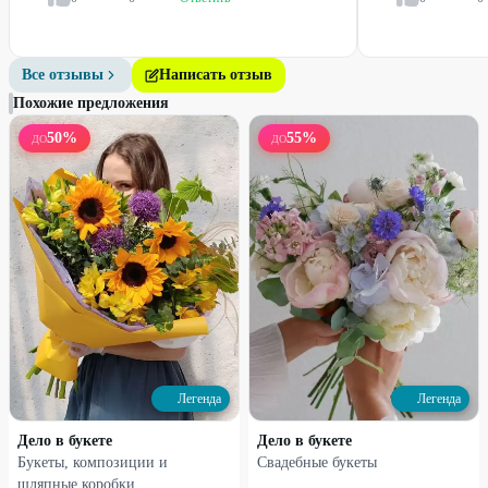
25
%
25
%
Все отзывы
Написать отзыв
Похожие предложения
50
%
55
%
ДО
ДО
Набирает высоту
Набирает высоту
Сумочка с цветами
Коробочка с гипсофилой
1260
₽
1220
₽
1680
₽
1630
₽
33
%
25
%
Легенда
Легенда
Дело в букете
Дело в букете
Букеты, композиции и
Свадебные букеты
шляпные коробки