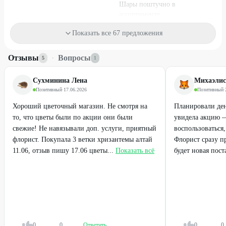
Шары поштучно в
ассортименте
от
212
₽
120
₽
150
₽
Показать все 67 предложения
25
%
37
%
Отзывы
·
Вопросы
5
1
Сухминина Лена
Михаэлис
Позитивный
·
17.06.2026
Позитивный
·
Хороший цветочный магазин. Не смотря на
Планировали де
то, что цветы были по акции они были
увидела акцию —
свежие! Не навязывали доп. услуги, приятный
воспользоваться
флорист. Покупала 3 ветки хризантемы алтай
Флорист сразу п
11.06, отзыв пишу 17.06 цветы...
Показать всё
будет новая поста
Набирает высоту
Набирает высоту
25 роз (Эквадор), 60 см
25 роз (Эквадор), 70 см
4690
₽
4750
₽
6250
₽
7500
₽
0
0
Ответить
0
0