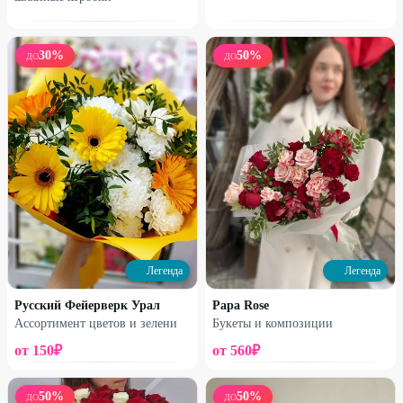
30
%
50
%
ДО
ДО
Набирает высоту
Набирает высоту
Букет из 7 французских роз
Сборный букет
1700
₽
2400
₽
2540
₽
3200
₽
25
%
30
%
Легенда
Легенда
Русский Фейерверк Урал
Papa Rose
Ассортимент цветов и зелени
Букеты и композиции
от
150
₽
от
560
₽
50
%
50
%
ДО
ДО