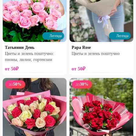
Легенда
Легенда
Татьянин День
Papa Rose
Цветы и зелень поштучно:
Цветы и зелень поштучно
Набирает высоту
Набирает высоту
пионы, лилии, гортензии
Сборная коробочка
Французская роза в корзине
от
50
₽
от
50
₽
1190
₽
2170
₽
1590
₽
2750
₽
50
%
30
%
ДО
ДО
27
%
25
%