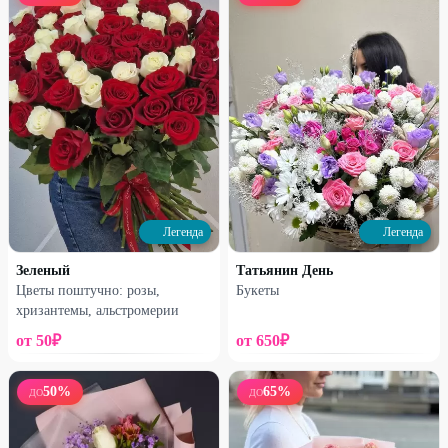
Набирает высоту
Набирает высоту
Букет из 13 французских роз
Моно-букет кустовых
хризантем
2960
₽
1650
₽
3950
₽
2370
₽
25
%
26
%
Легенда
Легенда
Зеленый
Татьянин День
Цветы поштучно: розы,
Букеты
хризантемы, альстромерии
от
50
₽
от
650
₽
Набирает высоту
Набирает высоту
50
%
65
%
ДО
ДО
Букет гипсофилы
Букет-микс французских роз
2520
₽
2300
₽
3350
₽
3100
₽