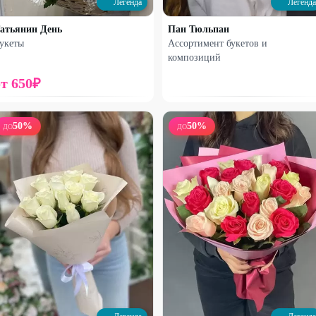
Легенда
Легенда
16
%
29
%
атьянин День
Пан Тюльпан
укеты
Ассортимент букетов и
композиций
от
650
₽
50
%
50
%
ДО
ДО
Набирает высоту
Набирает высоту
Сборный букет с французской
9 Кустовых хризантем Алтай
розой
2740
₽
2350
₽
3270
₽
3320
₽
33
%
37
%