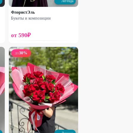
Легенда
25
%
ФлористЭль
Букеты и композиции
от
590
₽
30
%
ДО
Набирает высоту
Стабилизированная гортензия
1500
₽
2000
₽
15
%