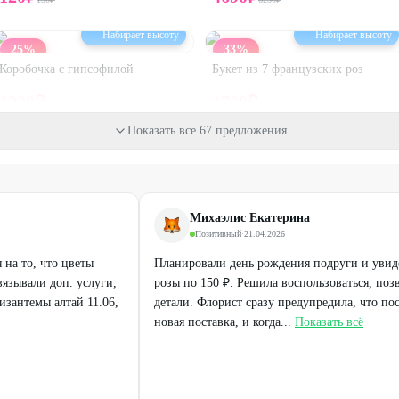
Набирает высоту
Набирает высоту
25
%
33
%
Коробочка с гипсофилой
Букет из 7 французских роз
1220
₽
1700
₽
1630
₽
2540
₽
Показать все 67 предложения
30
%
25
%
Михаэлис Екатерина
Позитивный
·
21.04.2026
на то, что цветы
Планировали день рождения подруги и уви
язывали доп. услуги,
розы по 150 ₽. Решила воспользоваться, поз
изантемы алтай 11.06,
детали. Флорист сразу предупредила, что пос
новая поставка, и когда...
Показать всё
Набирает высоту
Набирает высоту