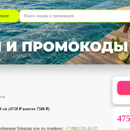
талог
MON
Вопросы и ответы
Для бизнеса
7% - RousMur Flowers в Челябинске
ста
 см (4750 ₽ вместо 7500 ₽)
47
ообщения Telegram или по телефону:
+7 (982) 311-63-37
.
Компания