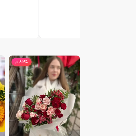
Букет-микс французских роз
2300
₽
3100
₽
21
%
50
%
ДО
Набирает высоту
Французская роза в корзине