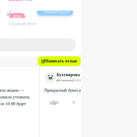
Набирает высоту
25
%
Сборный букет
2400
₽
3200
₽
26
%
Написать отзыв
Бухтиярова Анастасия Бухтиярова
Позитивный
·
20.04.2026
дела акцию —
Прекрасный букет,именниница в восторге!!!!!
вонила уточнить
0
0
Ответить
ле 16:00 будет
Набирает высоту