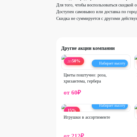
Для того, чтобы воспользоваться скидкой оз
Доступен самовывоз или доставка по город
Скидка не суммируется с другими дейст
Другие акции компании
50
%
ДО
Набирает высоту
Цветы поштучно: роза,
хризантема, гербера
от
60
₽
Набирает высоту
15
%
Игрушки в ассортименте
от
212
₽