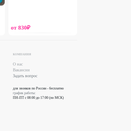
от
830
₽
КОМПАНИЯ
Набирает высоту
О нас
Вакансии
Шары и шоколад
Задать вопрос
от
825
₽
для звонков по России - бесплатно
график работы:
ПН-ПТ с 08:00 до 17:00 (по МСК)
33
%
ДО