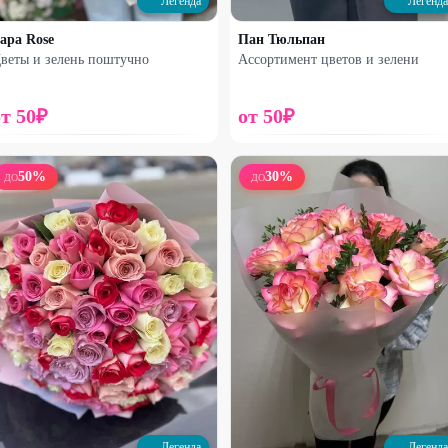
Легенда
Легенда
apa Rose
Пан Тюльпан
веты и зелень поштучно
Ассортимент цветов и зелени
от
50
₽
от
50
₽
50
%
30
%
ДО
ДО
Набирает высоту
Набирает высоту
Французская роза и эвкалипт
Микс альстромерия
1850
₽
1600
₽
2750
₽
2560
₽
25
%
25
%
Легенда
Легенда