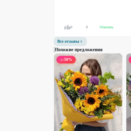
Букет из 13 французских роз
2960
₽
3950
₽
0
0
Ответить
47
%
Все отзывы
Похожие предложения
50
%
ДО
Набирает высоту
Сборная коробка