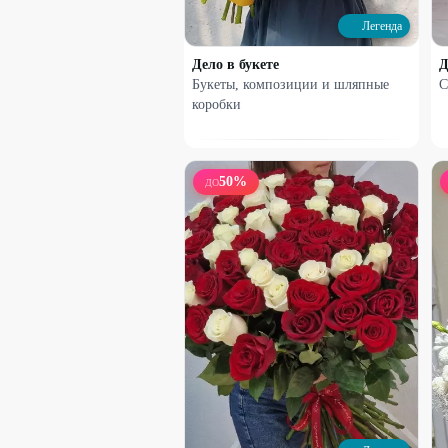
1650
₽
3100
₽
Легенда
Дело в букете
Д
27
%
Букеты, композиции и шляпные
С
коробки
50
%
ДО
Набирает высоту
Французская роза в сумочке
1800
₽
2480
₽