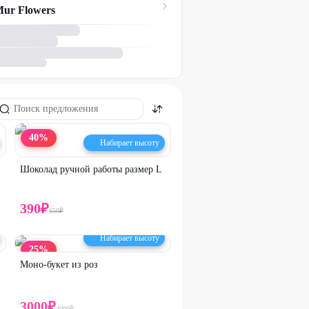
ur Flowers
40
%
Набирает высоту
Шоколад ручной работы размер L
390
₽
650
₽
Набирает высоту
25
%
Моно-букет из роз
3000
₽
4000
₽