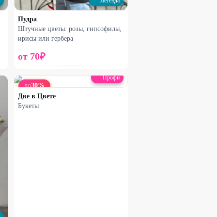
Легенда
Пудра
Штучные цветы: розы, гипсофилы,
ирисы или гербера
от
70
₽
Профи
30
%
ДО
Две в Цвете
Букеты
Набирает высоту
Сборная сумочка
2100
₽
2470
₽
25
%
ДО