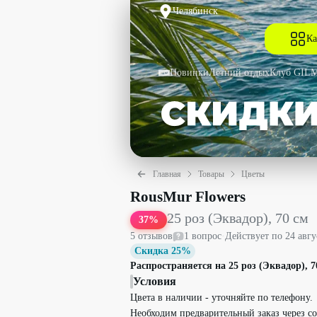
Челябинск
Ка
Новинки
Летний отдых
Клуб GIL
Главная
Товары
Цветы
25 роз (Эквадор), 70 см со скидкой 3
RousMur Flowers
25 роз (Эквадор), 70 см
37
%
5
отзыв
ов
1
вопрос
·
Действует по
24 авгу
Скидка 25%
Распространяется на 25 роз (Эквадор), 70
Условия
Цвета в наличии - уточняйте по телефону.
Необходим предварительный заказ через с