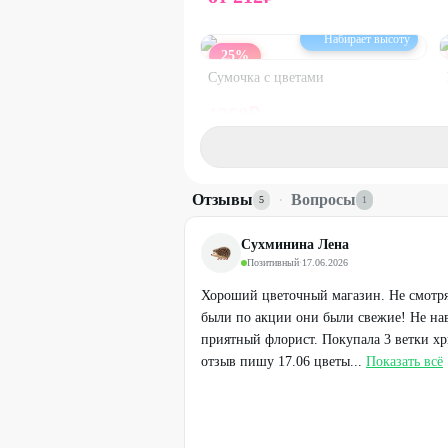
Набирает высоту
25
%
Сумочка с цветами
1260
₽
1680
₽
25
%
Отзывы
·
Вопросы
5
1
Сухминина Лена
Позитивный
·
17.06.2026
Хороший цветочный магазин. Не смотря 
были по акции они были свежие! Не нав
приятный флорист. Покупала 3 ветки хр
отзыв пишу 17.06 цветы...
Показать всё
Набирает высоту