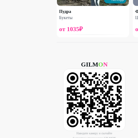
Пудра
Ф
Букеты
Ц
от
1035
₽
Набирает высоту
GILM
O
N
Гипсофила с диантусом и
шариком
1540
₽
2370
₽
25
%
Наведите камеру и скачайте