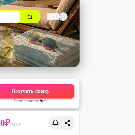
Получить скидку
Воспользовались
9
раз
50
₽
7500
₽