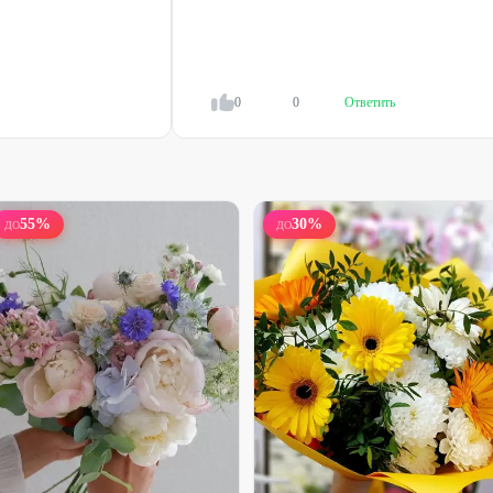
Моно-букет кустовых хризантем
Букет гипсофилы
1650
₽
2520
₽
2370
₽
3350
₽
0
0
Ответить
25
%
25
%
55
%
30
%
ДО
ДО
Набирает высоту
Набирает высоту
Букет из 21 розы с гипсофилой
Сборная коробочка