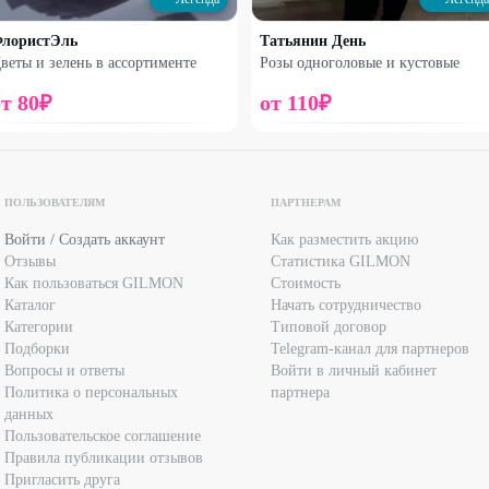
лористЭль
Татьянин День
веты и зелень в ассортименте
Розы одноголовые и кустовые
от
80
₽
от
110
₽
ПОЛЬЗОВАТЕЛЯМ
ПАРТНЕРАМ
Набирает высоту
Набирает высоту
Войти / Создать аккаунт
Как разместить акцию
Отзывы
Статистика GILMON
Шары и шоколад
Букет французских роз
Как пользоваться GILMON
Стоимость
Каталог
Начать сотрудничество
940
₽
3870
₽
Категории
Типовой договор
1250
₽
5170
₽
Подборки
Telegram-канал для партнеров
Вопросы и ответы
Войти в личный кабинет
25
%
30
%
Политика о персональных
партнера
данных
Пользовательское соглашение
Правила публикации отзывов
Пригласить друга