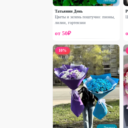
Легенда
Татьянин День
P
Цветы и зелень поштучно: пионы,
Ц
лилии, гортензии
от
50
₽
10
%
Набирает высоту
Роза французская и эвкалипт
1900
₽
2600
₽
35
%
Легенда