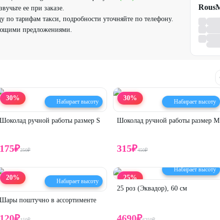
RousM
вучьте ее при заказе.
у по тарифам такси, подробности уточняйте по телефону.
вующими предложениями.
30
%
30
%
Набирает высоту
Набирает высоту
Шоколад ручной работы размер S
Шоколад ручной работы размер M
175
₽
315
₽
250
₽
450
₽
Набирает высоту
20
%
25
%
Набирает высоту
25 роз (Эквадор), 60 см
Шары поштучно в ассортименте
120
₽
4690
₽
150
₽
6250
₽