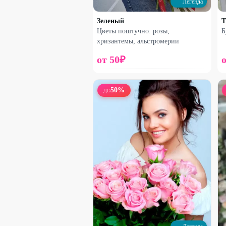
Легенда
33
%
Зеленый
Т
Цветы поштучно: розы,
Б
хризантемы, альстромерии
от
50
₽
50
%
ДО
Набирает высоту
Французская роза с альстромерией
2000
₽
2980
₽
27
%