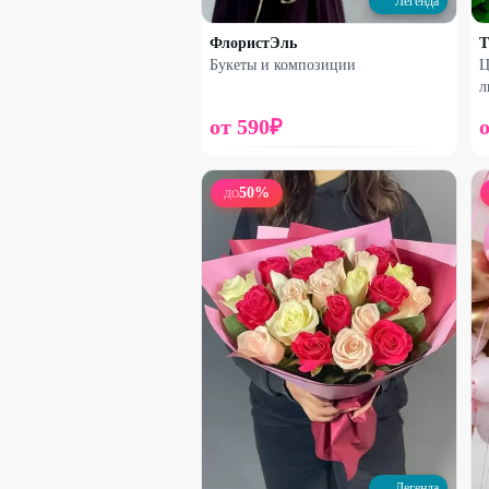
Легенда
ФлористЭль
Т
Букеты и композиции
Ц
л
от
590
₽
50
%
ДО
Набирает высоту
Стабилизированная гортензия
1500
₽
2000
₽
15
%
Легенда