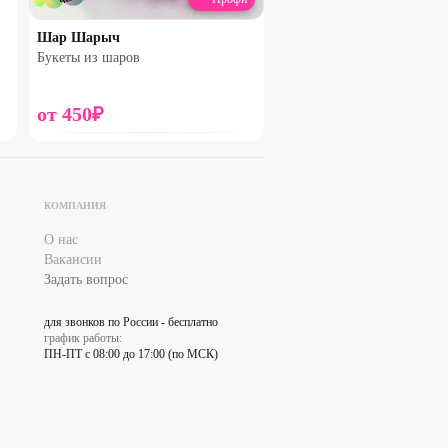
Шар Шарыч
Букеты из шаров
от
450
₽
Набирает высоту
КОМПАНИЯ
Букет французских роз
О нас
Вакансии
3870
₽
Задать вопрос
5170
₽
для звонков по России - бесплатно
30
%
график работы:
ПН-ПТ с 08:00 до 17:00 (по МСК)