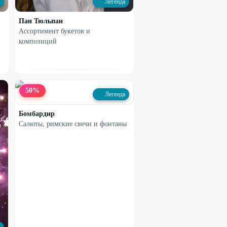
Легенда
29
%
Пан Тюльпан
Ассортимент букетов и
композиций
50
%
Легенда
Бомбардир
Салюты, римские свечи и фонтаны
Набирает высоту
9 Кустовых хризантем Алтай
2350
₽
3320
₽
37
%