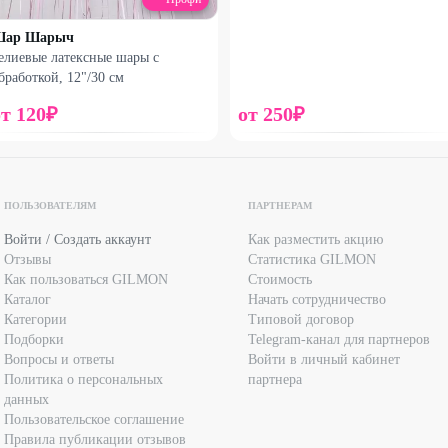
Шар Шарыч
елиевые латексные шары с
бработкой, 12"/30 см
от
120
₽
от
250
₽
Набирает высоту
Набирает высоту
ПОЛЬЗОВАТЕЛЯМ
ПАРТНЕРАМ
Гипсофила с диантусом и
Шары и шоколад
Войти / Создать аккаунт
Как разместить акцию
шариком
Отзывы
Статистика GILMON
1540
₽
940
₽
Как пользоваться GILMON
Стоимость
2370
₽
1250
₽
Каталог
Начать сотрудничество
Категории
Типовой договор
25
%
25
%
Подборки
Telegram-канал для партнеров
Вопросы и ответы
Войти в личный кабинет
Политика о персональных
партнера
данных
Пользовательское соглашение
Правила публикации отзывов