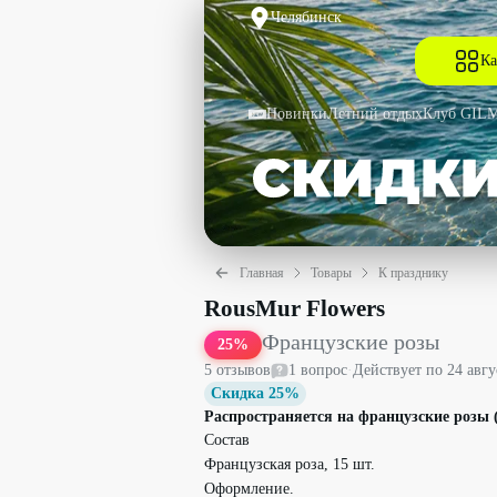
Челябинск
Ка
Новинки
Летний отдых
Клуб GIL
Главная
Товары
К празднику
Французские розы со скидкой 25% - R
RousMur Flowers
Французские розы
25
%
5
отзыв
ов
1
вопрос
·
Действует по
24 авгу
Скидка 25%
Распространяется на французские розы (
Состав
Французская роза, 15 шт.
Оформление.