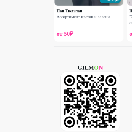
Пан Тюльпан
Ассортимент цветов и зелени
Г
о
от
50
₽
Набирает высоту
Сборная сумочка
GILM
O
N
2100
₽
2470
₽
25
%
ДО