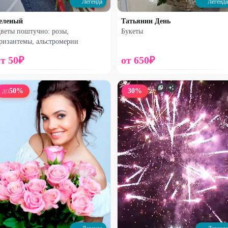
Легенда
Легенда
33
%
16
%
еленый
Татьянин День
веты поштучно: розы,
Букеты
ризантемы, альстромерии
от
50
₽
от
650
₽
50
%
30
%
ДО
Набирает высоту
Набирает высоту
Французская роза с альстромерией
Сборный букет с французской
розой
2000
₽
2740
₽
2980
₽
3270
₽
27
%
33
%