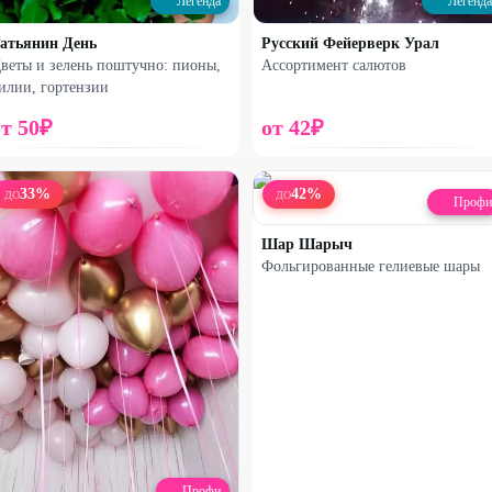
Легенда
Легенда
атьянин День
Русский Фейерверк Урал
веты и зелень поштучно: пионы,
Ассортимент салютов
илии, гортензии
от
50
₽
от
42
₽
33
%
42
%
ДО
ДО
Профи
Шар Шарыч
Набирает высоту
Набирает высоту
Фольгированные гелиевые шары
Роза французская и эвкалипт
Французская роза и эвкалипт
1900
₽
1850
₽
2600
₽
2750
₽
35
%
25
%
Профи