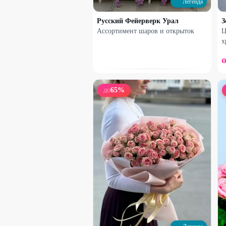
Легенда
25
%
Русский Фейерверк Урал
З
Ассортимент шаров и открыток
Ц
х
65
%
ДО
Набирает высоту
Микс кустовых хризантем в
коробке
1540
₽
2050
₽
25
%