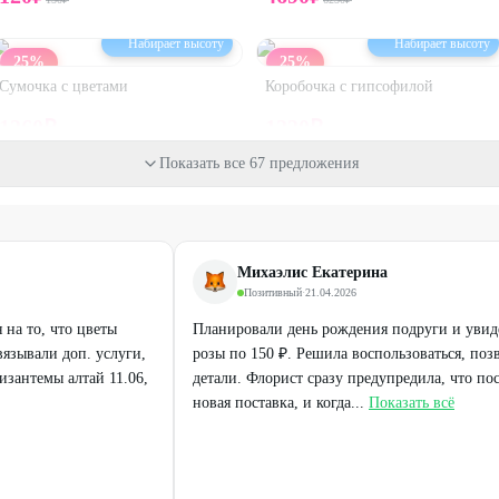
Набирает высоту
Набирает высоту
25
%
25
%
Сумочка с цветами
Коробочка с гипсофилой
1260
₽
1220
₽
1680
₽
1630
₽
Показать все 67 предложения
25
%
30
%
Михаэлис Екатерина
Позитивный
·
21.04.2026
на то, что цветы
Планировали день рождения подруги и уви
язывали доп. услуги,
розы по 150 ₽. Решила воспользоваться, поз
изантемы алтай 11.06,
детали. Флорист сразу предупредила, что пос
новая поставка, и когда...
Показать всё
Набирает высоту
Набирает высоту