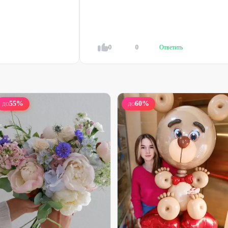
Букет из 13 французских роз
Моно-букет кустовых хризантем
2960
₽
1650
₽
3950
₽
2370
₽
0
0
Ответить
47
%
25
%
55
%
60
%
ДО
ДО
Набирает высоту
Набирает высоту
Сборная коробка
Букет из 21 розы с гипсофилой