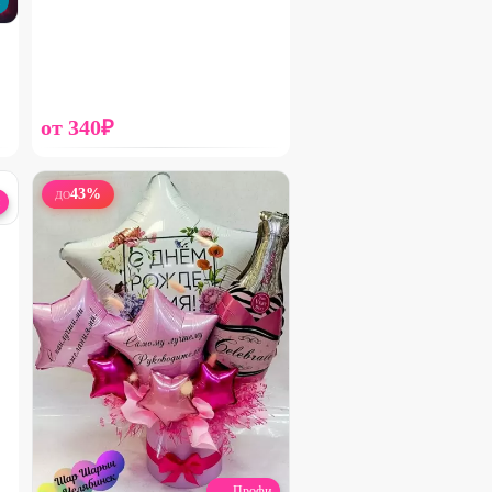
от
340
₽
43
%
ДО
Набирает высоту
Микс альстромерия
1600
₽
2560
₽
25
%
Профи