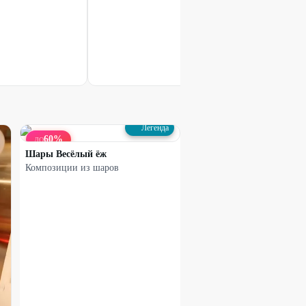
Букет гипсофилы
2520
₽
3350
₽
25
%
Легенда
60
%
ДО
Шары Весёлый ёж
Композиции из шаров
Набирает высоту
Сборная коробочка