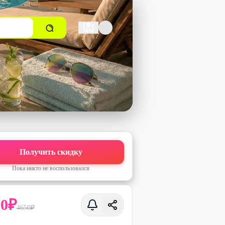
Получить скидку
Пока никто не воспользовался
80
₽
4650
₽