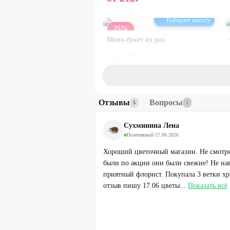
Набирает высоту
25
%
Моно-букет из роз
3000
₽
4000
₽
25
%
Отзывы
·
Вопросы
5
1
Сухминина Лена
Позитивный
·
17.06.2026
Хороший цветочный магазин. Не смотря 
были по акции они были свежие! Не нав
приятный флорист. Покупала 3 ветки хр
отзыв пишу 17.06 цветы...
Показать всё
Набирает высоту