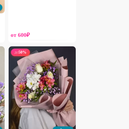
1190
₽
1590
₽
25
%
от
600
₽
50
%
ДО
Набирает высоту
Гипсофила в сумке
1310
₽
1750
₽