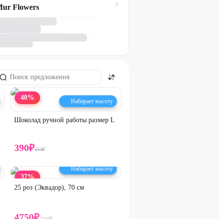
ur Flowers
40
%
Набирает высоту
Шоколад ручной работы размер L
390
₽
650
₽
Набирает высоту
37
%
25 роз (Эквадор), 70 см
4750
₽
7500
₽