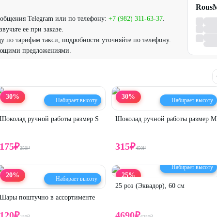
RousM
ообщения Telegram или по телефону:
+7 (982) 311-63-37
.
вучьте ее при заказе.
у по тарифам такси, подробности уточняйте по телефону.
вующими предложениями.
30
%
30
%
Набирает высоту
Набирает высоту
Шоколад ручной работы размер S
Шоколад ручной работы размер M
175
₽
315
₽
250
₽
450
₽
Набирает высоту
20
%
25
%
Набирает высоту
25 роз (Эквадор), 60 см
Шары поштучно в ассортименте
120
₽
4690
₽
150
₽
6250
₽