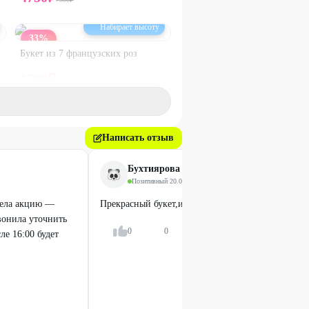
Набирает высоту
33
%
Букет из 7 французских роз
1700
₽
2540
₽
25
%
Написать отзыв
Бухтиярова Анастасия Бухтиярова
Позитивный
·
20.04.2026
дела акцию —
Прекрасный букет,именниница в восторге!!!!!
вонила уточнить
0
0
Ответить
ле 16:00 будет
Набирает высоту