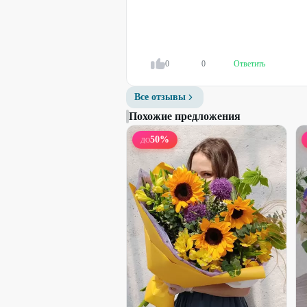
Сборный букет
2400
₽
3200
₽
0
0
Ответить
26
%
Все отзывы
Похожие предложения
50
%
ДО
Набирает высоту
Букет-микс французских роз