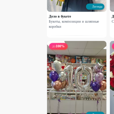
2300
₽
3100
₽
Легенда
Дело в букете
Д
21
%
Букеты, композиции и шляпные
С
коробки
100
%
ДО
Набирает высоту
Французская роза в корзине
2170
₽
2750
₽