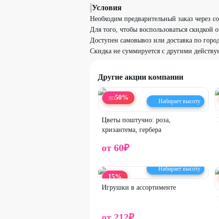
Условия
Необходим предварительный заказ через с
Для того, чтобы воспользоваться скидкой оз
Доступен самовывоз или доставка по город
Скидка не суммируется с другими дейст
Другие акции компании
50
%
ДО
Набирает высоту
Цветы поштучно: роза,
хризантема, гербера
от
60
₽
Набирает высоту
15
%
Игрушки в ассортименте
от
212
₽