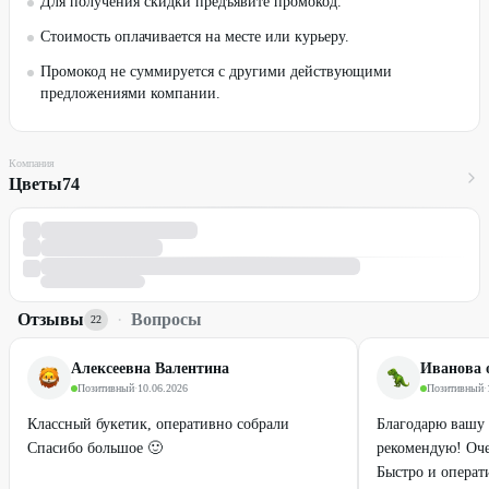
Для получения скидки предъявите промокод.
Стоимость оплачивается на месте или курьеру.
Промокод не суммируется с другими действующими
предложениями компании.
Компания
Цветы74
Отзывы
·
Вопросы
22
Алексеевна Валентина
Иванова o
Позитивный
·
10.06.2026
Позитивный
·
Классный букетик, оперативно собрали
Благодарю вашу
Спасибо большое 🙂
рекомендую! Оч
Быстро и операт