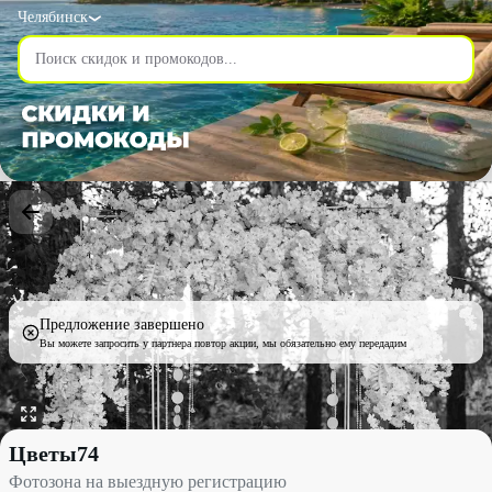
Челябинск
Предложение завершено
Вы можете запросить у партнера повтор акции, мы обязательно ему передадим
Фотозона на выездную регистрацию со скидкой 30% - Цветы74
Цветы74
Фотозона на выездную регистрацию