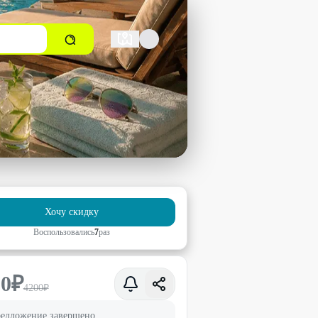
Хочу скидку
Воспользовались
7
раз
00
₽
4200
₽
едложение завершено