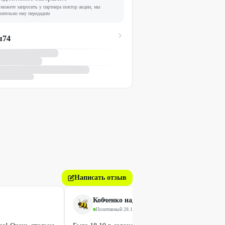
можете запросить у партнера повтор акции, мы
зательно ему передадим
ы74
Написать отзыв
Кобченко надежда
Позитивный
·
28.10.2025