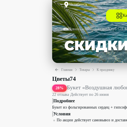
Челябинск
Ка
Новинки
Летний отдых
Клуб GIL
Главная
Товары
К празднику
Букет «Воздушная любовь» со скидко
Цветы74
Букет «Воздушная любо
28
%
22
отзыв
а
·
Действует по
26 июня
Подробнее
Букет из фольгированных сердец + гипсоф
Условия
По акции действует самовывоз и доставк