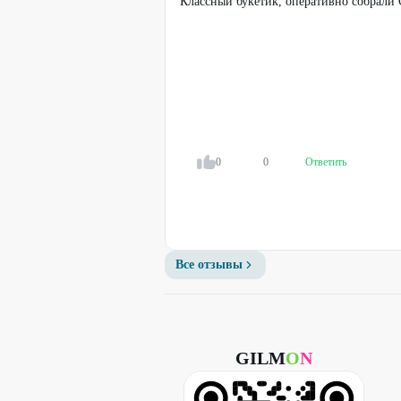
Классный букетик, оперативно собрали
0
0
Ответить
Все отзывы
GILM
O
N