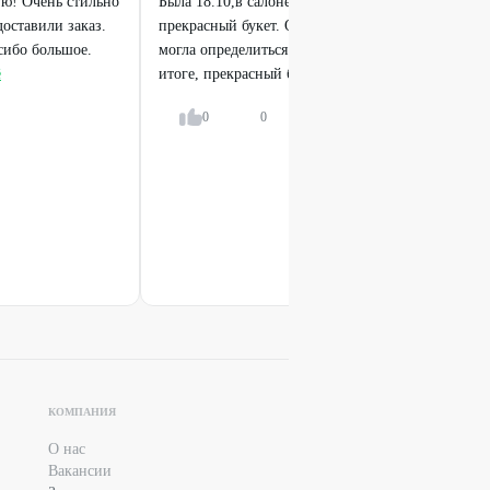
ю! Очень стильно
Была 18.10,в салоне на Энергетиков 21. Девушка
оставили заказ.
прекрасный букет. Очень благодарна за помощь. 
сибо большое.
могла определиться с выбором(букет для молодой
ё
итоге, прекрасный букет,...
Показать всё
0
0
Ответить
КОМПАНИЯ
О нас
Вакансии