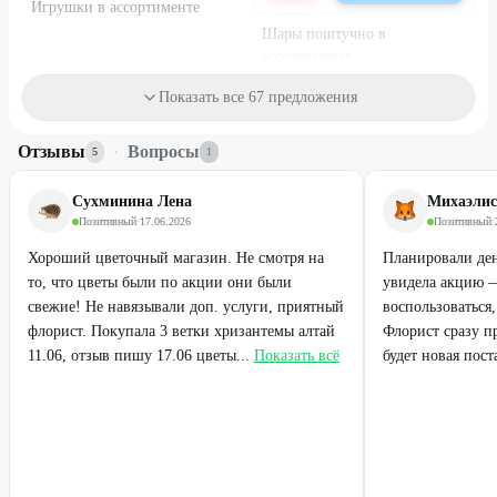
Игрушки в ассортименте
Шары поштучно в
ассортименте
от
212
₽
120
₽
150
₽
Показать все 67 предложения
25
%
37
%
Отзывы
·
Вопросы
5
1
Сухминина Лена
Михаэлис
Позитивный
·
17.06.2026
Позитивный
·
Хороший цветочный магазин. Не смотря на
Планировали де
то, что цветы были по акции они были
увидела акцию —
свежие! Не навязывали доп. услуги, приятный
воспользоваться
флорист. Покупала 3 ветки хризантемы алтай
Флорист сразу п
11.06, отзыв пишу 17.06 цветы...
Показать всё
будет новая поста
Набирает высоту
Набирает высоту
25 роз (Эквадор), 60 см
25 роз (Эквадор), 70 см
4690
₽
4750
₽
6250
₽
7500
₽