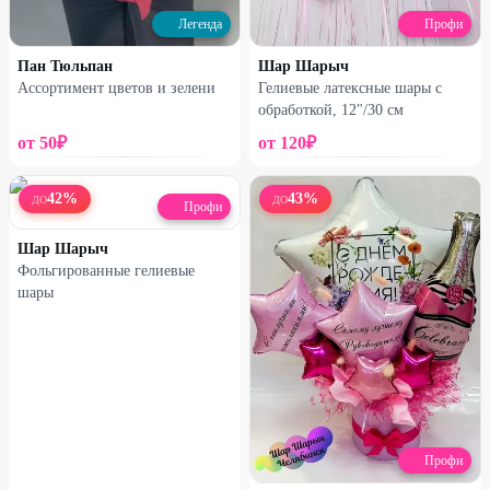
Легенда
Профи
Хризантема с гипсофилой
Гипсофила в сумке
Пан Тюльпан
Шар Шарыч
1350
₽
1310
₽
1800
₽
1750
₽
Ассортимент цветов и зелени
Гелиевые латексные шары с
обработкой, 12"/30 см
25
%
33
%
от
50
₽
от
120
₽
42
%
43
%
ДО
ДО
Профи
Шар Шарыч
Фольгированные гелиевые
шары
Набирает высоту
Набирает высоту
Микс кустовых хризантем в
Французская роза с
коробке
альстромерией
Профи
1540
₽
2000
₽
2050
₽
2980
₽