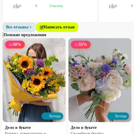
0
0
Ответить
0
0
25
%
25
%
Все отзывы
Написать отзыв
Похожие предложения
50
%
55
%
ДО
ДО
Набирает высоту
Набирает высоту
Моно-букет из роз
Сумочка с цветами
3000
₽
1260
₽
4000
₽
1680
₽
25
%
33
%
Легенда
Легенда
Дело в букете
Дело в букете
Букеты, композиции и
Свадебные букеты