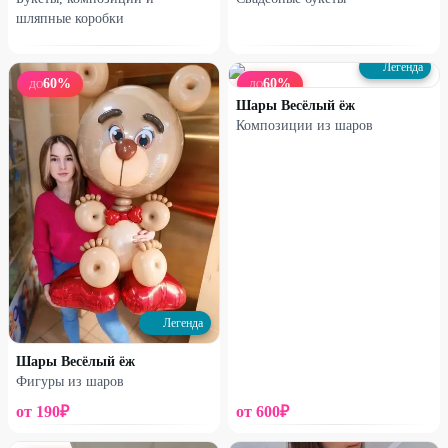
шляпные коробки
Легенда
60
%
60
%
ДО
ДО
Шары Весёлый ёж
Композиции из шаров
Набирает высоту
Набирает высоту
Коробочка с гипсофилой
Букет из 7 французских роз
1220
₽
1700
₽
1630
₽
2540
₽
25
%
25
%
Легенда
Шары Весёлый ёж
Фигуры из шаров
от
190
₽
от
600
₽