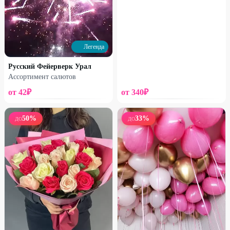
Легенда
Набирает высоту
Набирает высоту
Русский Фейерверк Урал
Французская роза в корзине
Французская роза в сумочке
Ассортимент салютов
2170
₽
1800
₽
2750
₽
2480
₽
от
42
₽
от
340
₽
25
%
25
%
50
%
33
%
ДО
ДО
Набирает высоту
Набирает высоту