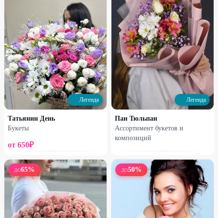
1650
₽
2520
₽
2370
₽
3350
₽
26
%
47
%
Легенда
Легенда
Татьянин День
Пан Тюльпан
Букеты
Ассортимент букетов и
композиций
Набирает высоту
Набирает высоту
от
650
₽
Букет-микс французских роз
Сборная коробка
65
%
50
%
ДО
ДО
2300
₽
1650
₽
3100
₽
3100
₽
25
%
25
%