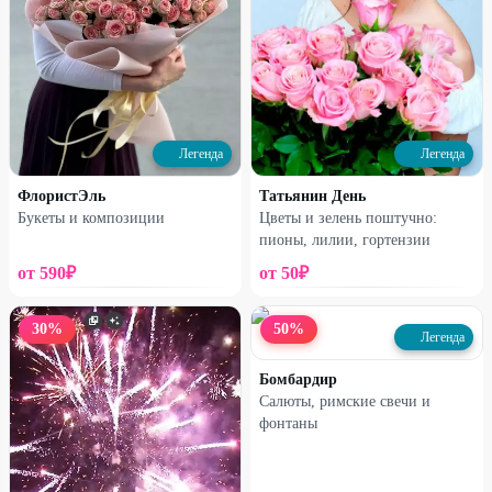
Легенда
Легенда
ФлористЭль
Татьянин День
Набирает высоту
Набирает высоту
Букеты и композиции
Цветы и зелень поштучно:
пионы, лилии, гортензии
Букет из 21 розы с
Сборная коробочка
гипсофилой
от
590
₽
от
50
₽
3670
₽
1190
₽
4890
₽
1590
₽
30
%
50
%
Легенда
21
%
27
%
Бомбардир
Салюты, римские свечи и
фонтаны