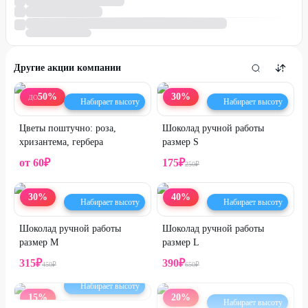
Другие акции компании
50
%
30
%
ДО
Набирает высоту
Набирает высоту
Цветы поштучно: роза,
Шоколад ручной работы
хризантема, гербера
размер S
от
60
₽
175
₽
250
₽
30
%
40
%
Набирает высоту
Набирает высоту
Шоколад ручной работы
Шоколад ручной работы
размер M
размер L
315
₽
390
₽
450
₽
650
₽
Набирает высоту
15
%
20
%
Набирает высоту