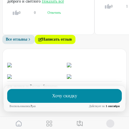
доброго и светлого
Показать всё
0
1
0
0
Ответить
Профи
Профи
Все отзывы
Написать отзыв
Гигиена полости рта + Air
Зубные протезы
Flow
от
3500
₽
от
26000
₽
14
%
34
%
ДО
для звонков по России - бесплатно
график работы:
ПН-ПТ с 08:00 до 17:00 (по МСК)
Хочу скидку
Воспользовались
7
раз
Действует по
1 сентября