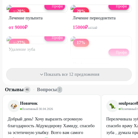
Для получения скидки предъявите промокод.
Профи
Профи
20
%
20
%
ДО
Стоимость оплачивается на месте.
Лечение пульпита
Лечение периодонтита
Промокод не суммируется с другими действующими
от
9000
₽
15000
₽
18750
₽
предложениями стоматологии.
Профи
ПРЕДУПРЕЖДАЕМ О НЕОБХОДИМОСТИ ПОЛУЧЕНИЯ
27
%
17
%
ДО
КОНСУЛЬТАЦИИ У ВРАЧА-СПЕЦИАЛИСТА ПО
Удаление зуба
Профи
ОКАЗЫВАЕМЫМ УСЛУГАМ И
ПРОТИВОПОКАЗАНИЯМ.
Профессиональное
отбеливание зубов системой
Показать все 12 предложения
Flash
от
3000
₽
20000
₽
24000
₽
Отзывы
·
Вопросы
46
2
22
%
4
%
Новичок
soulpeace
Позитивный
·
30.04.2026
Позитивный
·
Добрый день! Хочу выразить огромную
Перелечивала зу
благодарность Абдукодирову Хамиду, спасибо
спасибо врачу Х
за эстетичную улыбку. Всего вам самого
зуба , думала пр