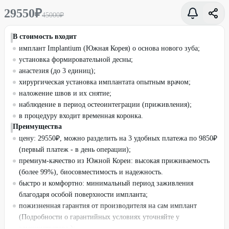
29550
₽
45000
₽
В стоимость входит
имплант Implantium (Южная Корея) о основа нового зуба;
установка формировательной десны;
анастезия (до 3 единиц);
хирургическая установка имплантата опытным врачом;
наложение швов и их снятие;
наблюдение в период остеоинтеграции (приживления);
в процедуру входит временная коронка.
Преимущества
цену: 29550₽, можно разделить на 3 удобных платежа по 9850₽
(первый платеж - в день операции);
премиум-качество из Южной Кореи: высокая приживаемость
(более 99%), биосовместимость и надежность.
быстро и комфортно: минимальный период заживления
благодаря особой поверхности импланта;
пожизненная гарантия от производителя на сам имплант
(Подробности о гарантийных условиях уточняйте у
администратора.);