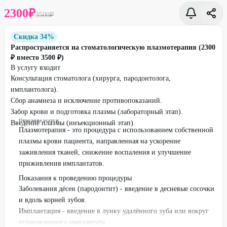
2300
₽
3500
₽
Скидка 34%
Распространяется на стоматологическую плазмотерапия (2300
₽ вместо 3500 ₽)
В услугу входит
Консультация стоматолога (хирурга, пародонтолога,
имплантолога).
Сбор анамнеза и исключение противопоказаний.
Забор крови и подготовка плазмы (лабораторный этап).
Описание услуги
Введение плазмы (инъекционный этап).
Плазмотерапия - это процедура с использованием собственной
плазмы крови пациента, направленная на ускорение
заживления тканей, снижение воспаления и улучшение
приживления имплантатов.
Показания к проведению процедуры
Заболевания дёсен (пародонтит) - введение в десневые сосочки
и вдоль корней зубов.
Имплантация - введение в лунку удалённого зуба или вокруг
установленного имплантата.