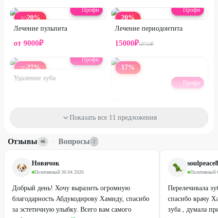
телефону:
+7 (351) 224-19-04
Профи
Профи
Скидка не суммируется с другими действующими
20
%
20
%
ДО
предложениями стоматологии.
Лечение пульпита
Лечение периодонтита
Предупреждаем о необходимости получения консультации у
от
9000
₽
15000
₽
18750
₽
врача-специалиста по оказываемым услугам и
противопоказаниям.
Профи
27
%
17
%
Бонусы
ДО
Удаление зуба
В клинике имеется беспроцентная рассрочка на лечение.
Профи
Подробности у администратора.
Профессиональное
отбеливание зубов системой
Показать все 11 предложения
Flash
от
3000
₽
20000
₽
24000
₽
Отзывы
·
Вопросы
46
2
22
%
4
%
Новичок
soulpeace
Позитивный
·
30.04.2026
Позитивный
·
Добрый день! Хочу выразить огромную
Перелечивала зу
благодарность Абдукодирову Хамиду, спасибо
спасибо врачу Х
за эстетичную улыбку. Всего вам самого
зуба , думала пр