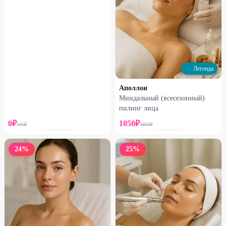
Легенда
Аполлон
Миндальный (всесезонный)
пилинг лица
0
₽
1050
₽
500
₽
4800
₽
24
%
25
%