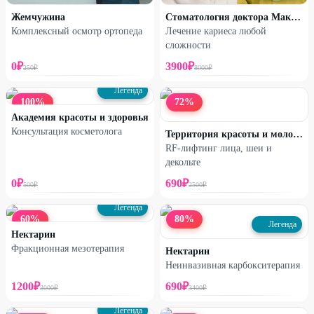
Профи
Профи
Жемчужина
Стоматология доктора Макарова
Комплексный осмотр ортопеда
Лечение кариеса любой
Установка коронки
Имплантация зуба на выбор:
сложности
AnyRidge или Implantium
0
₽
3900
₽
250
₽
8000
₽
от
12000
₽
от
29550
₽
Легенда
100
%
72
%
20
%
ДО
Академия красоты и здоровья
Консультация косметолога
Территория красоты и молодости
RF-лифтинг лица, шеи и
декольте
0
₽
690
₽
500
₽
2500
₽
Легенда
60
%
80
%
Легенда
Нектарин
Фракционная мезотерапия
Нектарин
Неинвазивная карбокситерапия
Профи
1200
₽
690
₽
3000
₽
3400
₽
Брекет-система: консультация
и установка на 1 челюсть
Легенда