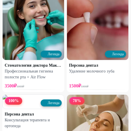
Легенда
Легенда
Стоматология доктора Макарова
Персона дентал
Профессиональная гигиена
Удаление молочного зуба
полости рта + Air Flow
3500
₽
1500
₽
5000
₽
1900
₽
100
%
78
%
Легенда
Персона дентал
Консультация терапевта и
ортопеда