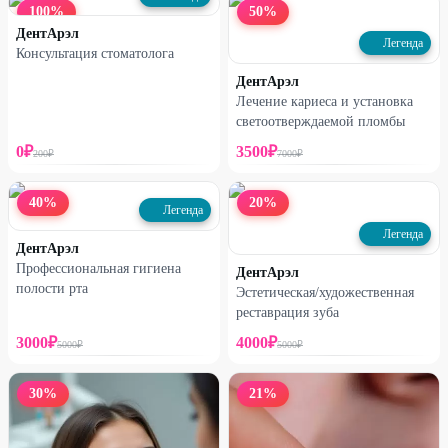
100
%
50
%
от
4000
₽
ДентАрэл
Легенда
Консультация стоматолога
ДентАрэл
Лечение кариеса и установка
светоотверждаемой пломбы
0
₽
3500
₽
200
₽
7000
₽
40
%
20
%
Легенда
Легенда
ДентАрэл
Профессиональная гигиена
ДентАрэл
полости рта
Эстетическая/художественная
реставрация зуба
3000
₽
4000
₽
5000
₽
5000
₽
30
%
21
%