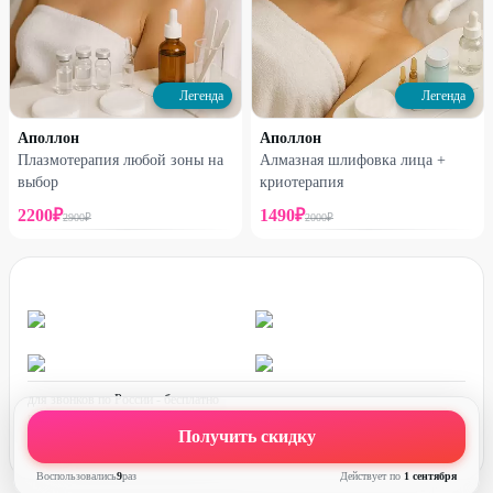
Легенда
Легенда
Аполлон
Аполлон
Плазмотерапия любой зоны на
Алмазная шлифовка лица +
выбор
криотерапия
2200
₽
1490
₽
2900
₽
2000
₽
для звонков по России - бесплатно
график работы:
ПН-ПТ с 08:00 до 17:00 (по МСК)
Получить скидку
Воспользовались
9
раз
Действует по
1 сентября