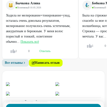
от
550
₽
от
600
₽
Бычкова Алина
Бобкова 
Позитивный
·
10.05.2026
Позитивный
·
50
%
50
%
Ходила не мелирование+тонирование+уход,
Была на стрижке
осталась очень довольна результатом,
спасибо за мое 
мелирование получилось очень эстетичным,
волшебница, кот
аккуратным и бережным. У меня волос
Стрижка — прост
пористый и тонкий, осветление
мечтала. У вас...
обычно...
Показать всё
1
0
1
0
Ответить
Все отзывы
Написать отзыв
Монополярный
Ламинирование ресниц +
радиолифтинг INDIBA
окрашивание
от
750
₽
950
₽
1900
₽
50
%
50
%
для звонков по России - бесплатно
график работы: