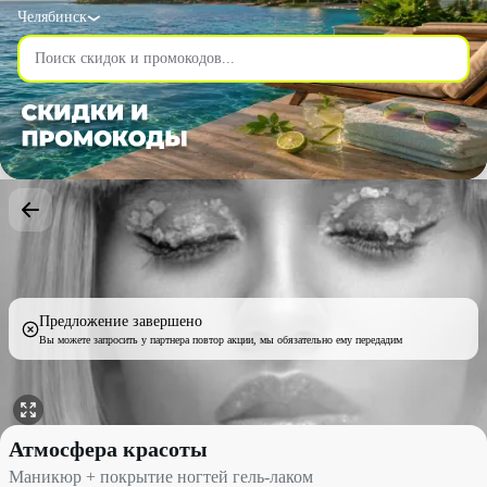
Челябинск
Предложение завершено
Вы можете запросить у партнера повтор акции, мы обязательно ему передадим
Маникюр + покрытие ногтей гель-лаком со скидкой 50% - Атмо
Атмосфера красоты
Маникюр + покрытие ногтей гель-лаком