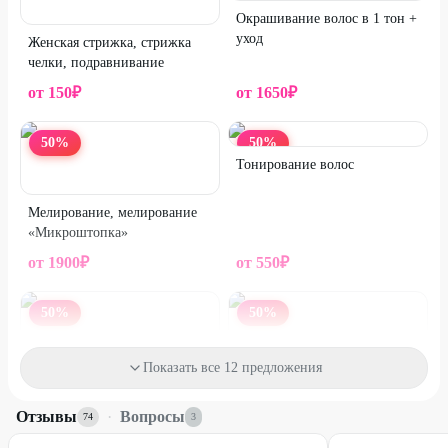
Окрашивание волос в 1 тон +
уход
Женская стрижка, стрижка
челки, подравнивание
от
150
₽
от
1650
₽
50
%
50
%
Тонирование волос
Мелирование, мелирование
«Микроштопка»
от
1900
₽
от
550
₽
50
%
50
%
Маникюр с покрытием, без
Показать все 12 предложения
покрытия, френч
Smart-педикюр, экспресс-
педикюр с покрытием и без
Отзывы
·
Вопросы
74
3
покрытия