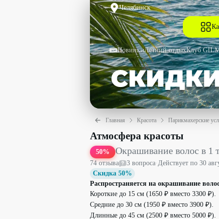
Челябинск
Ка
Новинки
Летний отдых
Клуб GIL
Главная
Красота
Парикмахерские усл
Окрашивание волос в 1 тон + уход со
Атмосфера красоты
Окрашивание волос в 1 т
50
%
74
отзыв
а
3
вопрос
а
·
Действует по
30 авг
Скидка 50%
Распространяется на окрашивание волос в
Короткие до 15 см (1650 ₽ вместо 3300 ₽).
Средние до 30 см (1950 ₽ вместо 3900 ₽).
Длинные до 45 см (2500 ₽ вместо 5000 ₽).