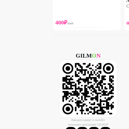
Л
С
400
₽
800
₽
GILM
O
N
Наведите камеру и скачайте
бесплатное приложение GILMON