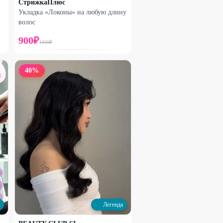
СтрижкаПлюс
Укладка «Локоны» на любую длину
волос
900
₽
1600
₽
40
%
Легенда