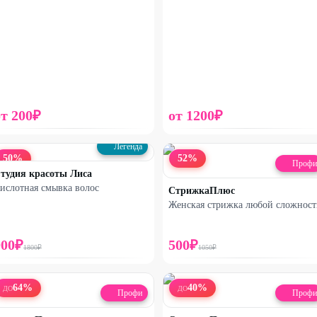
от
200
₽
от
1200
₽
Легенда
50
%
52
%
Профи
тудия красоты Лиса
ислотная смывка волос
СтрижкаПлюс
Женская стрижка любой сложност
900
₽
500
₽
1800
₽
1050
₽
64
%
40
%
ДО
ДО
Профи
Профи