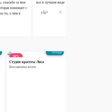
, спасибо за мое
все в лучшем виде
оторая понимает с
0
0
Ответить
о то, о чем я
Легенда
50
%
Студия красоты Лиса
Биозавивка волос