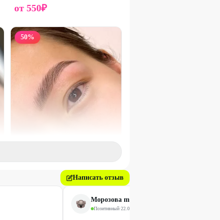
от
550
₽
50
%
Написать отзыв
Ламинирование бровей +
окрашивание
Морозова ms.tanyamorozova
1000
₽
Позитивный
·
22.02.2026
2000
₽