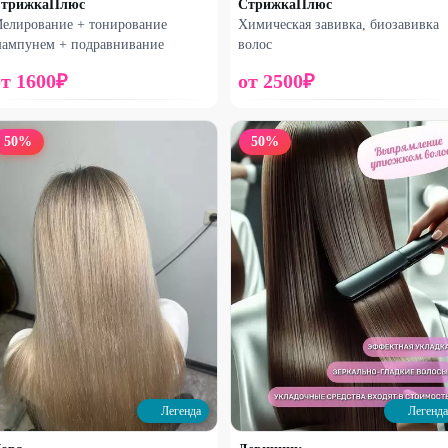
трижкаПлюс
СтрижкаПлюс
елирование + тонирование
Химическая завивка, биозавивка
ампунем + подравнивание
волос
от
1600
₽
от
2500
₽
50
%
50
%
Легенда
Легенда