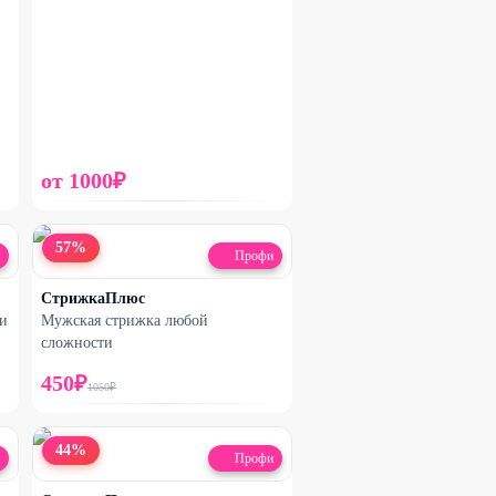
от
1000
₽
57
%
Профи
СтрижкаПлюс
и
Мужская стрижка любой
сложности
450
₽
1050
₽
44
%
Профи