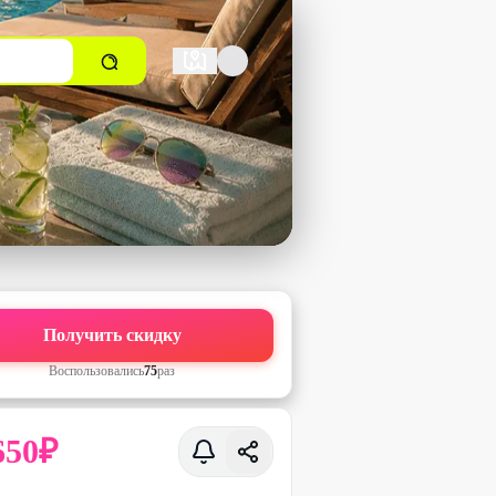
Получить скидку
Воспользовались
75
раз
650
₽