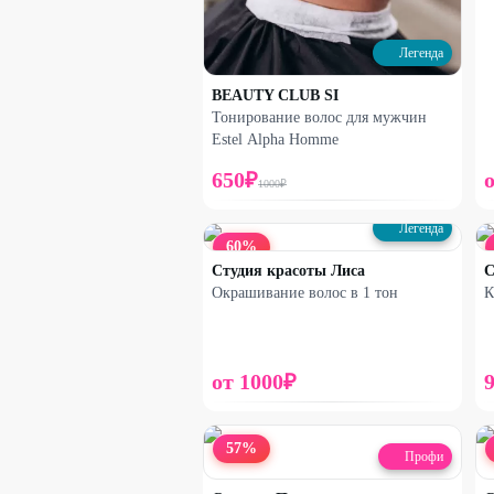
Легенда
BEAUTY CLUB SI
Тонирование волос для мужчин
Estel Alpha Homme
650
₽
1000
₽
Легенда
60
%
Студия красоты Лиса
С
Окрашивание волос в 1 тон
К
от
1000
₽
57
%
Профи