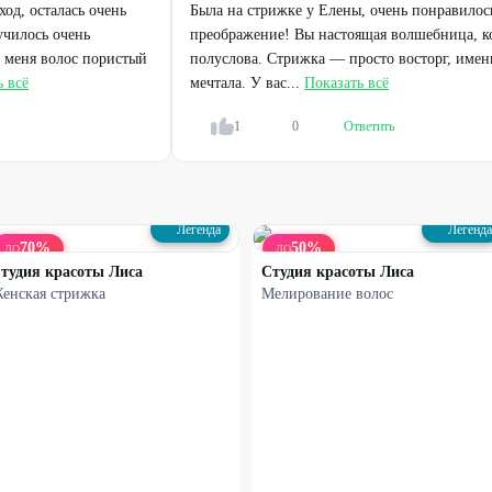
од, осталась очень
Была на стрижке у Елены, очень понравилось
училось очень
преображение! Вы настоящая волшебница, к
50
%
50
%
 меня волос пористый
полуслова. Стрижка — просто восторг, именн
ь всё
мечтала. У вас...
Показать всё
1
0
Ответить
Легенда
Легенда
70
%
50
%
ДО
ДО
тудия красоты Лиса
Студия красоты Лиса
енская стрижка
Мелирование волос
Восстановление волос
Мужской Smart-педикюр и
экспресс-педикюр
от
350
₽
от
800
₽