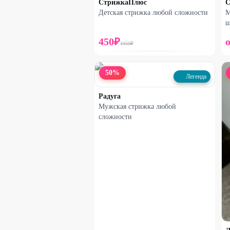
СтрижкаПлюс
С
Детская стрижка любой сложности
М
ш
450
₽
1050
₽
50
%
Легенда
Радуга
Мужская стрижка любой
сложности