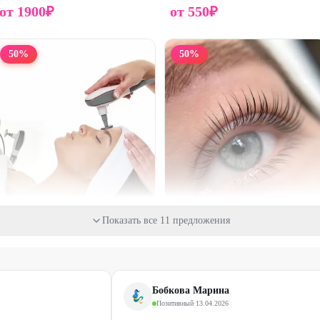
от
1900
₽
от
550
₽
50
%
50
%
Показать все 11 предложения
Монополярный радиолифтинг
Ламинирование ресниц +
INDIBA
окрашивание
Бобкова Марина
от
750
₽
Позитивный
950
₽
·
13.04.2026
1900
₽