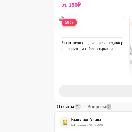
от
150
₽
50
%
Smart-педикюр, экспресс-педикюр
с покрытием и без покрытия
Отзывы
·
Вопросы
74
3
Бычкова Алина
от
600
Позитивный
₽
·
10.05.2026