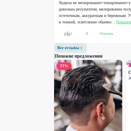
Ходила не мелирование+тонирование+ух
довольна результатом, мелирование пол
50
%
эстетичным, аккуратным и бережным. У
и тонкий, осветление обычно...
Показат
1
0
Ответить
Все отзывы
Похожие предложения
33
%
С
Ж
Оформление бровей +
окрашивание
600
₽
1200
₽