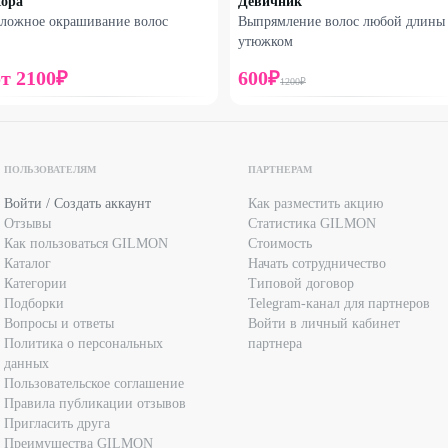
ора
Девичник
ложное окрашивание волос
Выпрямление волос любой длины
утюжком
от
2100
₽
600
₽
1200
₽
ПОЛЬЗОВАТЕЛЯМ
ПАРТНЕРАМ
Войти / Создать аккаунт
Как разместить акцию
Отзывы
Статистика GILMON
Как пользоваться GILMON
Стоимость
Каталог
Начать сотрудничество
Категории
Типовой договор
Подборки
Telegram-канал для партнеров
Вопросы и ответы
Войти в личный кабинет
Политика о персональных
партнера
данных
Пользовательское соглашение
Правила публикации отзывов
Пригласить друга
Преимущества GILMON