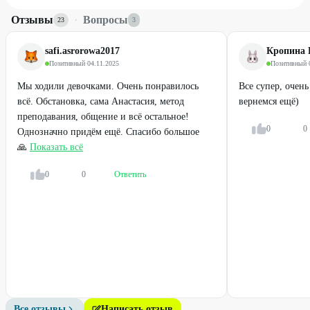
Отзывы
·
Вопросы
23
3
safi.asrorowa2017
Кропина 
Позитивный
·
04.11.2025
Позитивный
·
Мы ходили девочками. Очень понравилось
Все супер, очень
всё. Обстановка, сама Анастасия, метод
вернемся ещё)
преподавания, общение и всё остальное!
0
0
Однозначно придём ещё. Спасибо большое
🙏
Показать всё
0
0
Ответить
Все отзывы
Написать отзыв