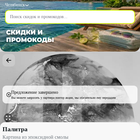
Челябинск
Предложение завершено
Вы можете запросить у партнера повтор акции, мы обязательно ему передадим
Картина из эпоксидной смолы со скидкой 55% - Палитра в Чел
Палитра
Картина из эпоксидной смолы