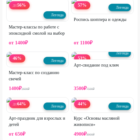
56
%
57
%
ДО
Легенда
Легенда
Роспись шоппера и одежды
Мастер-классы по работе с
эпоксидной смолой на выбор
от
1400
₽
от
1100
₽
Легенда
46
%
53
%
Легенда
Арт-свидание под ключ
Мастер-класс по созданию
свечей
1400
₽
3500
₽
2600
₽
7500
₽
64
%
44
%
ДО
Легенда
Легенда
Арт-праздник для взрослых и
Курс «Основы масляной
детей
живописи»
от
650
₽
4900
₽
8900
₽