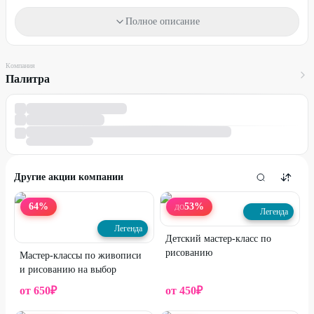
Один промокод действует на одну услугу.
Полное описание
Промокод можно использовать неограниченно количество раз.
Для получения скидки предъявите промокод.
Компания
Палитра
Стоимость оплачивается на месте.
Промокод не суммируется с другими действующими
предложениями компании.
Другие акции компании
64
%
53
%
ДО
Легенда
Легенда
Детский мастер-класс по
рисованию
Мастер-классы по живописи
и рисованию на выбор
от
650
₽
от
450
₽