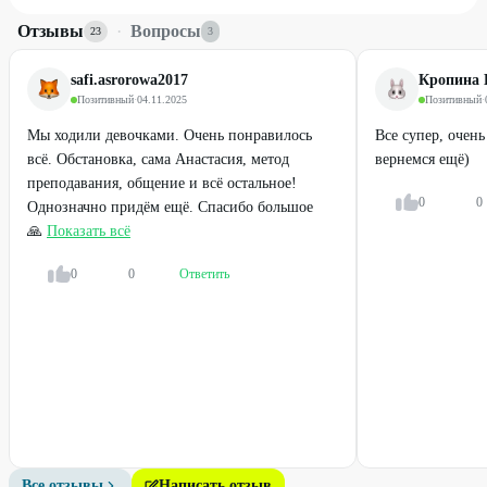
Отзывы
·
Вопросы
23
3
safi.asrorowa2017
Кропина 
Позитивный
·
04.11.2025
Позитивный
·
Мы ходили девочками. Очень понравилось
Все супер, очень
всё. Обстановка, сама Анастасия, метод
вернемся ещё)
преподавания, общение и всё остальное!
0
0
Однозначно придём ещё. Спасибо большое
🙏
Показать всё
0
0
Ответить
Все отзывы
Написать отзыв