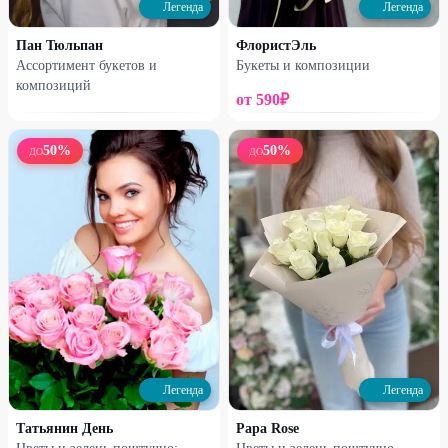
Легенда
Легенда
Пан Тюльпан
ФлористЭль
Ассортимент букетов и
Букеты и композиции
композиций
от
590
₽
Профи
Профи
50
%
50
%
ДО
ДО
Букет №8
Букет №9
4050
₽
2800
₽
4800
₽
3300
₽
7
%
10
%
Легенда
Легенда
Татьянин День
Papa Rose