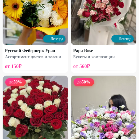
Профи
Профи
Букет №2
Букет №4
3600
₽
1650
₽
4470
₽
1850
₽
Легенда
Легенда
19
%
26
%
Русский Фейерверк Урал
Papa Rose
Ассортимент цветов и зелени
Букеты и композиции
от
150
₽
от
560
₽
50
%
50
%
ДО
ДО
Профи
Профи
Букет №5
Альстромерия
7060
₽
200
₽
8750
₽
270
₽