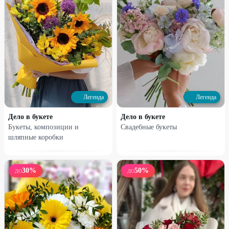
Профи
Профи
Хризантема
Букет №1
250
₽
1800
₽
Легенда
Легенда
300
₽
1950
₽
Дело в букете
Дело в букете
19
%
11
%
Букеты, композиции и
Свадебные букеты
шляпные коробки
30
%
50
%
ДО
ДО