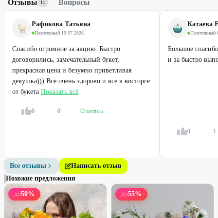
Отзывы
·
Вопросы
17
%
25
%
11
Рафикова Татьяна
Катаева 
Позитивный
·
19.07.2026
Позитивный
·
Спасибо огромное за акцию. Быстро
Большое спасибо
договорились, замечательный букет,
и за быстро вып
прекрасная цена и безумно приветливая
девушка))) Все очень здорово и все в восторге
от букета
Показать всё
0
0
Ответить
Профи
Профи
Гортензии
Гвоздика
0
1
500
₽
150
₽
600
₽
200
₽
Все отзывы
Написать отзыв
17
%
8
%
Похожие предложения
50
%
55
%
ДО
ДО