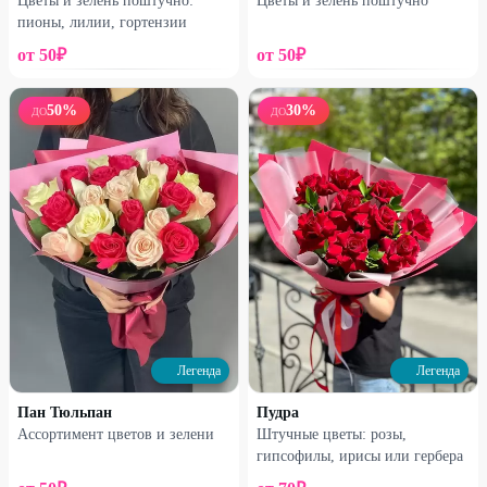
Цветы и зелень поштучно:
Цветы и зелень поштучно
пионы, лилии, гортензии
Профи
Профи
от
50
₽
от
50
₽
Букет №10
Букет №11
50
%
30
%
ДО
ДО
1880
₽
2255
₽
2030
₽
2505
₽
16
%
16
%
Легенда
Легенда
Пан Тюльпан
Пудра
Профи
Профи
Ассортимент цветов и зелени
Штучные цветы: розы,
гипсофилы, ирисы или гербера
Букет №12
Букет №13