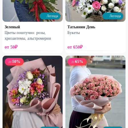
17
%
16
%
Легенда
Легенда
Зеленый
Татьянин День
Цветы поштучно: розы,
Букеты
хризантемы, альстромерии
от
50
₽
от
650
₽
50
%
65
%
ДО
ДО
Профи
Профи
Букет №6
Букет №7
2050
₽
2150
₽
2460
₽
2550
₽
16
%
15
%