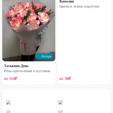
Камелия
Цветы и зелень поштучно
Профи
Профи
Букет №16
Букет №17
Легенда
2550
₽
3790
₽
3150
₽
4390
₽
Татьянин День
Розы одноголовые и кустовые
12
%
21
%
от
110
₽
от
30
₽