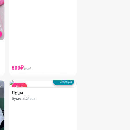
800
₽
1000
₽
Легенда
20
%
Пудра
Букет «Эйва»