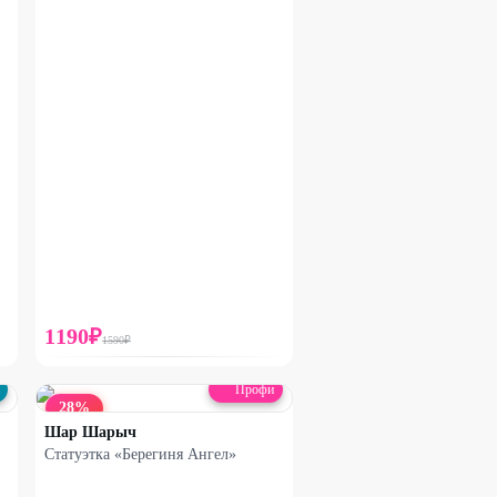
1190
₽
1590
₽
Профи
28
%
Шар Шарыч
Статуэтка «Берегиня Ангел»