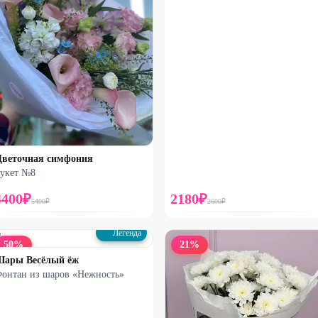
веточная симфония
укет №8
4400
₽
2180
₽
5400
₽
2600
₽
Легенда
50
%
21
%
ары Весёлый ёж
онтан из шаров «Нежность»