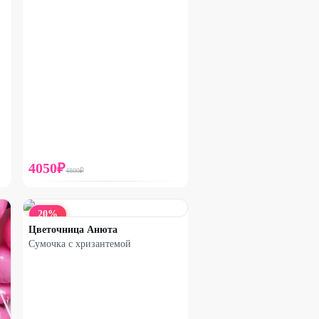
4050
₽
4800
₽
20
%
Цветочница Анюта
Сумочка с хризантемой