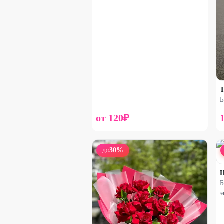
Т
Б
от
120
₽
30
%
ДО
Ц
Б
э