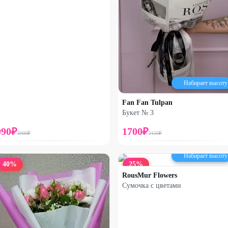
Набирает высоту
Fan Fan Tulpan
Букет № 3
990
₽
1700
₽
2000
₽
2150
₽
Набирает высоту
40
%
25
%
RousMur Flowers
Сумочка с цветами