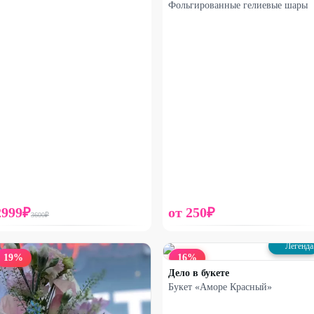
Фольгированные гелиевые шары
2999
₽
от
250
₽
3600
₽
Легенда
19
%
16
%
Дело в букете
Букет «Аморе Красный»