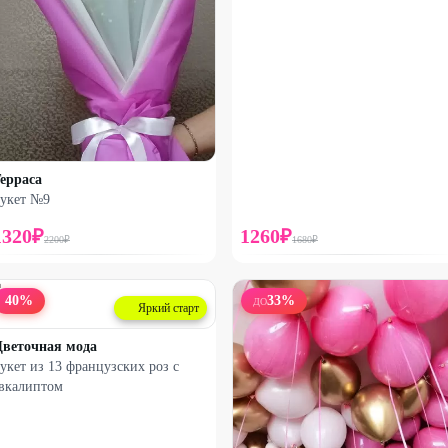
ерраса
укет №9
1320
₽
1260
₽
2200
₽
1680
₽
40
%
33
%
ДО
Яркий старт
веточная мода
укет из 13 французских роз с
вкалиптом