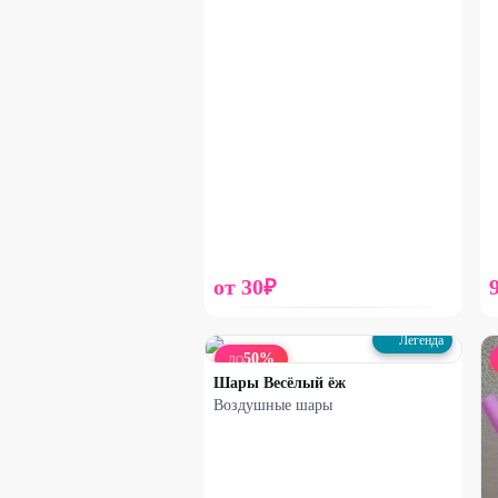
от
30
₽
Легенда
50
%
ДО
Шары Весёлый ёж
Воздушные шары