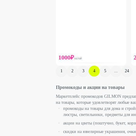
1000
₽
1670
₽
1
2
3
4
5
...
24
Промокоды и акции на товары
Маркетплейс промокодов GILMON предлагае
на товары, которые удовлетворят любые в
промокоды на товары для дома и строй
люстры, светильники, предметы для ин
акции на цветы (поштучно, букет, корз
скидки на ювелирные украшения, очки