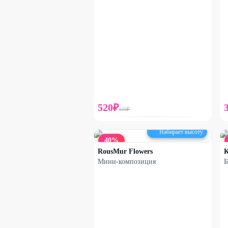
520
₽
650
₽
Набирает высоту
40
%
RousMur Flowers
Мини-композиция
Б