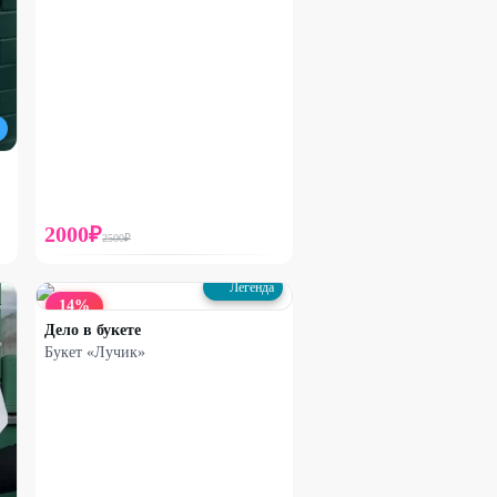
2000
₽
2500
₽
Легенда
14
%
Дело в букете
Букет «Лучик»