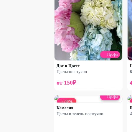
Профи
Две в Цвете
Ц
Цветы поштучно
Б
от
150
₽
Профи
50
%
ДО
Камелия
Ш
Цветы и зелень поштучно
Ф