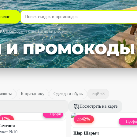
талог
MON
Вопросы и ответы
Для бизнеса
алюты
К празднику
Одежда и обувь
ещё +
8
Посмотреть на карте
Профи
17
%
42
%
ДО
Профи
Камелия
укет №10
Шар Шарыч