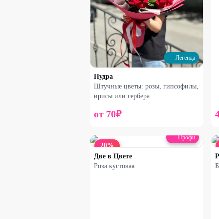
Легенда
Пудра
Штучные цветы: розы, гипсофилы,
ирисы или гербера
от
70
₽
Профи
20
%
Две в Цвете
P
Роза кустовая
Б