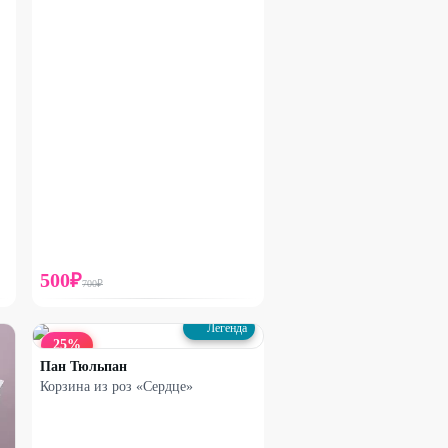
500
₽
700
₽
Легенда
25
%
Пан Тюльпан
Корзина из роз «Сердце»