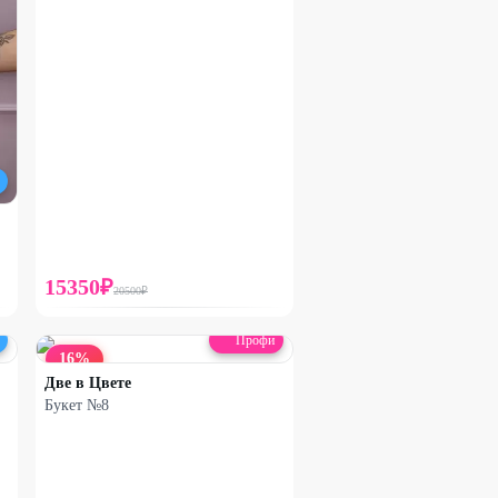
15350
₽
20500
₽
Профи
16
%
Две в Цвете
Букет №8