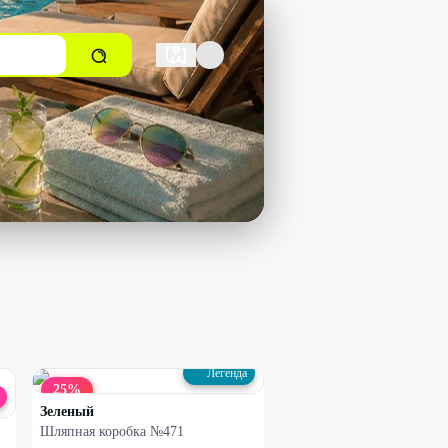
Легенда
25
%
Зеленый
Шляпная коробка №471