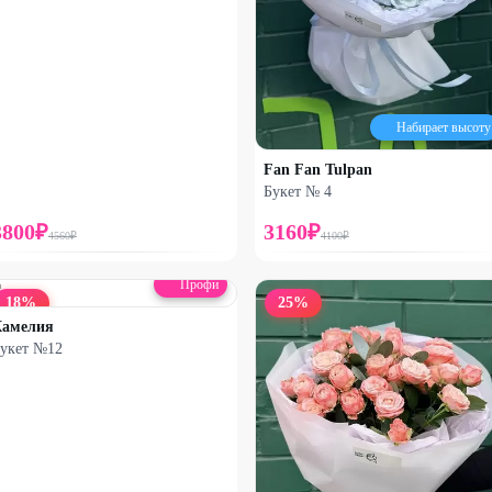
Набирает высоту
Fan Fan Tulpan
Букет № 4
3800
₽
3160
₽
4560
₽
4100
₽
Профи
18
%
25
%
Камелия
укет №12