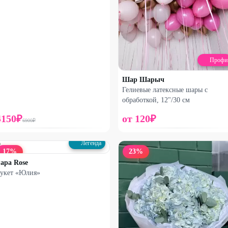
Профи
Шар Шарыч
Гелиевые латексные шары с
обработкой, 12"/30 см
4150
₽
от
120
₽
6900
₽
Легенда
17
%
23
%
apa Rose
укет «Юлия»