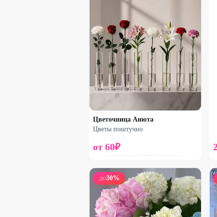
Цветочница Анюта
Цветы поштучно
от
60
₽
30
%
ДО