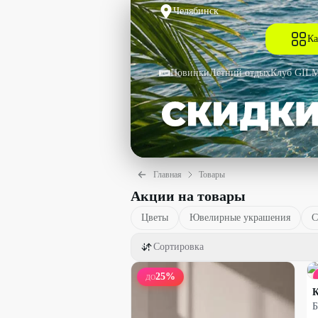
Челябинск
Ка
Новинки
Летний отдых
Клуб GIL
Главная
Товары
Акции на товары
Цветы
Ювелирные украшения
С
Сортировка
25
%
ДО
Б