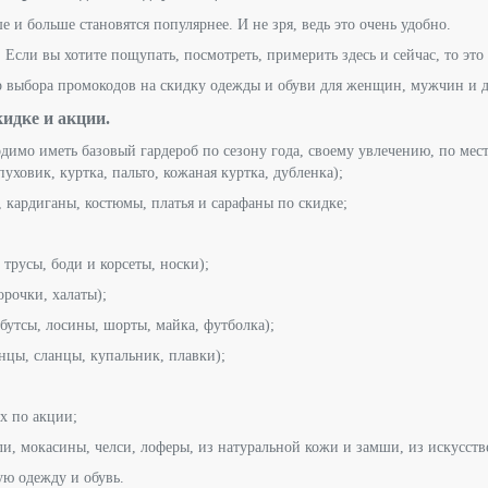
 и больше становятся популярнее. И не зря, ведь это очень удобно.
сли вы хотите пощупать, посмотреть, примерить здесь и сейчас, то это 
выбора промокодов на скидку одежды и обуви для женщин, мужчин и д
кидке и акции.
одимо иметь базовый гардероб по сезону года, своему увлечению, по мест
уховик, куртка, пальто, кожаная куртка, дубленка);
, кардиганы, костюмы, платья и сарафаны по скидке;
 трусы, боди и корсеты, носки);
орочки, халаты);
 бутсы, лосины, шорты, майка, футболка);
нцы, сланцы, купальник, плавки);
х по акции;
фли, мокасины, челси, лоферы, из натуральной кожи и замши, из искусст
ю одежду и обувь.