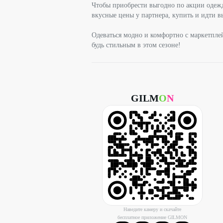
Чтобы приобрести выгодно по акции одежду
вкусные цены у партнера, купить и идти в
Одеваться модно и комфортно с маркетпле
будь стильным в этом сезоне!
GILM
O
N
Наведите камеру и скачайте
бесплатное приложение GILMON