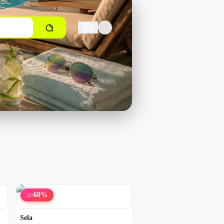
60
%
ДО
Sela