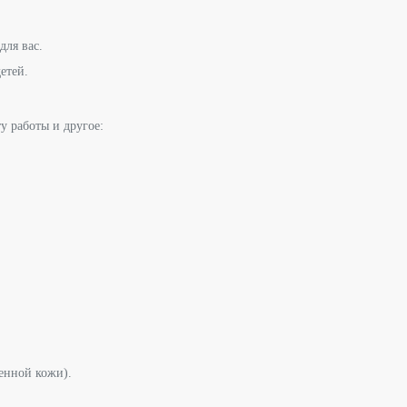
для вас.
етей.
у работы и другое:
венной кожи).