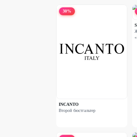
30
%
S
Ж
«
INCANTO
Второй бюстгальтер