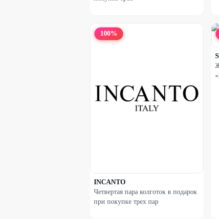
100
%
S
Ж
«
INCANTO
Четвертая пара колготок в подарок
при покупке трех пар