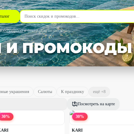
талог
MON
Вопросы и ответы
Для бизнеса
ные украшения
Салюты
К празднику
ещё +
8
Посмотреть на карте
30
%
30
%
KARI
KARI