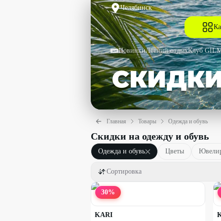
Челябинск
Ка
Новинки
Летний отдых
Клуб GIL
Главная
Товары
Одежда и обувь
Скидки на одежду и обувь
Одежда и обувь
Цветы
Ювелир
Сортировка
30
%
KARI