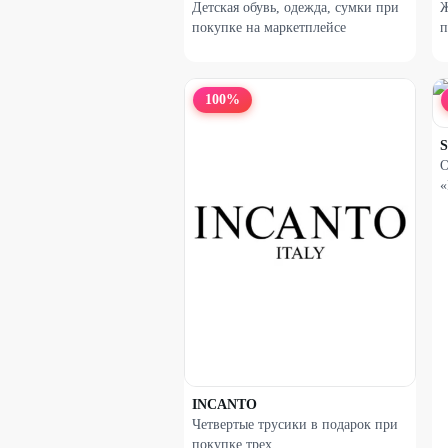
Детская обувь, одежда, сумки при
Ж
покупке на маркетплейсе
п
100
%
S
О
«
INCANTO
Четвертые трусики в подарок при
покупке трех