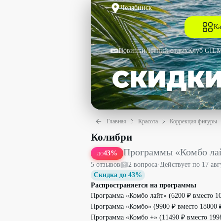
Челябинск
Ка
Новинки
Летний отдых
Клуб GIL
Главная
Красота
Коррекция фигуры
Программы «Комбо лайт», «Комбо» и 
Колибри
Программы «Комбо лай
43
%
ДО
5
отзыв
ов
2
вопрос
а
·
Действует по
17 авг
Скидка до 43%
Распространяется на программы
Программа «Комбо лайт» (6200 ₽ вместо 10
Программа «Комбо» (9900 ₽ вместо 18000 ₽
Программа «Комбо +» (11490 ₽ вместо 1998