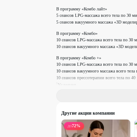
В программу «Комбо лайт»
5 сеансов LPG-массажа всего тела по 30 м
5 сеансов вакуумного массажа «3D модели
В программу «Комбо»
10 сеансов LPG-массажа всего тела по 30 
10 сеансов вакуумного массажа «3D модел
В программу «Комбо +»
10 сеансов LPG-массажа всего тела по 30 
10 сеансов вакуумного массажа всего тела 
10 сеансов прессотерапии всего тела по 40
Условия
LPG-массаж проводится на аппарате Perfec
Прессотерапия проводится на аппарате В-8
Возрастные ограничения: 18+.
Выбранное количество сеансов оплачивает
Другие акции компании
Срок действия абонемента - 2 месяца с мо
Посещения, предусмотренные абонементом
72
%
ДО
Денежные средства за пропущенные посещ