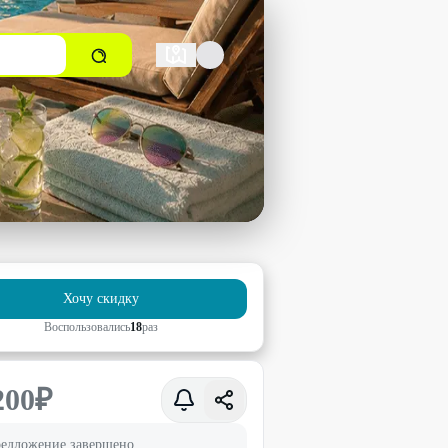
Хочу скидку
Воспользовались
18
раз
200
₽
едложение завершено