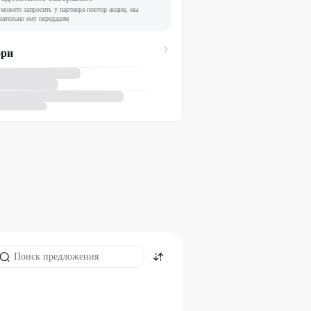
можете запросить у партнера повтор акции, мы
зательно ему передадим
бри