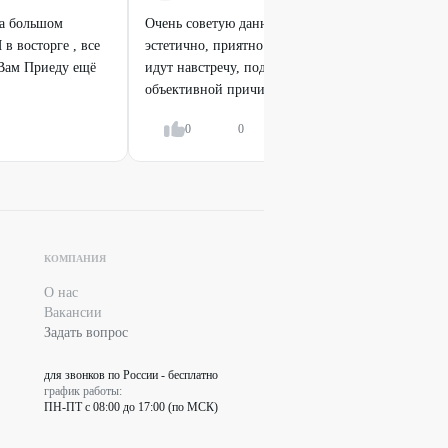
на большом
Очень советую данную студию! В кабинете все чи
в восторге , все
эстетично, приятно находиться. Доброжелательн
 Вам Приеду ещё
идут навстречу, подбирают удобное время. Опозд
объективной причине, написала-...
Показать всё
0
0
Ответить
КОМПАНИЯ
О нас
Вакансии
Задать вопрос
для звонков по России - бесплатно
график работы:
ПН-ПТ с 08:00 до 17:00 (по МСК)