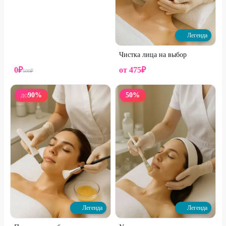
Легенда
Чистка лица на выбор
0
₽
от
475
₽
500
₽
90
%
50
%
ДО
Легенда
Легенда