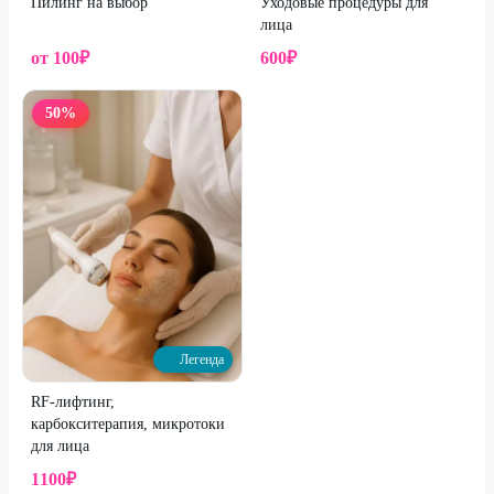
Пилинг на выбор
Уходовые процедуры для
лица
от
100
₽
600
₽
50
%
Легенда
RF-лифтинг,
карбокситерапия, микротоки
для лица
1100
₽