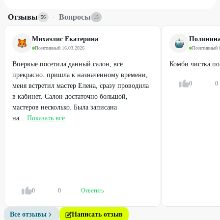
Отзывы
·
Вопросы
56
15
Михаэлис Екатерина
Полинина
Позитивный
·
16.03.2026
Позитивный
·
Впервые посетила данный салон, всё
Комби чистка по
прекрасно. пришла к назначенному времени,
0
0
меня встретил мастер Елена, сразу проводила
в кабинет. Салон достаточно большой,
мастеров несколько. Была записана
на...
Показать всё
0
0
Ответить
Все отзывы
Написать отзыв