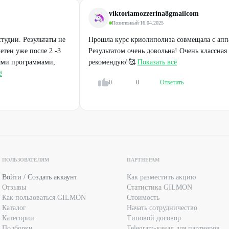
viktoriamozzerina8gmailcom
Позитивный
·
16.04.2025
тудии. Результаты не
Прошла курс криолиполиза совмещала с апп
етен уже после 2 -3
Результатом очень довольна! Очень классная 
ыми программами,
рекомендую!🥰
Показать всё
ё
0
0
Ответить
ПОЛЬЗОВАТЕЛЯМ
ПАРТНЕРАМ
Войти / Создать аккаунт
Как разместить акцию
Отзывы
Статистика GILMON
Как пользоваться GILMON
Стоимость
Каталог
Начать сотрудничество
Категории
Типовой договор
Подборки
Telegram-канал для партнеров