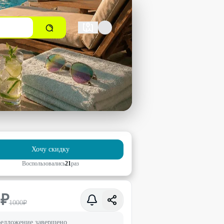
Хочу скидку
Воспользовались
21
раз
0
₽
1000
₽
едложение завершено