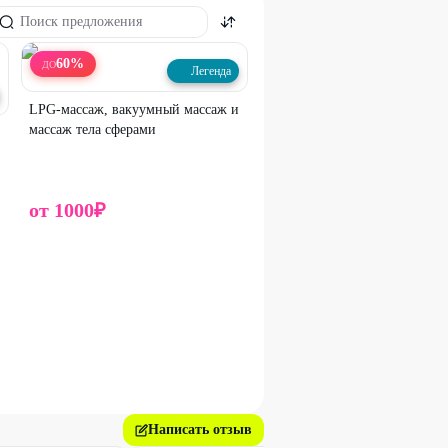
60
%
ДО
Легенда
LPG-массаж, вакуумный массаж и
массаж тела сферами
от
1000
₽
Написать отзыв