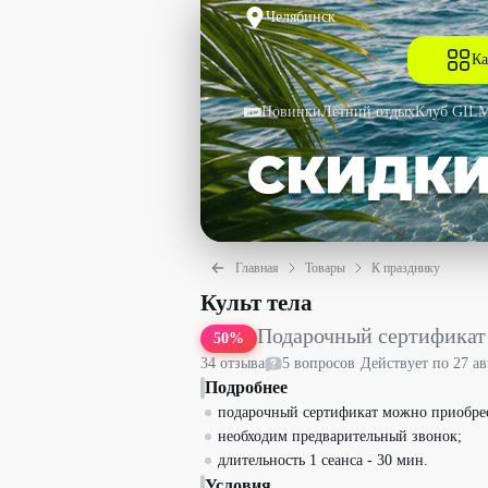
Челябинск
Ка
Новинки
Летний отдых
Клуб GIL
Главная
Товары
К празднику
Подарочный сертификат на вакуумный 
Культ тела
Подарочный сертификат
50
%
34
отзыв
а
5
вопрос
ов
·
Действует по
27 ав
Подробнее
подарочный сертификат можно приобрес
необходим предварительный звонок;
длительность 1 сеанса - 30 мин.
Условия