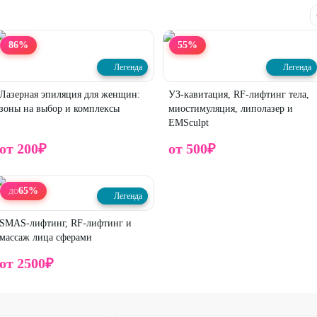
86
%
55
%
Легенда
Легенда
Лазерная эпиляция для женщин:
УЗ-кавитация, RF-лифтинг тела,
зоны на выбор и комплексы
миостимуляция, липолазер и
EMSculpt
от
200
₽
от
500
₽
65
%
ДО
Легенда
SMAS-лифтинг, RF-лифтинг и
массаж лица сферами
от
2500
₽