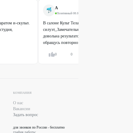
A
Позитивный
·
08.04.2025
аратом и-скульп.
В салоне Культ Тела , прошла курс по программе
студия,
силуэт,,Замечательный салон , отзывчивые косме
довольна результатом!!!все прошло на высшем у
обращусь повторно .
Показать всё
0
0
Ответить
КОМПАНИЯ
О нас
Вакансии
Задать вопрос
для звонков по России - бесплатно
график работы: