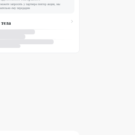
можете запросить у партнера повтор акции, мы
зательно ему передадим
 тела