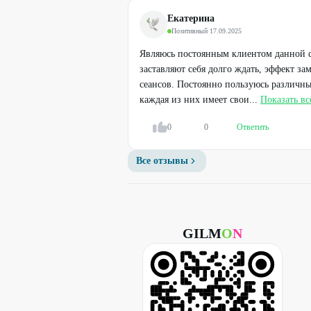
Екатерина
Позитивный
·
17.09.2025
Являюсь постоянным клиентом данной с
заставляют себя долго ждать, эффект зам
сеансов. Постоянно пользуюсь различн
каждая из них имеет свои...
Показать вс
0
0
Ответить
Все отзывы
GILM
O
N