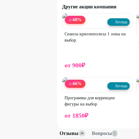
Другие акции компании
68
%
ДО
Легенда
Сеансы криолиполиза 1 зоны на
выбор
от
900
₽
66
%
ДО
Легенда
Программы для коррекции
фигуры на выбор
от
1850
₽
Отзывы
·
Вопросы
34
5