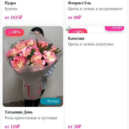
Пудра
ФлористЭль
2220
₽
3340
₽
2650
₽
3680
₽
Букеты
Цветы и зелень в ассортименте
от
1035
₽
от
80
₽
8
%
19
%
Профи
30
%
50
%
ДО
ДО
Камелия
Цветы и зелень поштучно
Профи
Профи
Букет №15
Букет №16
Легенда
3680
₽
2550
₽
4010
₽
3150
₽
Татьянин День
Розы одноголовые и кустовые
14
%
12
%
от
110
₽
от
30
₽