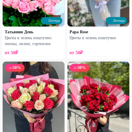
Легенда
Легенда
Татьянин День
Papa Rose
Цветы и зелень поштучно:
Цветы и зелень поштучно
пионы, лилии, гортензии
Профи
Профи
от
50
₽
от
50
₽
Букет №9
Букет №10
50
%
30
%
ДО
ДО
2800
₽
1880
₽
3300
₽
2030
₽
10
%
16
%