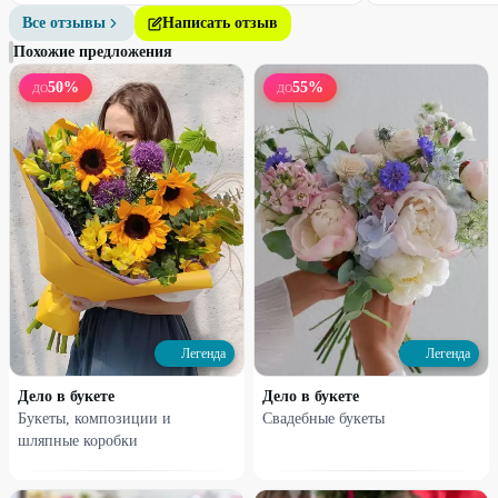
Все отзывы
Написать отзыв
17
%
8
%
Похожие предложения
50
%
55
%
ДО
ДО
Профи
Профи
Хризантема
Букет №1
250
₽
1800
₽
Легенда
Легенда
300
₽
1950
₽
Дело в букете
Дело в букете
19
%
18
%
Букеты, композиции и
Свадебные букеты
шляпные коробки