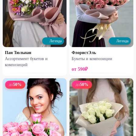
200
₽
2050
₽
270
₽
2460
₽
16
%
16
%
Легенда
Легенда
Пан Тюльпан
ФлористЭль
Ассортимент букетов и
Букеты и композиции
композиций
от
590
₽
Профи
Профи
50
%
50
%
ДО
ДО
Букет №7
Букет №8
2150
₽
4050
₽
2550
₽
4800
₽
15
%
7
%