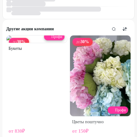
Другие акции компании
Профи
30
%
30
%
ДО
ДО
Букеты
Профи
Цветы поштучно
от
830
₽
от
150
₽