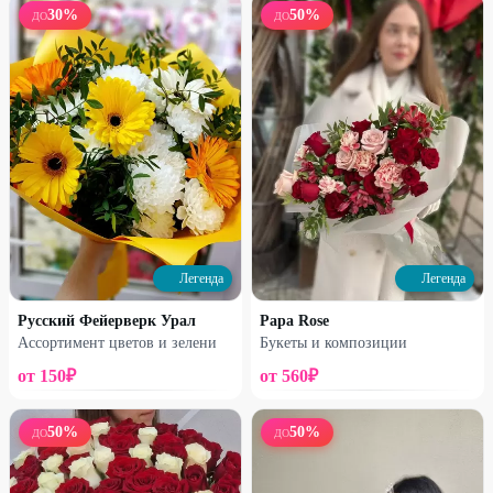
30
%
50
%
ДО
ДО
Профи
Профи
Букет №2
Букет №3
3600
₽
2900
₽
4470
₽
3550
₽
Легенда
Легенда
11
%
19
%
Русский Фейерверк Урал
Papa Rose
Ассортимент цветов и зелени
Букеты и композиции
от
150
₽
от
560
₽
50
%
50
%
ДО
ДО