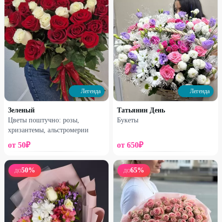
Профи
Профи
Букет №4
Букет №5
1650
₽
7060
₽
1850
₽
8750
₽
26
%
17
%
Легенда
Легенда
Зеленый
Татьянин День
Цветы поштучно: розы,
Букеты
хризантемы, альстромерии
от
50
₽
от
650
₽
50
%
65
%
ДО
ДО
Профи
Профи
Альстромерия
Букет №6