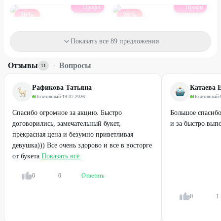
Профи
Профи
20
%
20
%
Роза кустовая
Роза одноголовая
520
₽
200
₽
Показать все 89 предложения
650
₽
250
₽
Отзывы
·
Вопросы
17
%
25
%
11
Рафикова Татьяна
Катаева 
Позитивный
·
19.07.2026
Позитивный
·
Спасибо огромное за акцию. Быстро
Большое спасибо
договорились, замечательный букет,
и за быстро вып
прекрасная цена и безумно приветливая
девушка))) Все очень здорово и все в восторге
от букета
Показать всё
0
0
Ответить
Профи
Профи
Гортензии
Гвоздика
0
1
500
₽
150
₽
600
₽
200
₽