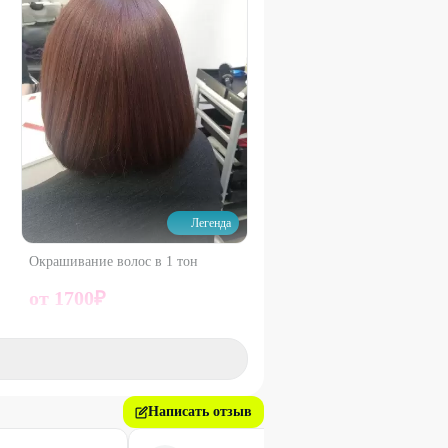
Легенда
Окрашивание волос в 1 тон
от
1700
₽
50
%
Написать отзыв