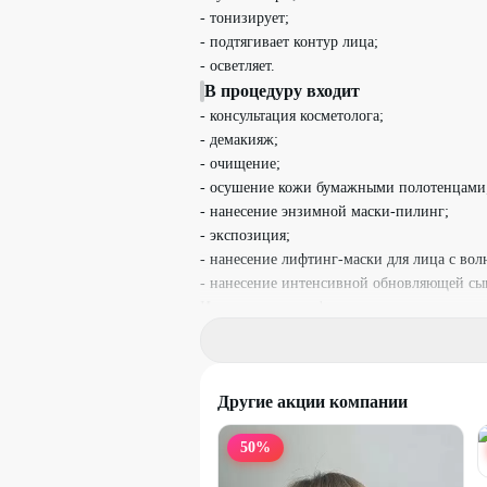
- тонизирует;
- подтягивает контур лица;
- осветляет.
В процедуру входит
- консультация косметолога;
- демакияж;
- очищение;
- осушение кожи бумажными полотенцами
- нанесение энзимной маски-пилинг;
- экспозиция;
- нанесение лифтинг-маски для лица с во
- нанесение интенсивной обновляющей сыв
Используется профессиональная косметика 
Дополнительная информация
парковка;
оплата: наличные, безнал, QR-код.
Другие акции компании
Условия
Возрастные ограничения: 18+
50
%
Материалы входят в стоимость.