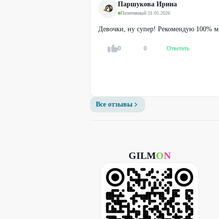
Паршукова Ирина
Позитивный
·
31.05.2026
Девочки, ну супер! Рекомендую 100% м
0
0
Ответить
Легенда
Мелирование волос
Все отзывы
от
2000
₽
GILM
O
N
50
%