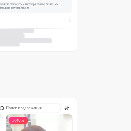
можете запросить у партнера повтор акции, мы
зательно ему передадим
48
%
ДО