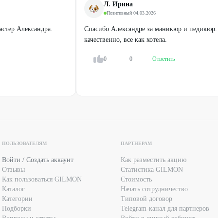
Л. Ирина
Позитивный
·
04.03.2026
астер Александра.
Спасибо Александре за маникюр и педикюр.
качественно, все как хотела.
0
0
Ответить
Легенда
Легенда
Наращивание ресниц
Наращивание ногтей «Все
включено»
1800
₽
1890
₽
3600
₽
2900
₽
ПОЛЬЗОВАТЕЛЯМ
ПАРТНЕРАМ
50
%
44
%
ДО
ДО
Войти / Создать аккаунт
Как разместить акцию
Отзывы
Статистика GILMON
Как пользоваться GILMON
Стоимость
Каталог
Начать сотрудничество
Категории
Типовой договор
Подборки
Telegram-канал для партнеров