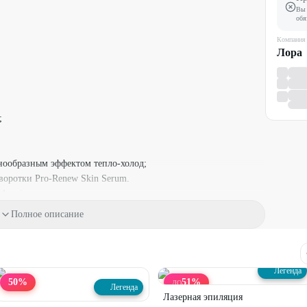
Вы 
обя
Компания
Лора
;
лнообразным эффектом тепло-холод;
оротки Pro-Renew Skin Serum.
Aravia.
Полное описание
Легенда
50
%
51
%
ДО
Легенда
Лазерная эпиляция