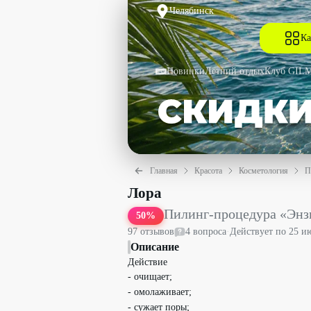
Челябинск
Ка
Новинки
Летний отдых
Клуб GIL
Главная
Красота
Косметология
П
Пилинг-процедура «Энзимный пилинг»
Лора
Пилинг-процедура «Эн
50
%
97
отзыв
ов
4
вопрос
а
·
Действует по
25 и
Описание
Действие
- очищает;
- омолаживает;
- сужает поры;