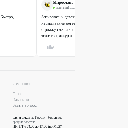
Мирослава
Позитивный
·
20.12.2025
 Быстро,
Записалась к девочкам на стрижку ( мастер Анна
наращивание ногтей ( мастер Саша) . Всем очень
стрижку сделали как и показывала на референсе
тоже топ, аккуратно и быстро....
Показать всё
1
1
Ответить
Легенда
Фракционная мезотерапия лица
от
1500
₽
КОМПАНИЯ
50
%
О нас
Вакансии
Задать вопрос
для звонков по России - бесплатно
график работы:
ПН-ПТ с 08:00 до 17:00 (по МСК)