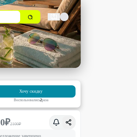
Хочу скидку
Воспользовались
2
раз
а
50
₽
2100
₽
едложение завершено