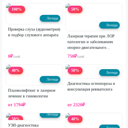
100
%
50
%
Легенда
Легенда
Проверка слуха (аудиометрия)
и подбор слухового аппарата
Лазерная терапия при ЛОР
патологии и заболеваниях
опорно-двигательного
аппарата
0
₽
750
₽
1200
₽
1500
₽
40
%
50
%
Легенда
Легенда
Диагностика остеопороза и
консультация ревматолога
Плазмолифтинг и лазерное
лечение в гинекологии
от
1794
₽
от
2320
₽
Легенда
50
%
40
%
УЗИ-диагностика