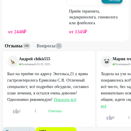
Легенда
Приём терапевта,
эндокринолога, гинеколога
или флеболога
от
2448
₽
от
1345
₽
Отзывы
·
Вопросы
106
51
Андрей chikis555
Мария tru
Позитивный
·
05.02.2025
Позитивный
·
Был на приёме по адресу Энгельса,21 у врача
Ходила на узи н
гастроэнтеролога Ермилова С.В. Отличный
понравилось всё
специалист, всё подробно обсудили, составил
всё чисто, без 
план лечения, я остался очень доволен!
внимательно осм
Однозначно рекомендую!
Показать всё
общем, идите сюд
всё
1
1
Ответить
0
1