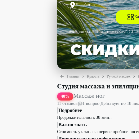
Челябинск
Ка
Новинки
Летний отдых
Клуб GIL
Главная
Красота
Ручной массаж
Массаж ног со скидкой 40% - Студия 
Студия массажа и эпиляци
Массаж ног
40
%
11
отзыв
ов
1
вопрос
·
Действует по
18 ию
Подробнее
Продолжительность 30 мин..
Важно знать
Стоимость указана за первое пробное посе
Дополнительная информация