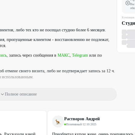
Вы 
обя
Компания
Студи
иентов, либо тех кто не посещал студию более 6 месяцев.
я, пропущенные клиентом - восстановлению не подлежат,
тся.
пись
, запись через сообщения в
МАКС
,
Telegram
или по
б отмене своего визита, либо не подтверждает запись за 12 ч.
я использованным.
ействующими предложениями салона.
Полное описание
СТИ ПОЛУЧЕНИЯ КОНСУЛЬТАЦИИ У ВРАЧА-
М УСЛУГАМ И ПРОТИВОПОКАЗАНИЯМИ.
Растворов Андрей
Позитивный
·
12.10.2025
ь. Рассказали какой
Приобретал купон жене, очень понравилось.