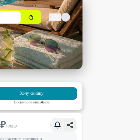
Хочу скидку
Воспользовались
4
раз
а
7
₽
1290
₽
едложение завершено