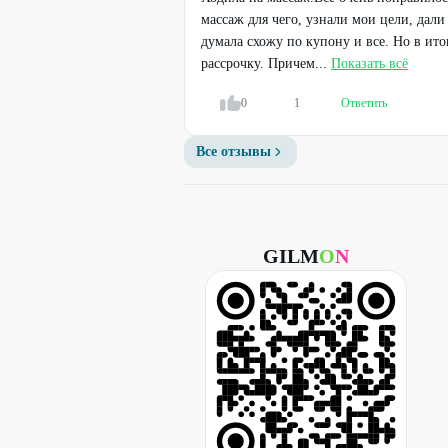
массаж для чего, узнали мои цели, дал
думала схожу по купону и все. Но в ито
рассрочку. Причем...
Показать всё
0
1
Ответить
Все отзывы
GILM
O
N