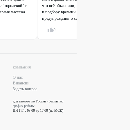
 с "королевой" и
что всё объяснили, дали рекомендации. Всегда ид
время массажа.
к подбору времени. Чай, кофе, конфетки. Заранее
предупреждают о сеансе, уточняют...
Показать вс
0
1
Ответить
КОМПАНИЯ
О нас
Вакансии
Задать вопрос
для звонков по России - бесплатно
график работы:
ПН-ПТ с 08:00 до 17:00 (по МСК)