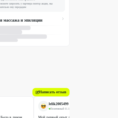
можете запросить у партнера повтор акции, мы
зательно ему передадим
я массажа и эпиляции
Написать отзыв
lelik2005499
Позитивный
·
11.10.2025
 Была в диком
Мой первый опыт лазерной эпиляции. Было очен