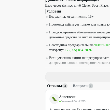
Вход через фитнес-клуб Clever Sport Place.
Условия
Возрастные ограничения: 18+
Промокод действует только для новых кл
Предусмотренные абонементом посещени
денежные средства за них не возвращаю
Необходима предварительная
онлайн-за
телефону:
+7 (905) 834-20-97
Если участник акции не предупреждает о
до времени записи, посещение считаетс
Промокод не суммируется с другими д
ПРЕДУПРЕЖДАЕМ О НЕОБХОДИМО
СПЕЦИАЛИСТА ПО ОКАЗЫВАЕМЫ
Отзывы
·
Вопросы
11
1
Анастасия
Позитивный
·
28.10.2025
Ходила на массаж.Все очень понравилос