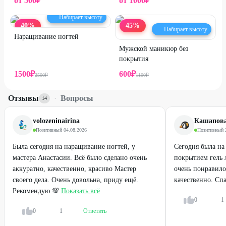
от
500
₽
от
1000
₽
Набирает высоту
40
%
45
%
Набирает высоту
Наращивание ногтей
Мужской маникюр без
покрытия
1500
₽
600
₽
2500
₽
1100
₽
Отзывы
·
Вопросы
14
volozeninairina
Кашапов
Позитивный
·
04.08.2026
Позитивный
·
Была сегодня на наращивание ногтей, у
Сегодня была на
мастера Анастасии. Всё было сделано очень
покрытием гель 
аккуратно, качественно, красиво Мастер
очень понравило
своего дела. Очень довольна, приду ещё.
качественно. Спа
Рекомендую 💯
Показать всё
0
1
0
1
Ответить