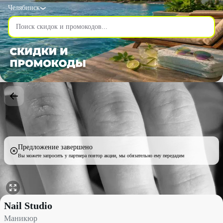
Челябинск
Предложение завершено
Вы можете запросить у партнера повтор акции, мы обязательно ему передадим
Маникюр со скидкой 43% - Nail Studio в Челябинске
Nail Studio
Маникюр