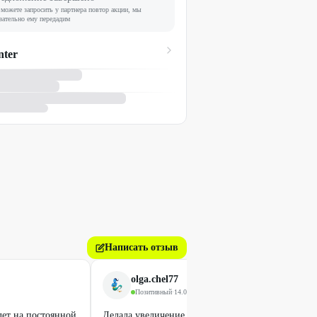
можете запросить у партнера повтор акции, мы
зательно ему передадим
nter
Написать отзыв
olga.chel77
Позитивный
·
14.08.2025
лет на постоянной
Делала увеличение губ. Переживала перед проце