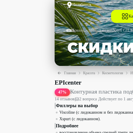
Челябинск
Ка
Новинки
Летний отдых
Клуб GIL
Главная
Красота
Косметология
И
Контурная пластика подбородка или с
EPIcenter
Контурная пластика под
47
%
14
отзыв
ов
2
вопрос
а
·
Действует по
1 авг
Филлеры на выбор
Viscoline (с лидокаином и без лидокаина
Xspurt (с лидокаином).
Подробнее
восстановление объема средней трети л