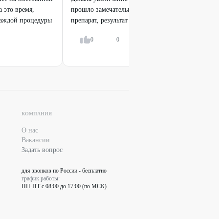
 это время,
прошло замечательно. Мастер очень аккуратно в
каждой процедуры
препарат, результат отличный! Рекомендую!
Пока
0
0
Ответить
КОМПАНИЯ
О нас
Вакансии
Задать вопрос
для звонков по России - бесплатно
график работы:
ПН-ПТ с 08:00 до 17:00 (по МСК)