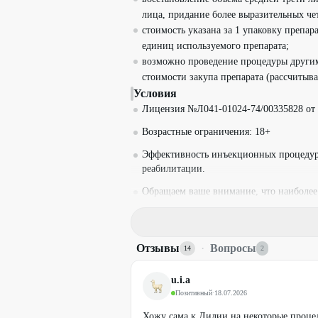
лица, придание более выразительных че
стоимость указана за 1 упаковку препар
единиц используемого препарата;
возможно проведение процедуры други
стоимости закупа препарата (рассчитыва
Условия
Лицензия №Л041-01024-74/00335828 от 1
Возрастные ограничения: 18+
Эффективность инъекционных процедур
реабилитации.
Обращаем ваше внимание, что наиболе
инъекционные процедуры являются: покр
бугорки при соответствующей технике в
гематомы, повышенная чувствительност
Отзывы
·
Вопросы
14
2
Действует только наличный расчет.
Опоздание без предупреждения на 15 ми
u.i.a
Позитивный
·
18.07.2026
Промокод действует для мужчин и для 
Хожу сама к Лилии на некоторые проце