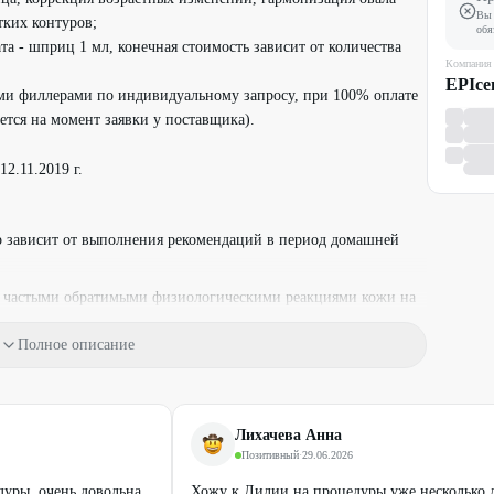
Вы 
тких контуров;
обя
ата - шприц 1 мл, конечная стоимость зависит от количества
Компания
EPIce
ми филлерами по индивидуальному запросу, при 100% оплате
ется на момент заявки у поставщика).
2.11.2019 г.
 зависит от выполнения рекомендаций в период домашней
е частыми обратимыми физиологическими реакциями кожи на
аснение и лёгкий отёк в местах уколов, возможны папулы/
ведения препарата, незначительные синяки и точечные
Полное описание
ь кожи.
нут и более ведёт к автоматической отмене процедуры.
Лихачева Анна
Позитивный
·
29.06.2026
женщин.
дуры, очень довольна
Хожу к Лилии на процедуры уже несколько 