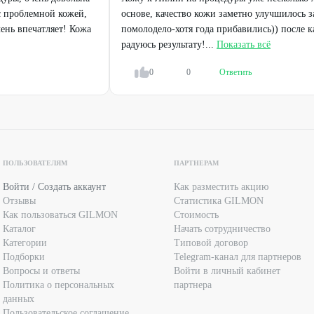
с проблемной кожей,
основе, качество кожи заметно улучшилось за
 с медицинским образованием дерматовенеролог-косметолог
чень впечатляет! Кожа
помолодело-хотя года прибавились)) после 
радуюсь результату!...
Показать всё
у.
0
0
Ответить
ченное количество раз.
рез сообщения в
Telegram
или по телефону:
+7 (912) 314-64-46
н должен быть доступен для подтверждения записи. В случае
мпания оставляет за собой право отменить запись.
ПОЛЬЗОВАТЕЛЯМ
ПАРТНЕРАМ
ый или электронный промокод из мобильного приложения,
Войти / Создать аккаунт
Как разместить акцию
Отзывы
Статистика GILMON
Как пользоваться GILMON
Стоимость
ействующими предложениями салона.
Каталог
Начать сотрудничество
Категории
Типовой договор
ОСТИ ПОЛУЧЕНИЯ КОНСУЛЬТАЦИИ
Подборки
Telegram-канал для партнеров
АЗЫВАЕМЫМ УСЛУГАМ И
Вопросы и ответы
Войти в личный кабинет
Политика о персональных
партнера
данных
Пользовательское соглашение