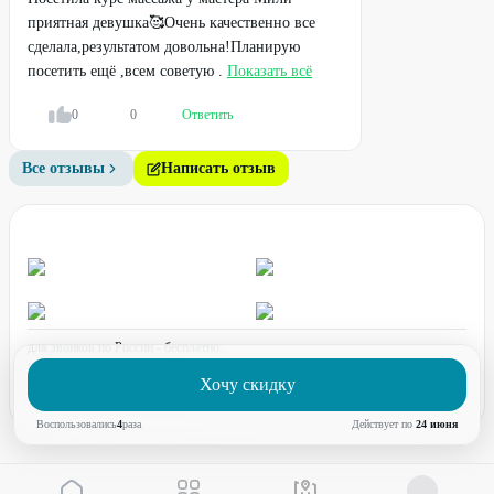
приятная девушка🥰Очень качественно все
сделала,результатом довольна!Планирую
посетить ещё ,всем советую .
Показать всё
0
0
Ответить
Все отзывы
Написать отзыв
для звонков по России - бесплатно
график работы:
ПН-ПТ с 08:00 до 17:00 (по МСК)
Хочу скидку
Воспользовались
4
раз
а
Действует по
24 июня