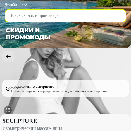
Челябинск
Предложение завершено
Вы можете запросить у партнера повтор акции, мы обязательно ему передадим
Изометрический массаж лица со скидкой до 30% - SCULPTURE
SCULPTURE
Изометрический массаж лица