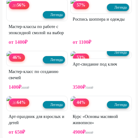
56
%
57
%
ДО
Легенда
Легенда
Роспись шоппера и одежды
Мастер-классы по работе с
эпоксидной смолой на выбор
от
1400
₽
от
1100
₽
Легенда
46
%
53
%
Легенда
Арт-свидание под ключ
Мастер-класс по созданию
свечей
1400
₽
3500
₽
2600
₽
7500
₽
64
%
44
%
ДО
Легенда
Легенда
Арт-праздник для взрослых и
Курс «Основы масляной
детей
живописи»
от
650
₽
4900
₽
8900
₽