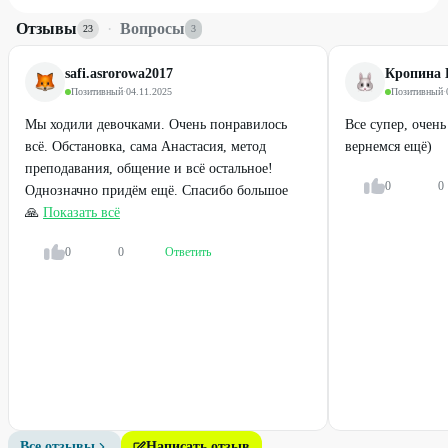
Отзывы
·
Вопросы
23
3
safi.asrorowa2017
Кропина 
Позитивный
·
04.11.2025
Позитивный
·
Мы ходили девочками. Очень понравилось
Все супер, очень
всё. Обстановка, сама Анастасия, метод
вернемся ещё)
преподавания, общение и всё остальное!
0
0
Однозначно придём ещё. Спасибо большое
🙏
Показать всё
0
0
Ответить
Все отзывы
Написать отзыв