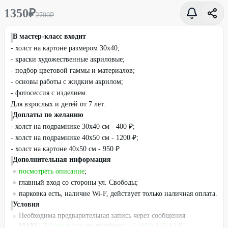
1350
₽
2700
₽
В мастер-класс входит
- холст на картоне размером 30х40;
- краски художественные акриловые;
- подбор цветовой гаммы и материалов;
- основы работы с жидким акрилом;
- фотосессия с изделием.
Для взрослых и детей от 7 лет.
Доплаты по желанию
- холст на подрамнике 30х40 см - 400 ₽;
- холст на подрамнике 40х50 см - 1200 ₽;
- холст на картоне 40х50 см - 950 ₽
Дополнительная информация
посмотреть описание
;
главный вход со стороны ул. Свободы;
парковка есть, наличие Wi-F, действует только наличная оплата.
Условия
Необходима предварительная запись через сообщения
МАКС,
Telegram
или по телефону:
+7 (919) 123-13-85