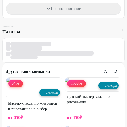
Один промокод действует на одну услугу.
Полное описание
Промокод можно использовать неограниченно количество раз.
Для получения скидки предъявите промокод.
Компания
Палитра
Стоимость оплачивается на месте.
Промокод не суммируется с другими действующими
предложениями компании.
Другие акции компании
64
%
53
%
ДО
Легенда
Легенда
Детский мастер-класс по
рисованию
Мастер-классы по живописи
и рисованию на выбор
от
650
₽
от
450
₽