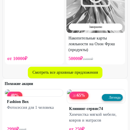
Завершено
Накопительные карты
лояльности на Озон Фрэш
(продукты)
от
10000
₽
50000
₽
250000
₽
Смотреть все архивные предложения
Похожие акции
40
%
65
%
ДО
Легенда
Fashion Box
Фотосессия для 1 человека
Клининг-сервис74
Химчистка мягкой мебели,
ковров и матрасов
2990
₽
от
250
₽
4990
₽