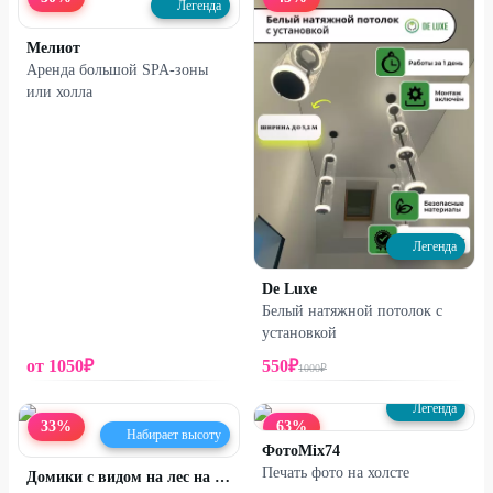
Легенда
Мелиот
Аренда большой SPA-зоны
или холла
Легенда
De Luxe
Белый натяжной потолок с
установкой
от
1050
₽
550
₽
1000
₽
Легенда
33
%
63
%
Набирает высоту
ФотоMix74
Печать фото на холсте
Домики с видом на лес на оз. Увильды