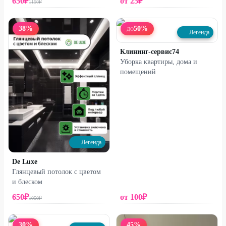
650
₽
от
25
₽
1150
₽
38
%
50
%
ДО
Легенда
Клининг-сервис74
Уборка квартиры, дома и
помещений
Легенда
De Luxe
Глянцевый потолок с цветом
и блеском
650
₽
от
100
₽
1050
₽
30
%
45
%