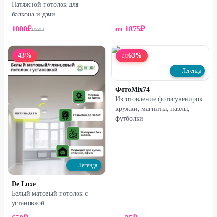
Натяжной потолок для
балкона и дачи
1000
₽
от
1875
₽
1500
₽
43
%
63
%
ДО
Легенда
ФотоMix74
Изготовление фотосувениров:
кружки, магниты, пазлы,
футболки
Легенда
De Luxe
Белый матовый потолок с
установкой