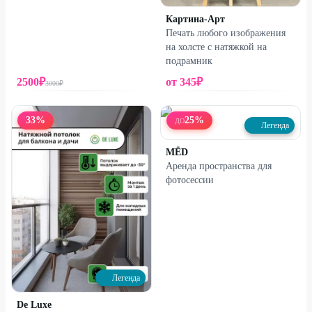
Картина-Арт
Печать любого изображения
на холсте с натяжкой на
подрамник
2500
₽
от
345
₽
3000
₽
33
%
25
%
ДО
Легенда
МЁD
Аренда пространства для
фотосессии
Легенда
De Luxe