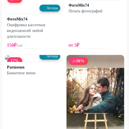
ФотоMix74
Легенда
Печать фотографий
ФотоMix74
Оцифровка кассетных
видеозаписей любой
длительности
150
₽
от
5
₽
210
₽
Легенда
17
%
56
%
ДО
Parmesun
Банкетное меню