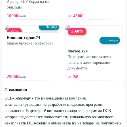
Аренда SUP-борда на оз.
Увильды
1000
₽
от
450
₽
1500
₽
Легенда
29
%
60
%
ДО
Клининг-сервис74
Легенда
Мытьё балкона (6 створок)
ФотоMix74
Полиграфические услуги:
печать и ламинирование
документов
2500
₽
от
3
₽
3500
₽
О компании
DCB-Tehnology - это инновационная компания,
специализирующаяся на разработке цифровых программ
лояльности. В центре её внимания находится программа DCB,
которая предоставляет пользователям уникальную возможность
накапливать DCB-баллы и обменивать их на товары на популярных