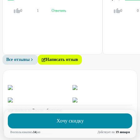
При обращении обязательно укажите промокод GILMON.
Условия
0
1
Ответить
0
0
Один промокод действует на одну услугу.
Промокод можно использовать неограниченное количество раз.
Дополнительная информация по телефону:
+7 (912) 621-13-33
или техподдержка
Telegram
Для получения скидки предъявите промокод.
Все отзывы
Написать отзыв
Стоимость оплачивается непосредственно при покупке карты в
личном кабинете.
Промокод не суммируется с другими действующими
предложениями компании.
для звонков по России - бесплатно
график работы:
ПН-ПТ с 08:00 до 17:00 (по МСК)
Хочу скидку
Воспользовались
14
раз
Действует по
19 января