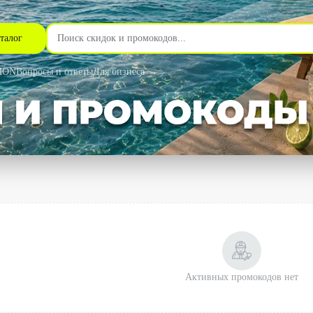
талог
MON
Вопросы и ответы
Для бизнеса
Активных промокодов нет