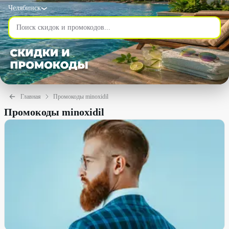
Челябинск
Главная
Промокоды minoxidil
Промокоды minoxidil