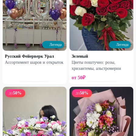
Легенда
Легенда
Легенда
Легенда
Взрыв-шар на девичник
Набор шаров «Ам-ням»
Русский Фейерверк Урал
Зеленый
2090
₽
2790
₽
4200
₽
5600
₽
Ассортимент шаров и открыток
Цветы поштучно: розы,
хризантемы, альстромерии
50
%
52
%
от
50
₽
50
%
50
%
ДО
ДО