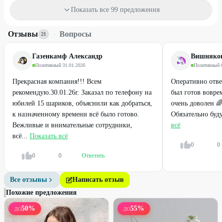
от
120
₽
от
230
₽
Показать все 99 предложения
Отзывы
·
Вопросы
48
%
40
%
21
Газенкамф Александр
Вишняков
Позитивный
·
31.01.2026
Позитивный
·
Прекрасная компания!!! Всем
Оперативно отве
рекомендую.30.01.26г. Заказал по телефону на
был готов вовр
юбилей 15 шариков, объяснили как добраться,
очень доволен 
к назначенному времени всё было готово.
Обязательно буд
Вежливые и внимательные сотрудники,
всё
всё...
Показать всё
Легенда
Легенда
0
0
0
0
Ответить
Фольгированные сердца
Гелиевые латексные шары с
обработкой
Все отзывы
Написать отзыв
220
₽
от
120
₽
440
₽
Похожие предложения
50
%
55
%
ДО
ДО
50
%
50
%