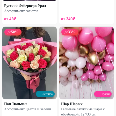
Русский Фейерверк Урал
Ассортимент салютов
от
42
₽
от
340
₽
50
%
33
%
ДО
ДО
Легенда
Легенда
Композиция из шаров
Фонтан из шаров «Нежность»
«Нежный мишка»
1340
₽
990
₽
2700
₽
2000
₽
52
%
51
%
Легенда
Профи
Пан Тюльпан
Шар Шарыч
Ассортимент цветов и зелени
Гелиевые латексные шары с
обработкой, 12"/30 см