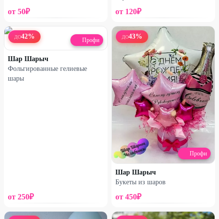
от
50
₽
от
120
₽
42
%
43
%
ДО
ДО
Профи
Легенда
Легенда
Шар Шарыч
Фольгированные гелиевые
Коробка с шарами
Набор «Майнкрафт»
шары
«Миньоны»
3160
₽
1440
₽
6600
₽
2990
₽
50
%
50
%
Профи
Шар Шарыч
Букеты из шаров
от
250
₽
от
450
₽