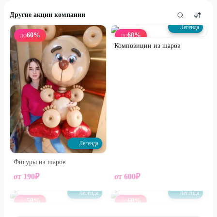
Другие акции компании
Легенда
60
%
60
%
ДО
ДО
Композиции из шаров
Легенда
Фигуры из шаров
от
190
₽
от
600
₽
Легенда
Легенда
50
%
60
%
ДО
ДО
Воздушные шары
Фольгированные шары