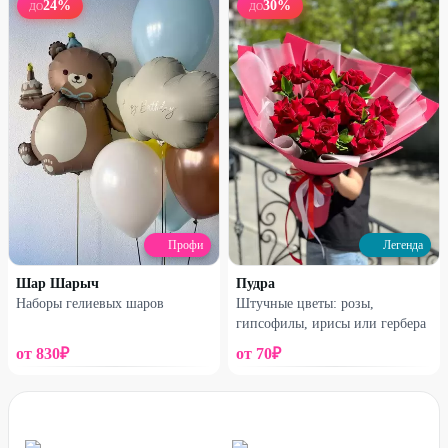
24
%
30
%
ДО
ДО
Легенда
Легенда
Набор «Майнкрафт №2»
Стеклянный шар-гигант с
индивидуальной надписью
2080
₽
1690
₽
4200
₽
3400
₽
50
%
50
%
Профи
Легенда
Шар Шарыч
Пудра
Наборы гелиевых шаров
Штучные цветы: розы,
гипсофилы, ирисы или гербера
от
830
₽
от
70
₽
Легенда
Легенда
Коробка с шарами
Набор «Любимому»