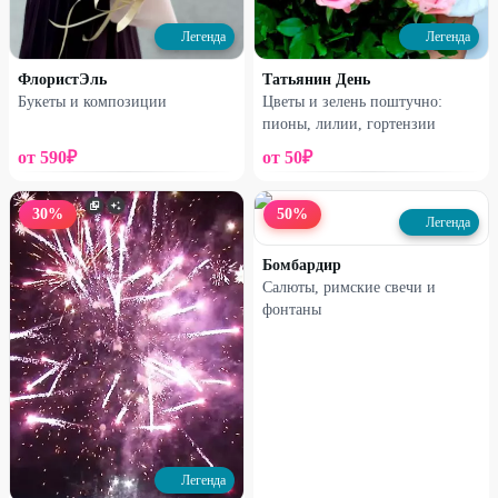
3290
₽
2700
₽
6500
₽
5400
₽
Легенда
Легенда
52
%
50
%
ФлористЭль
Татьянин День
Букеты и композиции
Цветы и зелень поштучно:
пионы, лилии, гортензии
от
590
₽
от
50
₽
30
%
50
%
Легенда
Бомбардир
Салюты, римские свечи и
фонтаны
Легенда
Легенда
Сердце-гигант и фонтан из 5
Сердце-гигант с вашими фото
шаров
2380
₽
1590
₽
5000
₽
3200
₽
50
%
50
%
Легенда