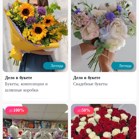
Легенда
Легенда
Легенда
Легенда
Композиции из шаров на
Букеты из шаров
Дело в букете
Дело в букете
выписку из роддома
Букеты, композиции и
Свадебные букеты
шляпные коробки
6270
₽
1450
₽
12600
₽
2900
₽
50
%
50
%
100
%
50
%
ДО
ДО