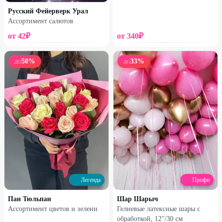
Русский Фейерверк Урал
Ассортимент салютов
от
42
₽
от
340
₽
50
%
33
%
ДО
ДО
Легенда
Легенда
Композиция из шаров
Фонтан из шаров «Нежность»
«Нежный мишка»
1340
₽
990
₽
2700
₽
2000
₽
52
%
51
%
Легенда
Профи
Пан Тюльпан
Шар Шарыч
Ассортимент цветов и зелени
Гелиевые латексные шары с
обработкой, 12"/30 см