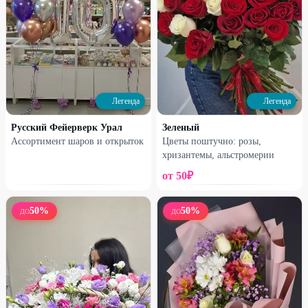
Легенда
Легенда
Легенда
Легенда
Взрыв-шар на девичник
Набор шаров «Ам-ням»
Русский Фейерверк Урал
Зеленый
2090
₽
2790
₽
4200
₽
5600
₽
Ассортимент шаров и открыток
Цветы поштучно: розы,
хризантемы, альстромерии
50
%
52
%
от
50
₽
50
%
50
%
ДО
ДО