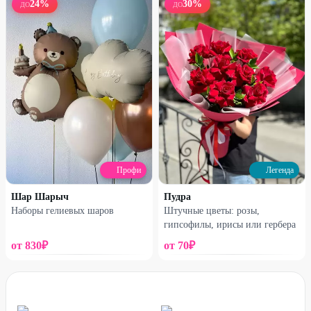
24
%
30
%
ДО
ДО
Легенда
Легенда
Набор «Майнкрафт №2»
Стеклянный шар-гигант с
индивидуальной надписью
2080
₽
1690
₽
4200
₽
3400
₽
50
%
50
%
Профи
Легенда
Шар Шарыч
Пудра
Наборы гелиевых шаров
Штучные цветы: розы,
гипсофилы, ирисы или гербера
от
830
₽
от
70
₽
Легенда
Легенда
Коробка с шарами
Набор «Любимому»