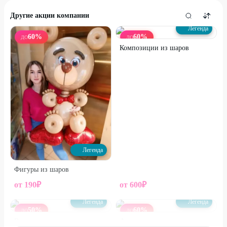
Другие акции компании
Легенда
60
%
60
%
ДО
ДО
Композиции из шаров
Легенда
Фигуры из шаров
от
190
₽
от
600
₽
Легенда
Легенда
50
%
60
%
ДО
ДО
Воздушные шары
Фольгированные шары