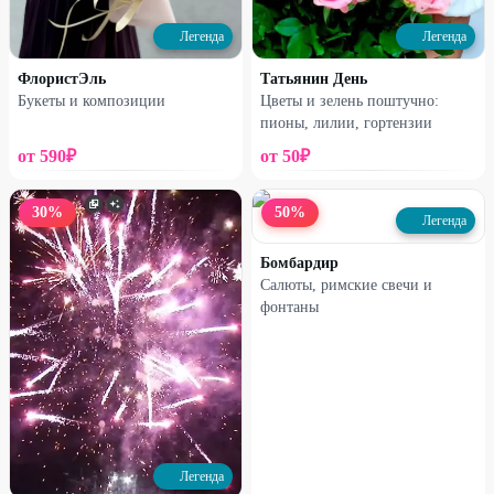
3290
₽
2700
₽
6500
₽
5400
₽
Легенда
Легенда
52
%
50
%
ФлористЭль
Татьянин День
Букеты и композиции
Цветы и зелень поштучно:
пионы, лилии, гортензии
от
590
₽
от
50
₽
30
%
50
%
Легенда
Бомбардир
Салюты, римские свечи и
фонтаны
Легенда
Легенда
Сердце-гигант и фонтан из 5
Сердце-гигант с вашими фото
шаров
2380
₽
1590
₽
5000
₽
3200
₽
50
%
50
%
Легенда