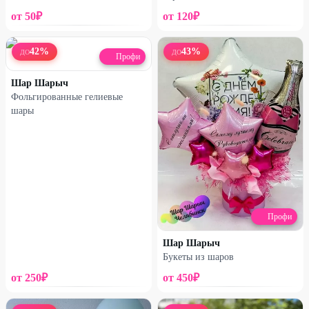
от
50
₽
от
120
₽
42
%
43
%
ДО
ДО
Профи
Легенда
Легенда
Шар Шарыч
Фольгированные гелиевые
Коробка с шарами
Набор «Майнкрафт»
шары
«Миньоны»
3160
₽
1440
₽
6600
₽
2990
₽
50
%
50
%
Профи
Шар Шарыч
Букеты из шаров
от
250
₽
от
450
₽