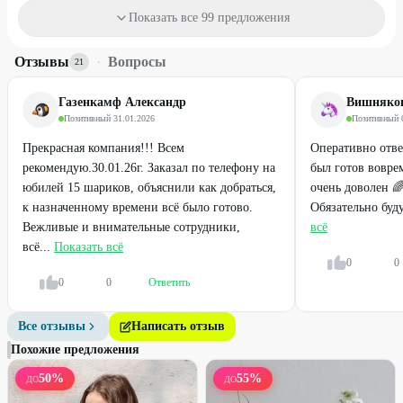
от
120
₽
от
230
₽
Показать все 99 предложения
Отзывы
·
Вопросы
48
%
40
%
21
Газенкамф Александр
Вишняков
Позитивный
·
31.01.2026
Позитивный
·
Прекрасная компания!!! Всем
Оперативно отве
рекомендую.30.01.26г. Заказал по телефону на
был готов вовр
юбилей 15 шариков, объяснили как добраться,
очень доволен 
к назначенному времени всё было готово.
Обязательно буд
Вежливые и внимательные сотрудники,
всё
всё...
Показать всё
Легенда
Легенда
0
0
0
0
Ответить
Фольгированные сердца
Гелиевые латексные шары с
обработкой
Все отзывы
Написать отзыв
220
₽
от
120
₽
440
₽
Похожие предложения
50
%
55
%
ДО
ДО
50
%
50
%