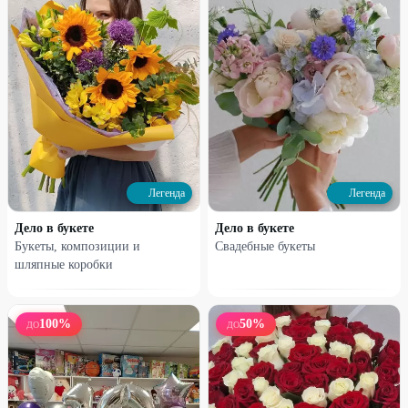
Легенда
Легенда
Легенда
Легенда
Композиции из шаров на
Букеты из шаров
Дело в букете
Дело в букете
выписку из роддома
Букеты, композиции и
Свадебные букеты
шляпные коробки
6270
₽
1450
₽
12600
₽
2900
₽
50
%
50
%
100
%
50
%
ДО
ДО