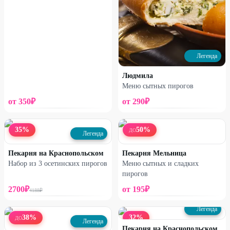
Легенда
Людмила
Меню сытных пирогов
от
350
₽
от
290
₽
35
%
50
%
ДО
Легенда
Пекарня на Краснопольском
Пекарня Мельница
Набор из 3 осетинских пирогов
Меню сытных и сладких
пирогов
2700
₽
от
195
₽
4188
₽
Легенда
38
%
32
%
ДО
Легенда
Пекарня на Краснопольском