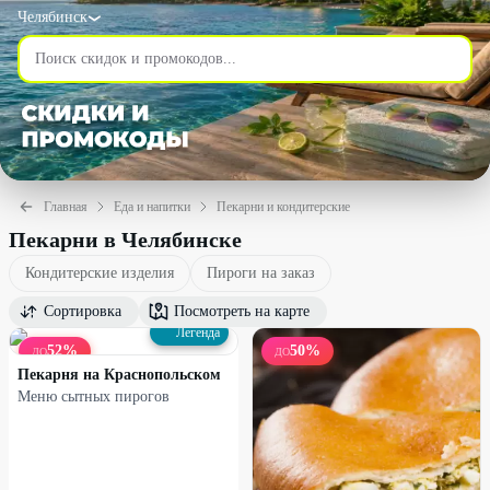
Челябинск
Главная
Еда и напитки
Пекарни и кондитерские
Пекарни в Челябинске
Кондитерские изделия
Пироги на заказ
Сортировка
Посмотреть на карте
Легенда
52
%
50
%
ДО
ДО
Пекарня на Краснопольском
Меню сытных пирогов