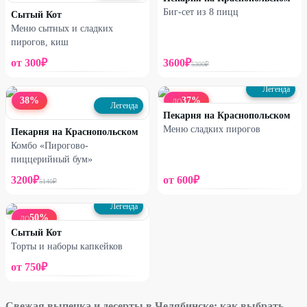
Биг-сет из 8 пицц
Сытый Кот
Меню сытных и сладких
пирогов, киш
от
300
₽
3600
₽
5300
₽
Легенда
38
%
37
%
ДО
Легенда
Пекарня на Краснопольском
Меню сладких пирогов
Пекарня на Краснопольском
Комбо «Пирогово-
пиццерийный бум»
3200
₽
от
600
₽
5140
₽
Легенда
50
%
ДО
Сытый Кот
Торты и наборы капкейков
от
750
₽
Свежая выпечка и десерты в Челябинске: как выбрать