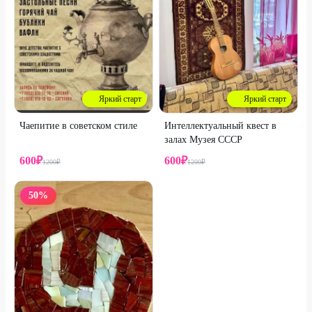
Яркий старт
Яркий старт
Чаепитие в советском стиле
Интеллектуальный квест в
залах Музея СССР
600
₽
600
₽
1200
₽
1200
₽
50
%