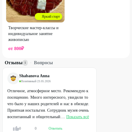
Яркий старт
Творческие мастер-классы и
индивидуальное занятие
живописью
от
800
₽
Отзывы
·
Вопросы
1
Shabanova Anna
Позитивный
·
23.05.2026
Отличное, атмосферное место. Рекомендую к
посещению. Много интересного, увидили то
что было у наших родителей и нас в обиходе.
Приятная ностальгия. Сотрудник музея очень
воспитанный и общительный....
Показать всё
0
0
Ответить