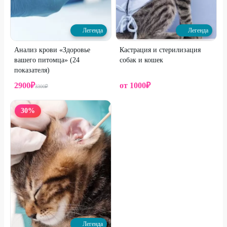
Легенда
Легенда
Анализ крови «Здоровье
Кастрация и стерилизация
вашего питомца» (24
собак и кошек
показателя)
2900
₽
от
1000
₽
3300
₽
30
%
Легенда