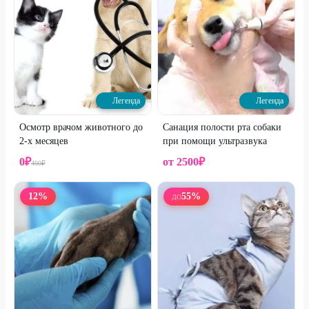
Легенда
Легенда
Осмотр врачом животного до
Санация полости рта собаки
2-х месяцев
при помощи ультразвука
0
₽
от
2500
₽
400
₽
12
%
55
%
ДО