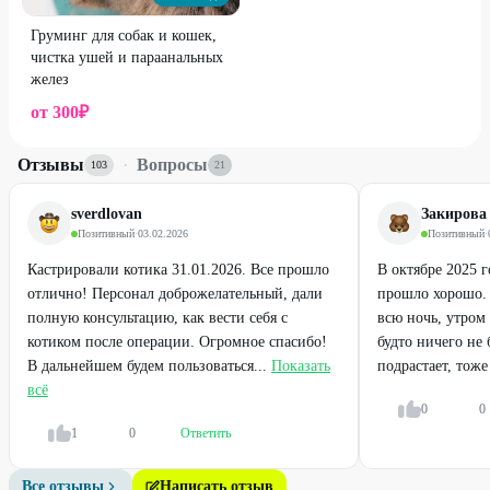
Груминг для собак и кошек,
чистка ушей и параанальных
желез
от
300
₽
Отзывы
·
Вопросы
103
21
sverdlovan
Закирова
Позитивный
·
03.02.2026
Позитивный
·
Кастрировали котика 31.01.2026. Все прошло
В октябре 2025 г
отлично! Персонал доброжелательный, дали
прошло хорошо. 
полную консультацию, как вести себя с
всю ночь, утром 
котиком после операции. Огромное спасибо!
будто ничего не
В дальнейшем будем пользоваться...
Показать
подрастает, тоже 
всё
0
0
1
0
Ответить
Все отзывы
Написать отзыв