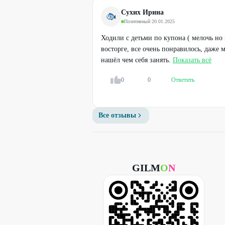
Сухих Ирина
Позитивный
·
20.01.2025
Ходили с детьми по купона ( мелочь но
восторге, все очень понравилось, даже 
нашёл чем себя занять.
Показать всё
0
0
Ответить
Все отзывы
GILM
O
N