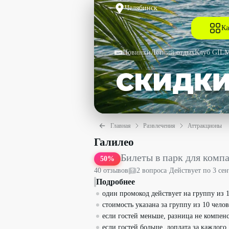
Челябинск
Ка
Новинки
Летний отдых
Клуб GIL
Главная
Развлечения
Аттракционы
Билеты в парк для компании из 10 чел
Галилео
Билеты в парк для компа
50
%
40
отзыв
ов
2
вопрос
а
·
Действует по
3 сен
Подробнее
один промокод действует на группу из 1
стоимость указана за группу из 10 челов
если гостей меньше, разница не компенс
если гостей больше, доплата за каждого 