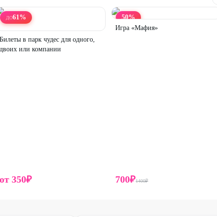
61
%
50
%
ДО
Игра «Мафия»
Билеты в парк чудес для одного,
двоих или компании
от
350
₽
700
₽
1400
₽