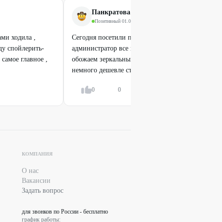
Панкратова Nattichel
Позитивный
·
01.09.2024
ами ходила ,
Сегодня посетили парк Галилео с с дочкой, прив
у спойлерить-
администратор все подробно рассказала, экспона
 самое главное ,
обожаем зеркальный лабиринт. С промокодом G
немного дешевле стандартного...
Показать всё
0
0
Ответить
КОМПАНИЯ
О нас
Вакансии
Задать вопрос
для звонков по России - бесплатно
график работы: