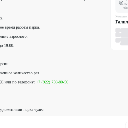
Вы 
обя
Компания
х.
Галил
ое время работы парка.
дение взрослого.
о 19:00.
урсии.
ченное количество раз.
С или по телефону:
+7 (922) 750-80-50
едложениями парка чудес.