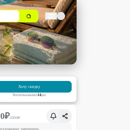
Хочу скидку
Воспользовались
14
раз
00
₽
5000
₽
едложение завершено