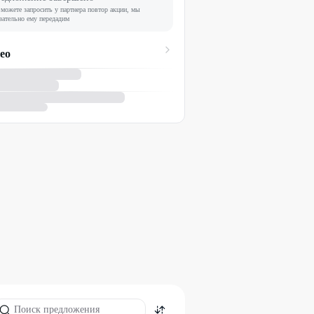
можете запросить у партнера повтор акции, мы
зательно ему передадим
ео