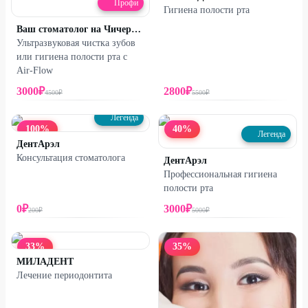
Профи
Гигиена полости рта
Ваш стоматолог на Чичерина
Ультразвуковая чистка зубов
или гигиена полости рта с
Air-Flow
3000
₽
2800
₽
4500
₽
5500
₽
Легенда
100
%
40
%
Легенда
ДентАрэл
Консультация стоматолога
ДентАрэл
Профессиональная гигиена
полости рта
0
₽
3000
₽
200
₽
5000
₽
33
%
35
%
МИЛАДЕНТ
Лечение периодонтита