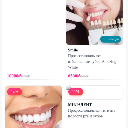
Легенда
Smile
Профессиональное
отбеливание зубов Amazing
White
10000
₽
6500
₽
15000
₽
10000
₽
42
%
44
%
МИЛАДЕНТ
Профессиональная гигиена
полости рта и зубов