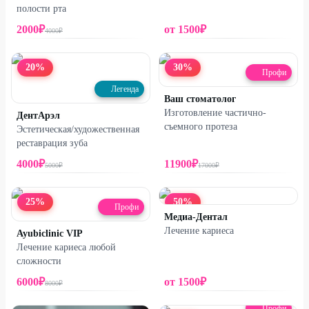
полости рта
2000
₽
от
1500
₽
4000
₽
20
%
30
%
Профи
Легенда
Ваш стоматолог
Изготовление частично-
ДентАрэл
съемного протеза
Эстетическая/художественная
реставрация зуба
4000
₽
11900
₽
5000
₽
17000
₽
25
%
50
%
Профи
Медиа-Дентал
Лечение кариеса
Ayubiclinic VIP
Лечение кариеса любой
сложности
6000
₽
от
1500
₽
8000
₽
Профи