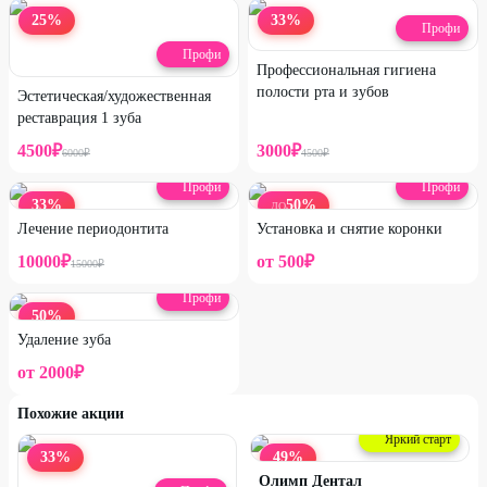
25
%
33
%
Профи
Профи
Профессиональная гигиена
полости рта и зубов
Эстетическая/художественная
реставрация 1 зуба
4500
₽
3000
₽
6000
₽
4500
₽
Профи
Профи
33
%
50
%
ДО
Лечение периодонтита
Установка и снятие коронки
10000
₽
от
500
₽
15000
₽
Профи
50
%
Удаление зуба
от
2000
₽
Похожие акции
Яркий старт
33
%
49
%
Олимп Дентал