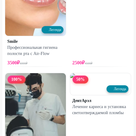
Легенда
Smile
Профессиональная гигиена
полости рта с Air-Flow
3500
₽
2500
₽
6000
₽
4500
₽
100
%
50
%
Легенда
ДентАрэл
Лечение кариеса и установка
светоотверждаемой пломбы