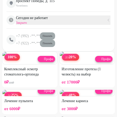
проспект Победы, д. 115
Челябинск
Сегодня не работает
Закрыто
+7 (992)
-**-**
Показать
+7 (922)
-**-**
Показать
100
%
20
%
ДО
Профи
Профи
Комплексный осмотр
Изготовление протеза (1
стоматолога-ортопеда
челюсть) на выбор
0
₽
от
17000
₽
500
₽
Профи
Профи
25
%
48
%
ДО
ДО
Лечение пульпита
Лечение кариеса
от
6000
₽
от
3000
₽