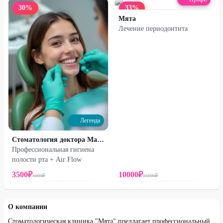
30
%
33
%
Мята
Лечение периодонтита
Легенда
Стоматология доктора Макарова
Профессиональная гигиена
проспект Победы, д. 115
полости рта + Air Flow
3500
₽
10000
₽
5000
₽
15000
₽
О компании
Стоматологическая клиника "Мята" предлагает профессиональный