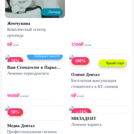
Легенда
Жемчужина
Комплексный осмотр
ортопеда
0
₽
3500
₽
250
₽
7000
₽
Набирает высоту
20
%
100
%
Яркий старт
Ваш Стоматолог в Парковом
Лечение периодонтита
Олимп Дентал
Бесплатная консультация
стоматолога и КТ-снимок
9600
₽
0
₽
12000
₽
3700
₽
50
%
74
%
ДО
МИЛАДЕНТ
Лечение кариеса
Медиа-Дентал
Профессиональная гигиена