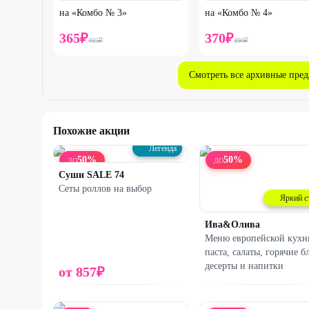
на «Комбо № 3»
на «Комбо № 4»
365
₽
370
₽
485
₽
490
₽
Смотреть все архивные пре
Похожие акции
Легенда
50
%
50
%
ДО
ДО
Суши SALE 74
Сеты роллов на выбор
Яркий с
Ива&Олива
Меню европейской кухн
паста, салаты, горячие б
десерты и напитки
от
857
₽