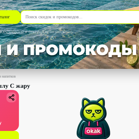
талог
MON
Вопросы и ответы
Для бизнеса
и напитков
лу С жару
у