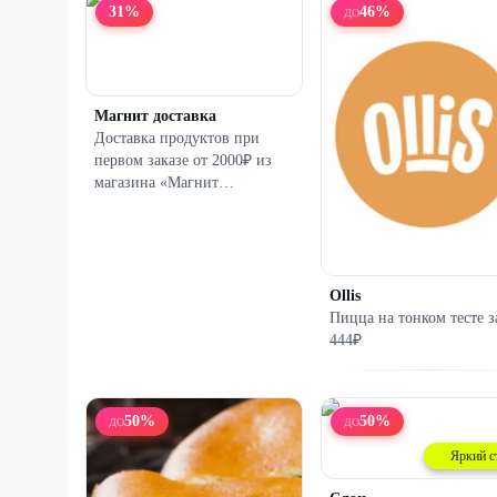
31
%
46
%
ДО
Магнит доставка
Доставка продуктов при
первом заказе от 2000₽ из
магазина «Магнит
Гипермаркет»
Ollis
Пицца на тонком тесте з
444₽
50
%
50
%
ДО
ДО
Яркий с