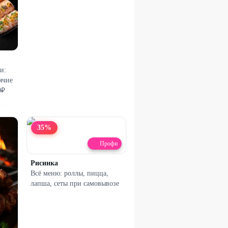
и:
ячие
0₽
35
%
Профи
Рисинка
Всё меню: роллы, пицца,
лапша, сеты при самовывозе