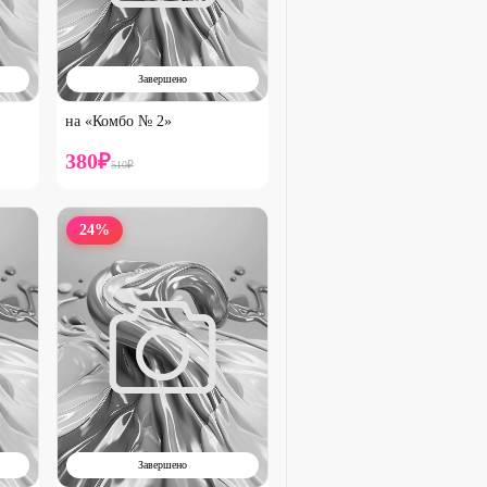
Завершено
на «Комбо № 2»
380
₽
510
₽
24
%
Завершено