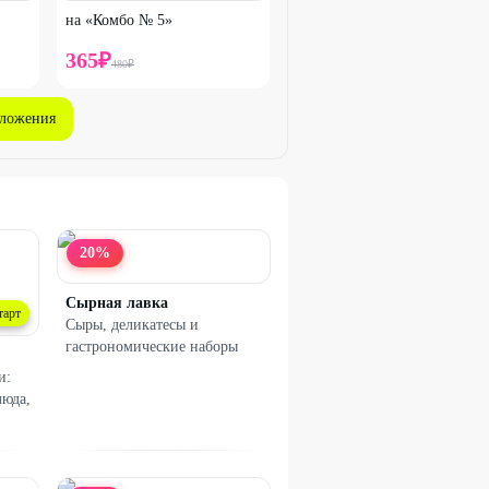
на «Комбо № 5»
365
₽
480
₽
дложения
20
%
Сырная лавка
тарт
Сыры, деликатесы и
гастрономические наборы
и:
люда,