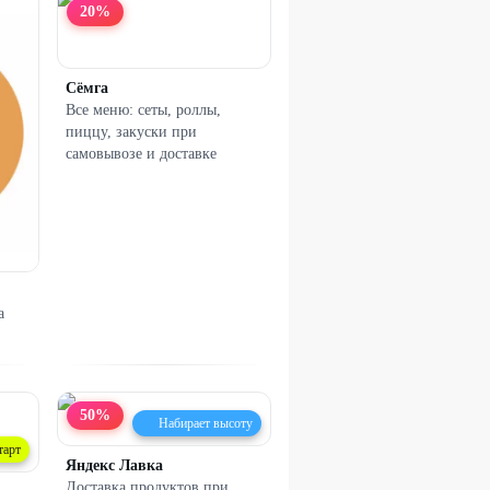
20
%
Сёмга
Все меню: сеты, роллы,
пиццу, закуски при
самовывозе и доставке
а
50
%
Набирает высоту
тарт
Яндекс Лавка
Доставка продуктов при