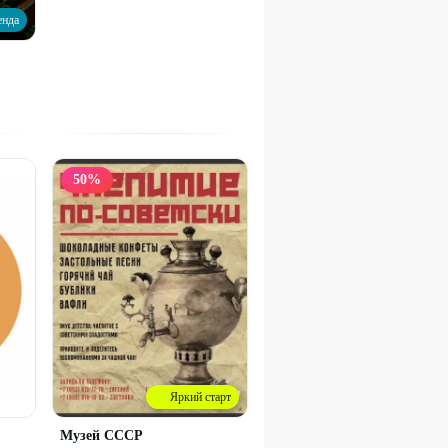
енда
50
%
Яркий старт
Музей СССР