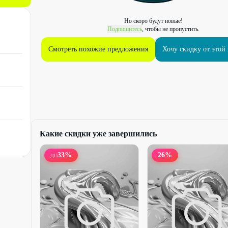
Но скоро будут новые!
Подпишитесь
, чтобы не пропустить.
Смотреть похожие предложения
Хочу скидку от этой
Какие скидки уже завершились
33
%
26
%
ДО