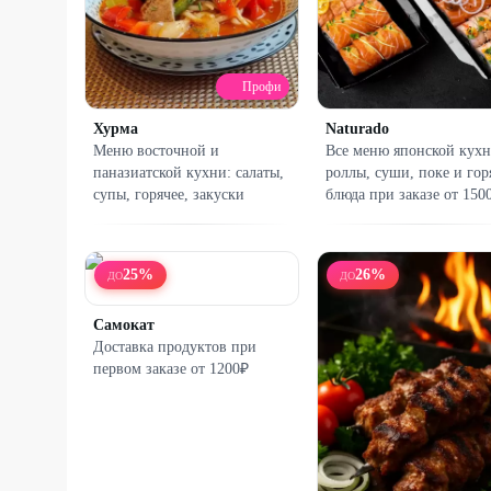
Профи
Хурма
Naturado
Меню восточной и
Все меню японской кухн
паназиатской кухни: салаты,
роллы, суши, поке и гор
супы, горячее, закуски
блюда при заказе от 150
25
%
26
%
ДО
ДО
Самокат
Доставка продуктов при
первом заказе от 1200₽