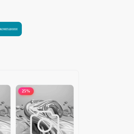
 компании
25
%