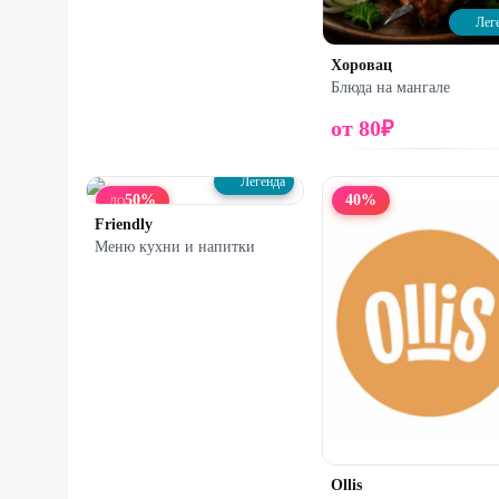
Лег
Хоровац
Блюда на мангале
от
80
₽
Легенда
50
%
40
%
ДО
Friendly
Меню кухни и напитки
Ollis