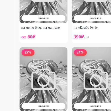
Завершено
Завершено
на меню блюд на мангале
на «Комбо № 1»
от
80
₽
390
₽
525
₽
25
%
24
%
Завершено
Завершено