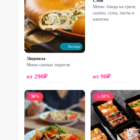
Слон
Меню: блюда на гриле,
салаты, супы, пасты и
напитки
Легенда
Людмила
Меню сытных пирогов
от
290
₽
от
90
₽
30
%
33
%
ДО