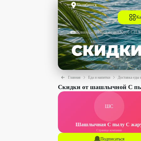
Челябинск
Ка
Новинки
Летний отдых
Клуб GIL
Главная
Еда и напитки
Доставка еды 
Скидки от шашлычной С пы
ШС
Шашлычная С пылу С жар
Страница компании
Подписаться