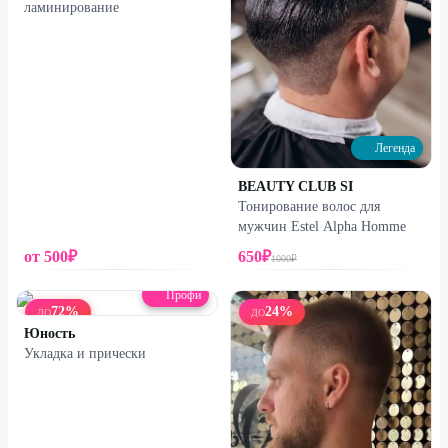
ламинирование
Легенда
BEAUTY CLUB SI
Тонирование волос для
мужчин Estel Alpha Homme
от
500
₽
650
₽
1000
₽
Профи
72
%
24
%
ДО
ДО
Юность
Укладка и прически