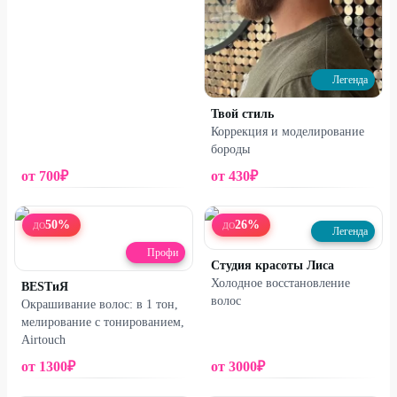
Легенда
Твой стиль
Коррекция и моделирование
бороды
от
700
₽
от
430
₽
50
%
26
%
ДО
ДО
Легенда
Профи
Студия красоты Лиса
Холодное восстановление
BESTиЯ
волос
Окрашивание волос: в 1 тон,
мелирование с тонированием,
Airtouch
от
1300
₽
от
3000
₽