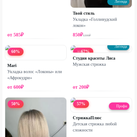
Легенда
Твой стиль
Укладка «Голливудский
локон»
от
585
₽
850
₽
1200
₽
Легенда
60
%
67
%
ДО
Студия красоты Лиса
Мужская стрижка
Mari
Укладка волос «Локоны» или
«Афрокудри»
от
600
₽
от
200
₽
50
%
57
%
Профи
СтрижкаПлюс
Детская стрижка любой
сложности