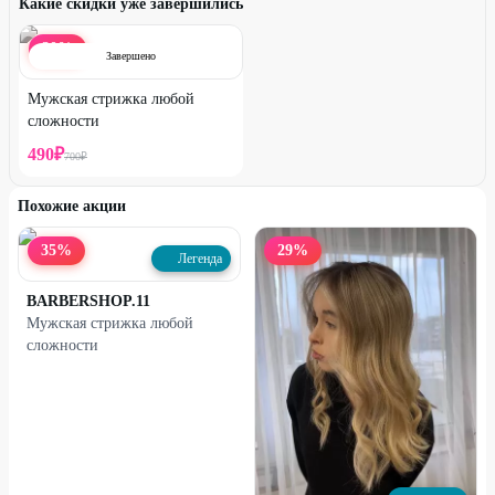
Какие скидки уже завершились
30
%
Завершено
Мужская стрижка любой
сложности
490
₽
700
₽
Похожие акции
35
%
29
%
Легенда
BARBERSHOP.11
Мужская стрижка любой
сложности