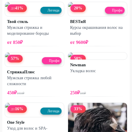
41
%
20
%
ДО
Легенда
Профи
Твой стиль
BESTиЯ
Мужская стрижка и
Курсы окрашивания волос на
моделирование бороды
выбор
от
850
₽
от
9600
₽
57
%
50
%
Профи
Newman
Укладка волос
СтрижкаПлюс
Мужская стрижка любой
сложности
450
₽
250
₽
1050
₽
500
₽
16
%
33
%
ДО
Легенда
One Style
Уход для волос и SPA-