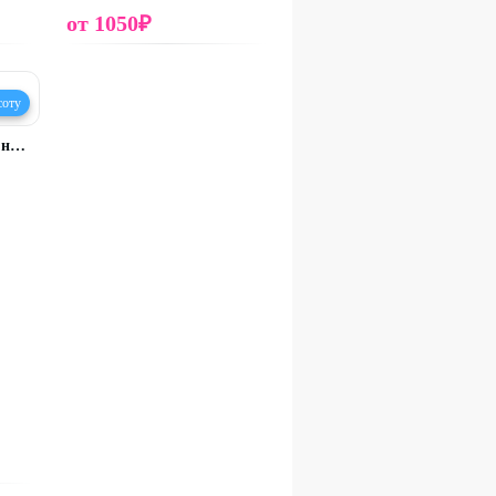
от
1050
₽
соту
Домики с видом на лес на оз. Увильды
.