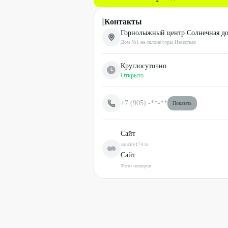
Контакты
Горнолыжный центр Солнечная д
Дом №1 на склоне горы Известная
Круглосуточно
Открыто
+7 (905)
-**-**
Показать
Сайт
suncity174.ru
Сайт
Фото номеров