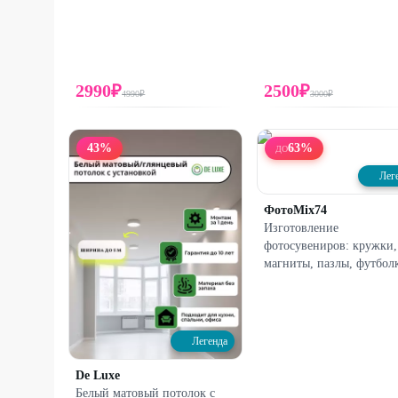
2990
₽
2500
₽
4990
₽
3000
₽
43
%
63
%
ДО
Лег
ФотоMix74
Изготовление
фотосувениров: кружки,
магниты, пазлы, футбол
Легенда
De Luxe
Белый матовый потолок с