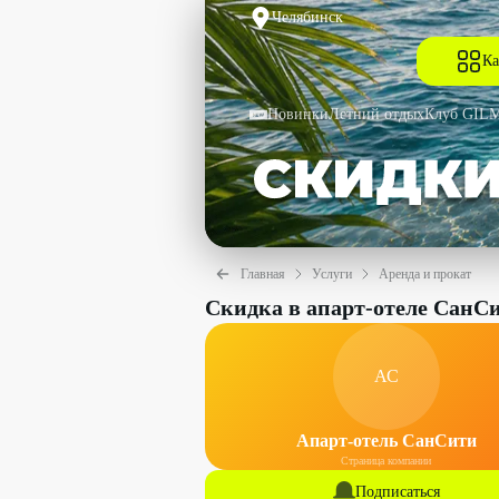
Челябинск
Ка
Новинки
Летний отдых
Клуб GIL
Главная
Услуги
Аренда и прокат
Скидка в апарт-отеле СанС
АС
Апарт-отель СанСити
Страница компании
Подписаться