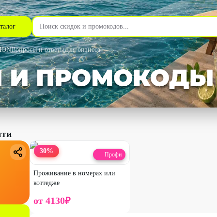
талог
MON
Вопросы и ответы
Для бизнеса
ити
30
%
Профи
Проживание в номерах или
коттедже
от
4130
₽