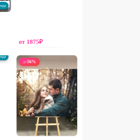
енда
от
1875
₽
енда
56
%
ДО