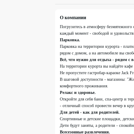
О компании
Адреса
Погрузитесь в атмосферу безмятежного 
каждый момент - свободой и удовольстви
Парковка.
Горнолыжный центр Солнечная долин
Парковка на территории курорта - платн
Дом №1 на склоне горы Известная
рядом с домом, а на автомобиле вы своб
Всё, что нужно для отдыха - рядом с 
На территории курорта вы найдёте кафе 
Не пропустите гастробар-караоке Jack Fr
В шаговой доступности - магазины: "Жиз
комфортного проживания.
Релакс и здоровье.
Откройте для себя бани, спа-центр и те
- отличный способ провести вечер в кру
Для детей - как для родителей.
Спортивные и детские площадки, детски
Дети будут заняты, а родители - спокой
Всесезонные развлечения.