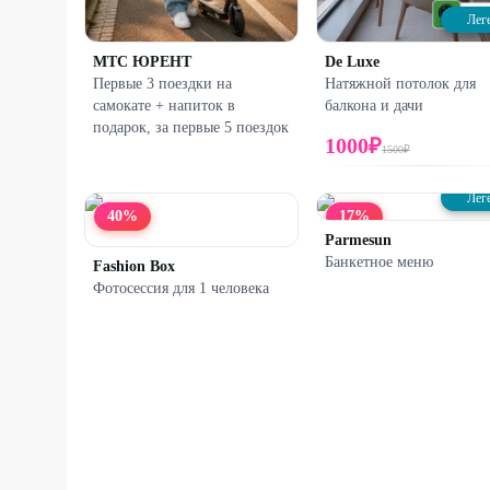
Лег
МТС ЮРЕНТ
De Luxe
Первые 3 поездки на
Натяжной потолок для
самокате + напиток в
балкона и дачи
подарок, за первые 5 поездок
1000
₽
1500
₽
Лег
40
%
17
%
Parmesun
Банкетное меню
Fashion Box
Фотосессия для 1 человека