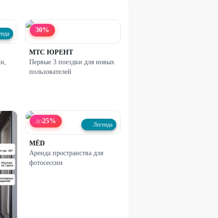
30
%
енда
МТС ЮРЕНТ
и,
Первые 3 поездки для новых
пользователей
25
%
ДО
Легенда
МЁD
Аренда пространства для
фотосессии