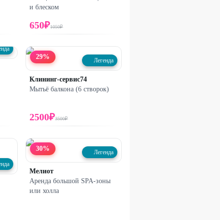
и блеском
650
₽
1050
₽
енда
29
%
Легенда
Клининг-сервис74
Мытьё балкона (6 створок)
2500
₽
3500
₽
30
%
Легенда
енда
Мелиот
Аренда большой SPA-зоны
или холла