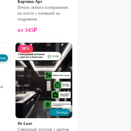
Картина-Арт
Печать любого изображения
на холсте с натяжкой на
подрамник
от
345
₽
38
%
енда
ки
Легенда
De Luxe
Глянцевый потолок с цветом