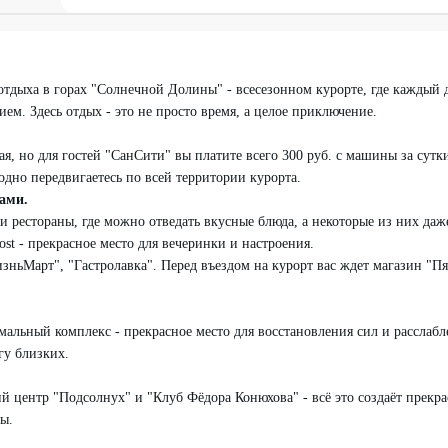
отдыха в горах "Солнечной Долины" - всесезонном курорте, где каждый
ем. Здесь отдых - это не просто время, а целое приключение.
а
ая, но для гостей "СанСити" вы платите всего 300 руб. с машины за сут
одно передвигаетесь по всей территории курорта.
вами.
и рестораны, где можно отведать вкусные блюда, а некоторые из них даж
ost - прекрасное место для вечеринки и настроения.
ньМарт", "Гастролавка". Перед въездом на курорт вас ждет магазин "Пят
рмальный комплекс - прекрасное место для восстановления сил и расслаб
гу близких.
й центр "Подсолнух" и "Клуб Фёдора Конюхова" - всё это создаёт прекра
ны.