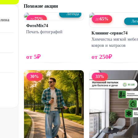
Похожие акции
Легенда
75
%
65
%
олина
ДО
ДО
Лег
ФотоMix74
Печать фотографий
Клининг-сервис74
Химчистка мягкой мебел
ковров и матрасов
от
5
₽
от
250
₽
30
%
33
%