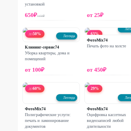
установкой
650
₽
от
25
₽
1150
₽
Лег
50
%
63
%
ДО
Легенда
ФотоMix74
Печать фото на холсте
Клининг-сервис74
Уборка квартиры, дома и
помещений
от
100
₽
от
450
₽
60
%
29
%
ДО
Легенда
Лег
ФотоMix74
ФотоMix74
Полиграфические услуги:
Оцифровка кассетных
печать и ламинирование
видеозаписей любой
документов
длительности