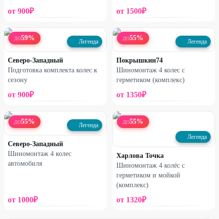
от
900
₽
от
1500
₽
59
%
55
%
ДО
ДО
Легенда
Легенда
Северо-Западный
Покрышкин74
Подготовка комплекта колес к
Шиномонтаж 4 колес с
сезону
герметиком (комплекс)
от
900
₽
от
1350
₽
55
%
55
%
ДО
ДО
Легенда
Легенда
Северо-Западный
Шиномонтаж 4 колес
Харлова Точка
автомобиля
Шиномонтаж 4 колёс с
герметиком и мойкой
(комплекс)
от
1000
₽
от
1320
₽