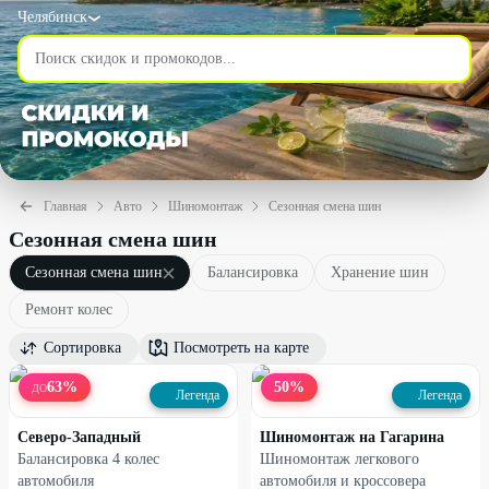
Челябинск
Главная
Авто
Шиномонтаж
Сезонная смена шин
Сезонная смена шин
Сезонная смена шин
Балансировка
Хранение шин
Ремонт колес
Сортировка
Посмотреть на карте
63
%
50
%
ДО
Легенда
Легенда
Северо-Западный
Шиномонтаж на Гагарина
Балансировка 4 колес
Шиномонтаж легкового
автомобиля
автомобиля и кроссовера