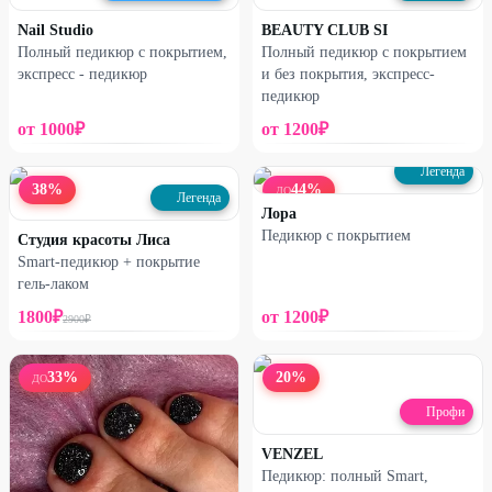
Nail Studio
BEAUTY CLUB SI
Полный педикюр с покрытием,
Полный педикюр с покрытием
экспресс - педикюр
и без покрытия, экспресс-
педикюр
от
1000
₽
от
1200
₽
Легенда
38
%
44
%
ДО
Легенда
Лора
Педикюр с покрытием
Студия красоты Лиса
Smart-педикюр + покрытие
гель-лаком
1800
₽
от
1200
₽
2900
₽
33
%
20
%
ДО
Профи
VENZEL
Педикюр: полный Smart,