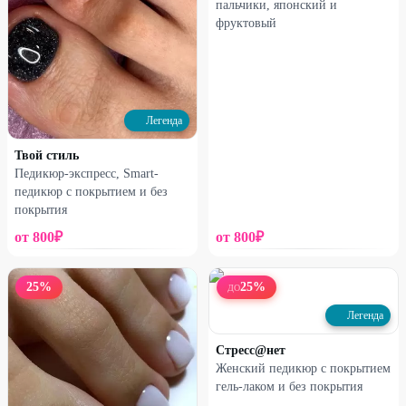
пальчики, японский и
фруктовый
Легенда
Твой стиль
Педикюр-экспресс, Smart-
педикюр с покрытием и без
покрытия
от
800
₽
от
800
₽
25
%
25
%
ДО
Легенда
Стресс@нет
Женский педикюр с покрытием
гель-лаком и без покрытия