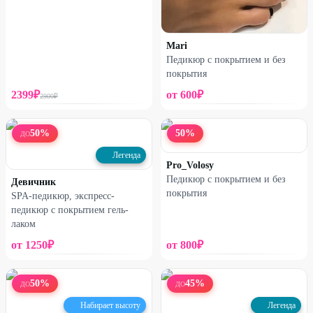
Mari
Педикюр с покрытием и без
покрытия
2399
₽
от
600
₽
2900
₽
50
%
50
%
ДО
Легенда
Pro_Volosy
Педикюр с покрытием и без
Девичник
покрытия
SPA-педикюр, экспресс-
педикюр с покрытием гель-
лаком
от
1250
₽
от
800
₽
50
%
45
%
ДО
ДО
Набирает высоту
Легенда