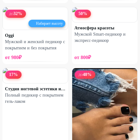
32
%
50
%
ДО
Набирает высоту
Атмосфера красоты
Мужской Smart-педикюр и
Oggi
экспресс-педикюр
Мужской и женский педикюр с
покрытием и без покрытия
от
980
₽
от
800
₽
17
%
48
%
ДО
Студия ногтевой эстетики и тела
Полный педикюр с покрытием
гель-лаком