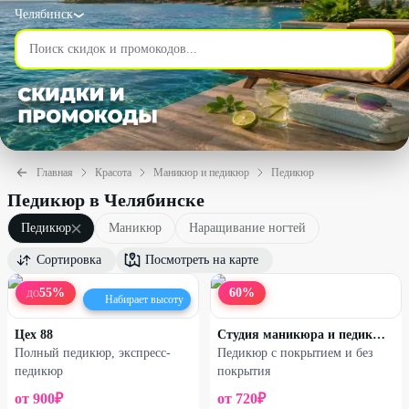
Челябинск
Главная
Красота
Маникюр и педикюр
Педикюр
Педикюр в Челябинске
Педикюр
Маникюр
Наращивание ногтей
Сортировка
Посмотреть на карте
55
%
60
%
ДО
Набирает высоту
Цех 88
Студия маникюра и педикюра
Полный педикюр, экспресс-
Педикюр с покрытием и без
педикюр
покрытия
от
900
₽
от
720
₽