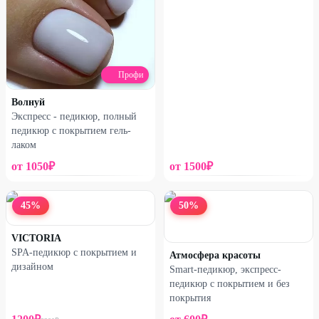
Профи
Волнуй
Экспресс - педикюр, полный
педикюр с покрытием гель-
лаком
от
1050
₽
от
1500
₽
45
%
50
%
VICTORIA
SPA-педикюр с покрытием и
Атмосфера красоты
дизайном
Smart-педикюр, экспресс-
педикюр с покрытием и без
покрытия